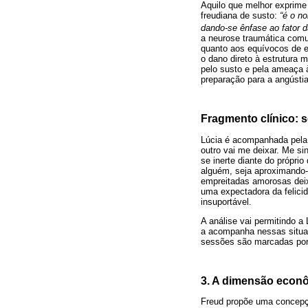
Aquilo que melhor exprime
freudiana de susto:
“é o n
dando-se ênfase ao fator d
a neurose traumática comum
quanto aos equívocos de e
o dano direto à estrutura 
pelo susto e pela ameaça à
preparação para a angústia
Fragmento clínico:
Lúcia é acompanhada pela 
outro vai me deixar. Me s
se inerte diante do própri
alguém, seja aproximando-
empreitadas amorosas deix
uma expectadora da felicid
insuportável.
A análise vai permitindo 
a acompanha nessas situaç
sessões são marcadas por
3. A dimensão econ
Freud propõe uma concepç