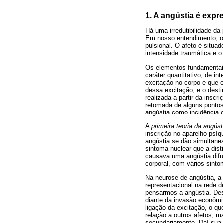
1. A angústia é expr
Há uma irredutibilidade da
Em nosso entendimento, o 
pulsional. O afeto é situa
intensidade traumática e o
Os elementos fundamentais
caráter quantitativo, de i
excitação no corpo e que e
dessa excitação; e o dest
realizada a partir da inscr
retomada de alguns pontos
angústia como incidência c
A
primeira teoria da angúst
inscrição no aparelho psíq
angústia se dão simultane
sintoma nuclear que a dist
causava uma angústia difus
corporal, com vários sinto
Na neurose de angústia, a 
representacional na rede 
pensarmos a angústia. Dess
diante da invasão econômic
ligação da excitação, o q
relação a outros afetos, m
secundariamente. Daí sua e