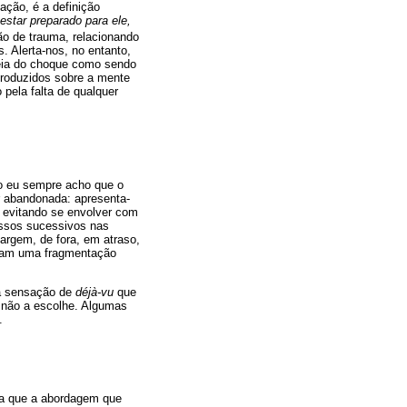
ação, é a definição
star preparado para ele,
ão de trauma, relacionando
. Alerta-nos, no entanto,
déia do choque como sendo
produzidos sobre a mente
pela falta de qualquer
do eu sempre acho que o
r abandonada: apresenta-
a evitando se envolver com
assos sucessivos nas
rgem, de fora, em atraso,
arcam uma fragmentação
la sensação de
déjà-vu
que
 não a escolhe. Algumas
.
ia que a abordagem que