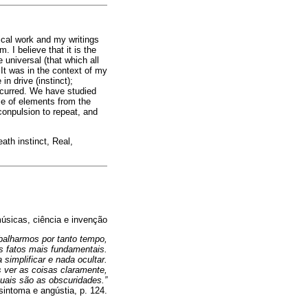
ical work and my writings
 I believe that it is the
 universal (that which all
It was in the context of my
n drive (instinct);
occurred. We have studied
ce of elements from the
onpulsion to repeat, and
ath instinct, Real,
músicas, ciência e invenção
balharmos por tanto tempo,
s fatos mais fundamentais.
simplificar e nada ocultar.
 ver as coisas claramente,
ais são as obscuridades.”
sintoma e angústia, p. 124.