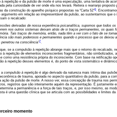
 à repetição e da pulsão de morte é uma especulação, uma tentativa de ac
da pela curiosidade de ver onde ela nos levará. Reitera o rearranjo proposto 
6
as da construção do aparelho psíquico propostas na “Carta 52”
. Encontramo
 argumento em relação ao irrepresentável da pulsão, ao sustentarmos que o i
ssam o recalcado:
ssões derivadas de nossa experiência psicanalítica, supomos que todos os
orrem nos outros sistemas deixam atrás de si traços permanentes, os quais 
ória. Tais traços de memória, então, nada têm a ver com o fato de se torna
ência são mais poderosos e permanentes quando o processo que os deixou at
7
 penetrou na consciência”
.
 que, se a compulsão à repetição abrange mais que o retorno do recalcado, 
o à repetição de elementos inconscientes fragmentários, não simbolizados, 
se como uma resistência própria do inconsciente. Com base na retificação o
ão à repetição desses elementos é, do ponto de vista sistemático e dinâmico
e a
compulsão à repetição
é algo derivado da natureza mais íntima das pulsões
econômica de trauma, apoiada no aspecto quantitativo da pulsão, para a c
a ação da pulsão de morte. A nosso ver, essa concepção de trauma nos perm
stros, registros que são inteiramente aquém da representação. É justamente 
etermina a permanência e a força de tais traços, e, por isso mesmo, as mod
sta é uma questão clínica que se articula com as possibilidades e limites da 
terceiro momento