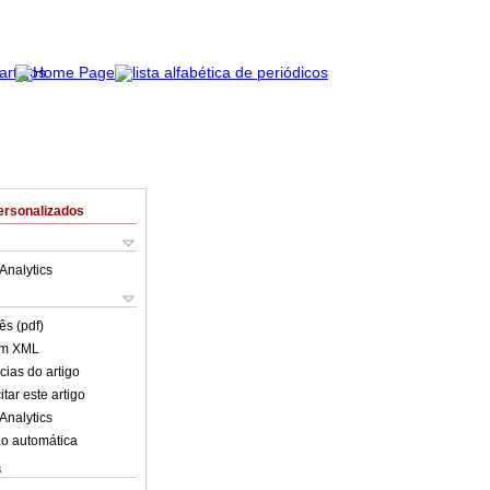
ersonalizados
Analytics
ês (pdf)
em XML
cias do artigo
tar este artigo
Analytics
o automática
s