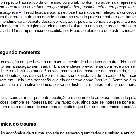
 o impacto traumático da dimensão pulsional, no domínio aquém da represent
ome que damos ao estado em que alguém fica, quando entrou em perigo sem e
5
a surpresa”
. Freud busca situar a neurose traumática em relação à concepç
 à ocorrência de uma grande ruptura no escudo protetor contra os estímulos
ntendimento a respeito dessa correlação. À psicanálise não se aplicaria a i
molecular ou histológica dos elementos do sistema nervoso, mas aos efeitos 
 vida. Daí a importância concedida por Freud ao elemento de susto, causado 
.
 segundo momento
convicção de que haveria um risco iminente de abandono do outro. “No fun
into numa situação sem saída.” Ela defende-se previamente com receio de se
o desejo e diante do outro. Sua vida amorosa fica bastante comprometida, sej
se de situações que só fazem reiterar sua expectativa de fracasso. Os frac
am em Lúcia uma sensação que ela descreve como “horrível”. Sente-se à ma
ade alheia. A análise de Lúcia passa por historicizar tantas fraturas que m
a Lúcia constatar um ponto de repetição em seu enredo amoroso, atestado pe
ões: sempre se interessa por um rapaz que, ainda que se interesse por ela,
 um relato contínuo de inúmeras situações que têm sempre o mesmo padrão
ômica do trauma
ão econômica de trauma apoiada no aspecto quantitativo da pulsão e anunc