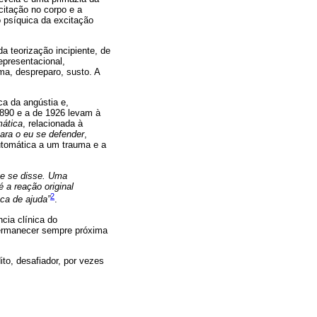
citação no corpo e a
o psíquica da excitação
a teorização incipiente, de
epresentacional,
ma, despreparo, susto. A
ca da angústia e,
1890 e a de 1926 levam à
mática
, relacionada à
ara o eu se defender
,
utomática a um trauma e a
ue se disse. Uma
 a reação original
2
ca de ajuda”
.
cia clínica do
permanecer sempre próxima
.
to, desafiador, por vezes