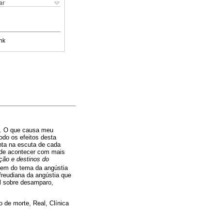
ar
nk
ca. O que causa meu
odo os efeitos desta
enta na escuta de cada
pode acontecer com mais
ição e destinos do
gem do tema da angústia
reudiana da angústia que
al sobre desamparo,
 de morte, Real, Clínica