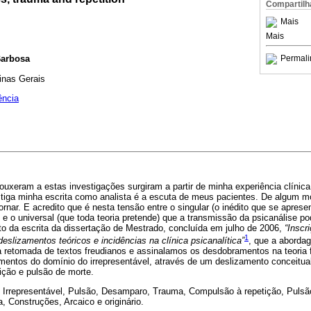
Compartilh
Mais
Mais
Permali
Barbosa
inas Gerais
ência
ouxeram a estas investigações surgiram a partir de minha experiência clíni
nstiga minha escrita como analista é a escuta de meus pacientes. De algum m
rnar. E acredito que é nesta tensão entre o singular (o inédito que se apres
 e o universal (que toda teoria pretende) que a transmissão da psicanálise 
exto da escrita da dissertação de Mestrado, concluída em julho de 2006,
“Inscr
1
deslizamentos teóricos e incidências na clínica psicanalítica”
, que a aborda
retomada de textos freudianos e assinalamos os desdobramentos na teoria f
mentos do domínio do irrepresentável, através de um deslizamento conceitu
ição e pulsão de morte.
 Irrepresentável, Pulsão, Desamparo, Trauma, Compulsão à repetição, Pulsão
a, Construções, Arcaico e originário.