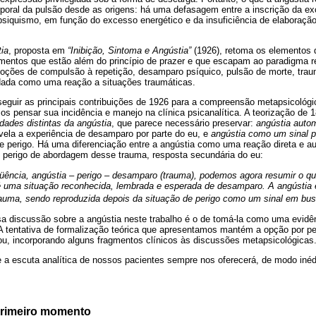
oral da pulsão desde as origens: há uma defasagem entre a inscrição da ex
psiquismo, em função do excesso energético e da insuficiência de elaboraçã
ia
, proposta em
“Inibição, Sintoma e Angústia”
(1926), retoma os elementos d
ementos que estão além do princípio de prazer e que escapam ao paradigma r
 noções de compulsão à repetição, desamparo psíquico, pulsão de morte, trau
dada como uma reação a situações traumáticas.
seguir as principais contribuições de 1926 para a compreensão metapsicológi
os pensar sua incidência e manejo na clínica psicanalítica. A teorização de 
dades distintas da angústia
, que parece necessário preservar:
angústia auto
vela a experiência de desamparo por parte do eu, e
angústia como um sinal p
de perigo. Há uma diferenciação entre a angústia como uma reação direta e a
 perigo de abordagem desse trauma, resposta secundária do eu:
üência, angústia – perigo – desamparo (trauma), podemos agora resumir o q
é uma situação reconhecida, lembrada e esperada de desamparo. A angústia é
auma, sendo reproduzida depois da situação de perigo como um sinal em bus
sa discussão sobre a angústia neste trabalho é o de tomá-la como uma evidên
. A tentativa de formalização teórica que apresentamos mantém a opção por 
ou, incorporando alguns fragmentos clínicos às discussões metapsicológicas
 a escuta analítica de nossos pacientes sempre nos oferecerá, de modo inédi
primeiro momento