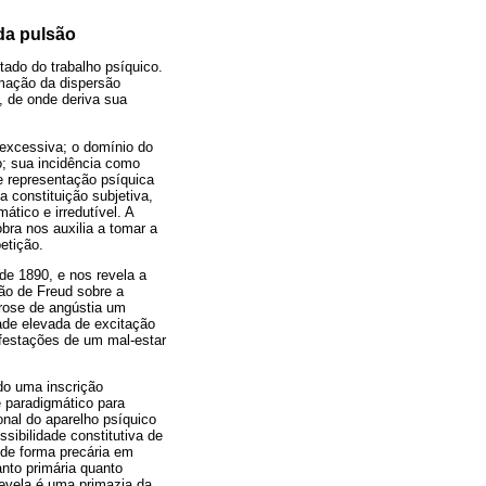
 da pulsão
tado do trabalho psíquico.
mação da dispersão
, de onde deriva sua
 excessiva; o domínio do
do; sua incidência como
e representação psíquica
 constituição subjetiva,
ático e irredutível. A
ra nos auxilia a tomar a
etição.
s de 1890, e nos revela a
ção de Freud sobre a
urose de angústia um
ade elevada de excitação
ifestações de um mal-estar
ndo uma inscrição
é paradigmático para
onal do aparelho psíquico
sibilidade constitutiva de
 de forma precária em
anto primária quanto
revela é uma primazia da