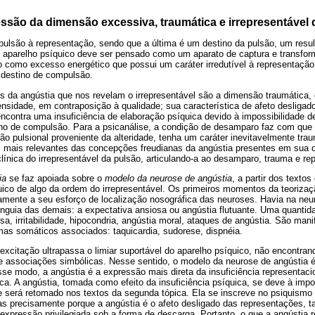
essão da dimensão excessiva, traumática e irrepresentável
 pulsão à representação, sendo que a última é um destino da pulsão, um resul
aparelho psíquico deve ser pensado como um aparato de captura e transfor
do como excesso energético que possui um caráter irredutível à representação
 destino de compulsão.
 da angústia que nos revelam o irrepresentável são a dimensão traumática,
ntensidade, em contraposição à qualidade; sua característica de afeto desliga
ncontra uma insuficiência de elaboração psíquica devido à impossibilidade d
ino de compulsão. Para a psicanálise, a condição de desamparo faz com que a
ição pulsional proveniente da alteridade, tenha um caráter inevitavelmente traum
 mais relevantes das concepções freudianas da angústia presentes em sua ob
línica do irrepresentável da pulsão, articulando-a ao desamparo, trauma e rep
ia
se faz apoiada sobre o
modelo da neurose de angústia
, a partir dos texto
uico de algo da ordem do irrepresentável. Os primeiros momentos da teoriza
amente a seu esforço de localização nosográfica das neuroses. Havia na ne
inguia das demais: a expectativa ansiosa ou angústia flutuante. Uma quantid
a, irritabilidade, hipocondria, angústia moral, ataques de angústia. São man
mas somáticos associados: taquicardia, sudorese, dispnéia.
excitação ultrapassa o limiar suportável do aparelho psíquico, não encontra
de associações simbólicas. Nesse sentido, o modelo da neurose de angústia 
e modo, a angústia é a expressão mais direta da insuficiência representaci
a. A angústia, tomada como efeito da insuficiência psíquica, se deve à impos
ue será retomado nos textos da segunda tópica. Ela se inscreve no psiquismo
as precisamente porque a angústia é o afeto desligado das representações, t
xpressão privilegiada sob a forma de descarga. Portanto, o que a angústia 