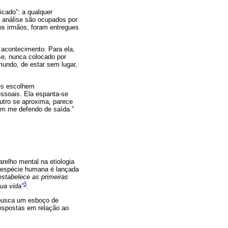
icado”: a qualquer
a análise são ocupados por
os irmãos, foram entregues
 acontecimento. Para ela,
se, nunca colocado por
undo, de estar sem lugar,
res escolhem
essoais. Ela espanta-se
outro se aproxima, parece
sim me defendo de saída.”
arelho mental na etiologia
a espécie humana é lançada
 estabelece as primeiras
3
ua vida”
.
 busca um esboço de
respostas em relação ao