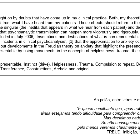
ught on by doubts that have come up in my clinical practice. Both, my theoret
 from what I have heard from my patients. These effects should return to them.
e singular (the inedita that appears in what we hear from each patient) and the
 that psychoanalytic transmission can happen more vigorously and rigorously. 
luded in July 2006, ‘Inscriptions and destinations of what is non-representable i
incidents in clinical psychoanalysis’, [1] that the approximation to anxiety 
 out developments in the Freudian theory on anxiety that highlight the presen
esentable by using movements in the concepts of helplessness, trauma, the c
presentable, Instinct (drive), Helplessness, Trauma, Compulsion to repeat, De
 Transference, Constructions, Archaic and original.
Ao polão, entre letras e 
“É quase humilhante que, após tra
ainda estejamos tendo dificuldade para compreender o
Mas decidimos nada 
Se não conseguirmos
pelo menos veremos claramente qu
FREUD. Inibição, 