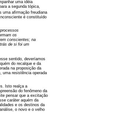
ompanhar uma idéia
para a segunda tópica,
s uma afirmação freudiana
nconsciente é constituído
 processos
formam os
rem conscientes; na
rás de si foi um
nesse sentido, deveríamos
aquém do recalque e da
perada na proposição da
, uma resistência operada
. Isto realça a
ompreensão do fenômeno da
ite pensar que a excitação
esse caráter aquém da
alidades e os destinos da
análise, o novo e o velho