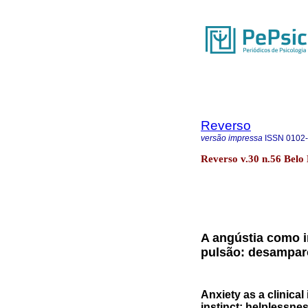
Reverso
versão impressa
ISSN
0102
Reverso v.30 n.56 Belo
A angústia como in
pulsão: desamparo
Anxiety as a clinical
instinct: helplessne