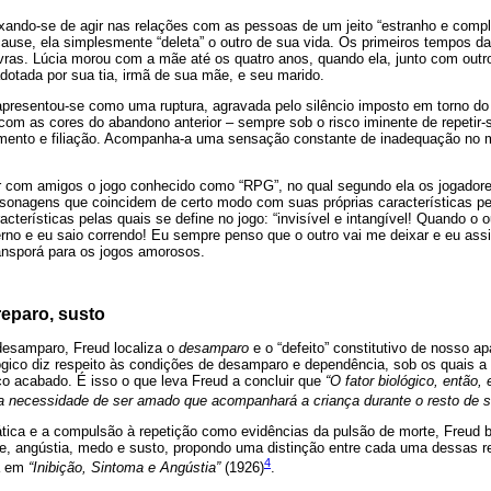
xando-se de agir nas relações com as pessoas de um jeito “estranho e compl
ause, ela simplesmente “deleta” o outro de sua vida. Os primeiros tempos d
vras. Lúcia morou com a mãe até os quatro anos, quando ela, junto com outr
adotada por sua tia, irmã de sua mãe, e seu marido.
 apresentou-se como uma ruptura, agravada pelo silêncio imposto em torno do
com as cores do abandono anterior – sempre sob o risco iminente de repetir-
mento e filiação. Acompanha-a uma sensação constante de inadequação no m
ar com amigos o jogo conhecido como “RPG”, no qual segundo ela os jogado
ersonagens que coincidem de certo modo com suas próprias características p
acterísticas pelas quais se define no jogo: “invisível e intangível! Quando o 
erno e eu saio correndo! Eu sempre penso que o outro vai me deixar e eu as
nsporá para os jogos amorosos.
eparo, susto
 desamparo, Freud localiza o
desamparo
e o “defeito” constitutivo de nosso ap
lógico diz respeito às condições de desamparo e dependência, sob os quais 
 acabado. É isso o que leva Freud a concluir que
“O fator biológico, então,
a a necessidade de ser amado que acompanhará a criança durante o resto de s
tica e a compulsão à repetição como evidências da pulsão de morte, Freud
de, angústia, medo e susto, propondo uma distinção entre cada uma dessas 
4
rá em
“Inibição, Sintoma e Angústia”
(1926)
.