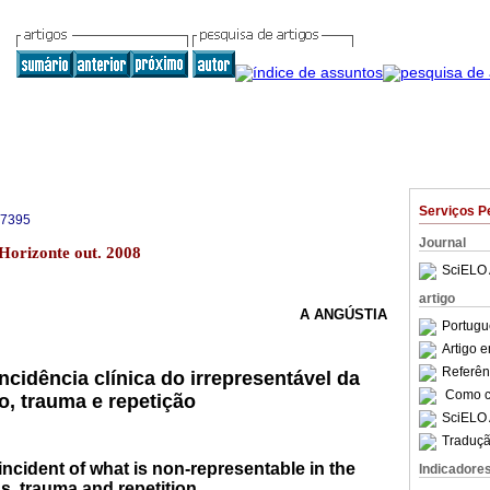
Serviços P
-7395
Journal
 Horizonte out. 2008
SciELO 
artigo
A ANGÚSTIA
Portugu
Artigo 
Referên
cidência clínica do irrepresentável da
Como ci
, trauma e repetição
SciELO 
Traduçã
 incident of what is non-representable in the
Indicadore
ss, trauma and repetition