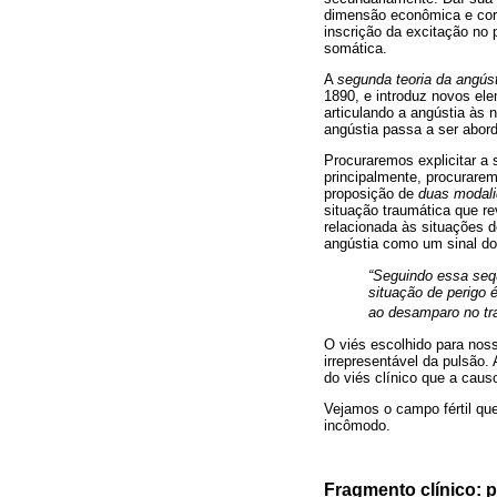
dimensão econômica e corp
inscrição da excitação no 
somática.
A
segunda teoria da angúst
1890, e introduz novos el
articulando a angústia às
angústia passa a ser abor
Procuraremos explicitar a 
principalmente, procurarem
proposição de
duas modali
situação traumática que re
relacionada às situações 
angústia como um sinal do
“Seguindo essa seq
situação de perigo 
ao desamparo no tr
O viés escolhido para nos
irrepresentável da pulsão
do viés clínico que a caus
Vejamos o campo fértil que
incômodo.
Fragmento clínico: 