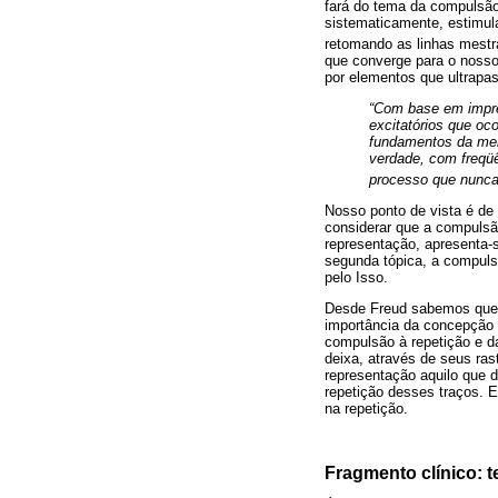
fará do tema da compulsão
sistematicamente, estimula
retomando as linhas mestr
que converge para o nosso
por elementos que ultrapa
“Com base em impre
excitatórios que oc
fundamentos da mem
verdade, com freqü
processo que nunca
Nosso ponto de vista é de
considerar que a compulsã
representação, apresenta-
segunda tópica, a compuls
pelo Isso.
Desde Freud sabemos qu
importância da concepção 
compulsão à repetição e d
deixa, através de seus ra
representação aquilo que d
repetição desses traços. E
na repetição.
Fragmento clínico: 