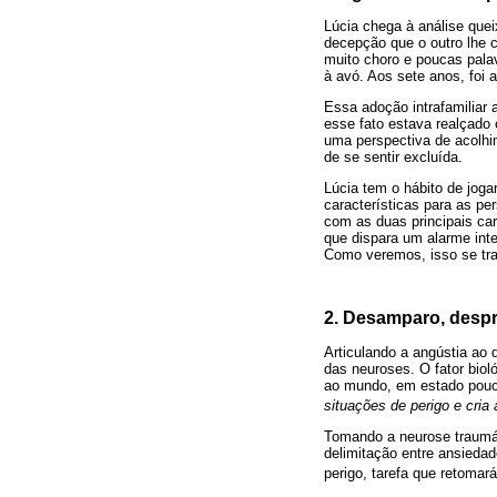
Lúcia chega à análise quei
decepção que o outro lhe c
muito choro e poucas pala
à avó. Aos sete anos, foi 
Essa adoção intrafamiliar
esse fato estava realçado 
uma perspectiva de acolhi
de se sentir excluída.
Lúcia tem o hábito de jog
características para as p
com as duas principais car
que dispara um alarme int
Como veremos, isso se tra
2. Desamparo, despr
Articulando a angústia ao
das neuroses. O fator bio
ao mundo, em estado pouco
situações de perigo e cri
Tomando a neurose traumá
delimitação entre ansieda
perigo, tarefa que retoma