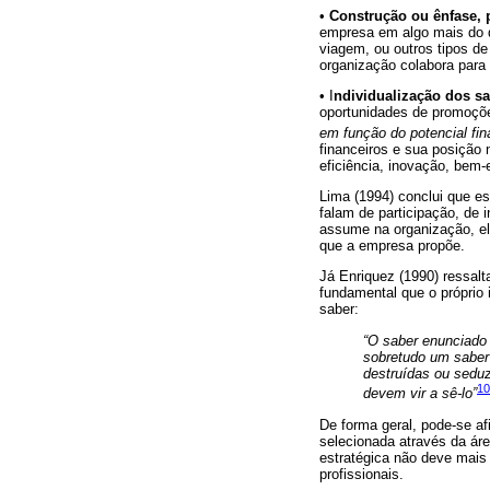
•
Construção ou ênfase, 
empresa em algo mais do q
viagem, ou outros tipos de
organização colabora para 
• I
ndividualização dos sa
oportunidades de promoçõe
em função do potencial fin
financeiros e sua posição 
eficiência, inovação, bem-e
Lima (1994) conclui que e
falam de participação, de 
assume na organização, e
que a empresa propõe.
Já Enriquez (1990) ressal
fundamental que o próprio 
saber:
“O saber enunciado 
sobretudo um saber 
destruídas ou sedu
10
devem vir a sê-lo”
De forma geral, pode-se af
selecionada através da áre
estratégica não deve mais
profissionais.