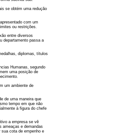
uais se obtém uma redução
 apresentado com um
imites ou restrições.
xão entre diversos
 ou departamento passa a
dalhas, diplomas, títulos
iências Humanas, segundo
sumem uma posição de
hecimento.
com um ambiente de
ade de uma maneira que
mesmo tempo em que não
almente à figura do chefe
tivo a empresa se vê
das ameaças e demandas
ir sua cota de empenho e