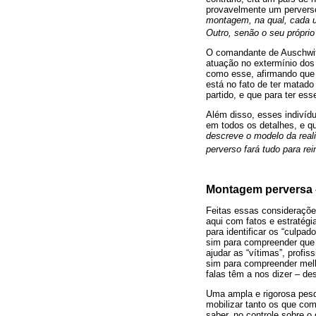
provavelmente um pervers
montagem, na qual, cada 
Outro, senão o seu própri
O comandante de Auschwitz
atuação no extermínio dos 
como esse, afirmando que
está no fato de ter matad
partido, e que para ter es
Além disso, esses indivíd
em todos os detalhes, e que
descreve o modelo da real
perverso fará tudo para re
Montagem perversa –
Feitas essas consideraçõe
aqui com fatos e estratég
para identificar os “culpa
sim para compreender que 
ajudar as “vítimas”, prof
sim para compreender melh
falas têm a nos dizer – d
Uma ampla e rigorosa pesq
mobilizar tanto os que c
saber, no controle sobre o 