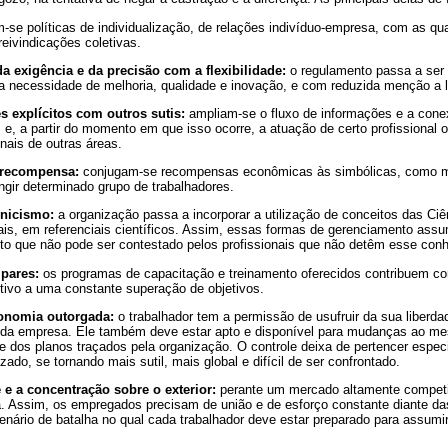
-se políticas de individualização, de relações indivíduo-empresa, com as q
eivindicações coletivas.
a exigência e da precisão com a flexibilidade:
o regulamento passa a ser
o a necessidade de melhoria, qualidade e inovação, e com reduzida menção a l
 explícitos com outros sutis:
ampliam-se o fluxo de informações e a cone
e, a partir do momento em que isso ocorre, a atuação de certo profissional
onais de outras áreas.
 recompensa:
conjugam-se recompensas econômicas às simbólicas, como me
ngir determinado grupo de trabalhadores.
cnicismo:
a organização passa a incorporar a utilização de conceitos das C
nais, em referenciais científicos. Assim, essas formas de gerenciamento as
o que não pode ser contestado pelos profissionais que não detêm esse con
 pares:
os programas de capacitação e treinamento oferecidos contribuem 
tivo a uma constante superação de objetivos.
tonomia outorgada:
o trabalhador tem a permissão de usufruir da sua liberd
s da empresa. Ele também deve estar apto e disponível para mudanças ao 
 dos planos traçados pela organização. O controle deixa de pertencer especi
ado, se tornando mais sutil, mais global e difícil de ser confrontado.
 e a concentração sobre o exterior:
perante um mercado altamente competi
 Assim, os empregados precisam de união e de esforço constante diante 
enário de batalha no qual cada trabalhador deve estar preparado para assum