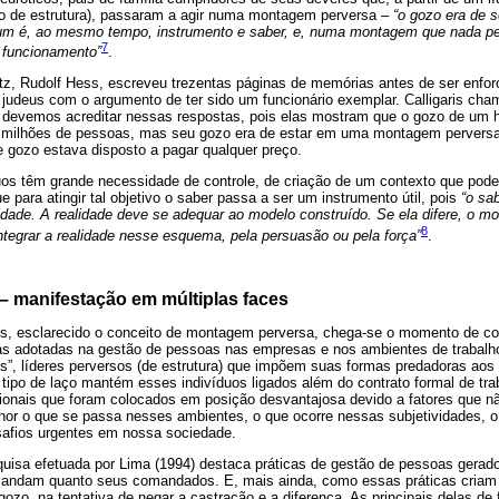
o de estrutura), passaram a agir numa montagem perversa –
“o gozo era de 
um é, ao mesmo tempo, instrumento e saber, e, numa montagem que nada p
7
o funcionamento”
.
, Rudolf Hess, escreveu trezentas páginas de memórias antes de ser enforc
judeus com o argumento de ter sido um funcionário exemplar. Calligaris cha
 devemos acreditar nessas respostas, pois elas mostram que o gozo de u
o milhões de pessoas, mas seu gozo era de estar em uma montagem pervers
se gozo estava disposto a pagar qualquer preço.
uos têm grande necessidade de controle, de criação de um contexto que pode
 para atingir tal objetivo o saber passa a ser um instrumento útil, pois
“o sa
idade. A realidade deve se adequar ao modelo construído. Se ela difere, o m
8
integrar a realidade nesse esquema, pela persuasão ou pela força”
.
 manifestação em múltiplas faces
s, esclarecido o conceito de montagem perversa, chega-se o momento de conf
ias adotadas na gestão de pessoas nas empresas e nos ambientes de trabal
dos”, líderes perversos (de estrutura) que impõem suas formas predadoras ao
tipo de laço mantém esses indivíduos ligados além do contrato formal de tr
issionais que foram colocados em posição desvantajosa devido a fatores que 
or o que se passa nesses ambientes, o que ocorre nessas subjetividades, 
esafios urgentes em nossa sociedade.
uisa efetuada por Lima (1994) destaca práticas de gestão de pessoas gerador
omandam quanto seus comandados. E, mais ainda, como essas práticas criam
gozo, na tentativa de negar a castração e a diferença. As principais delas de