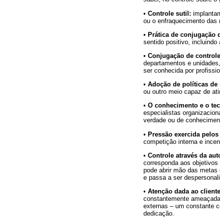
•
Controle sutil:
implantam
ou o enfraquecimento das r
•
Prática de conjugação d
sentido positivo, incluind
•
Conjugação de controles
departamentos e unidades, 
ser conhecida por profissi
•
Adoção de políticas de
ou outro meio capaz de ati
•
O conhecimento e o te
especialistas organizacio
verdade ou de conheciment
•
Pressão exercida pelos
competição interna e incen
•
Controle através da au
corresponda aos objetivo
pode abrir mão das metas e
e passa a ser despersonaliz
•
Atenção dada ao cliente
constantemente ameaçada.
externas – um constante c
dedicação.