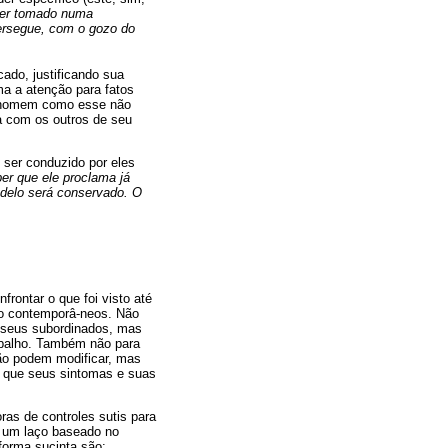
ser tomado numa
ersegue, com o gozo do
ado, justificando sua
ma a atenção para fatos
m homem como esse não
a com os outros de seu
 ser conduzido por eles
ber que ele proclama já
odelo será conservado. O
rontar o que foi visto até
ho contemporâ-neos. Não
s seus subordinados, mas
abalho. Também não para
não podem modificar, mas
o que seus sintomas e suas
as de controles sutis para
 um laço baseado no
 forma sucinta são: