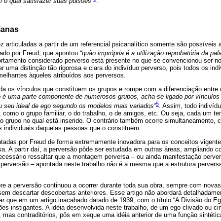
 o qual satisfazer suas pulsões”
.
ianas
 articuladas a partir de um referencial psicanalítico somente são possíveis 
iado por Freud, que apontou
“quão imprópria é a utilização reprobatória da pal
amento considerado perverso está presente no que se convencionou ser nor
er uma distinção tão rigorosa e clara do indivíduo perverso, pois todos os in
elhantes àqueles atribuídos aos perversos.
da os vínculos que constituem os grupos e rompe com a diferenciação entre o 
o é uma parte componente de numerosos grupos, acha-se ligado por vínculos 
5
iu seu ideal de ego segundo os modelos mais variados”
. Assim, todo indivídu
, como o grupo familiar, o do trabalho, o de amigos, etc. Ou seja, cada um 
elo grupo no qual está inserido. O contrário também ocorre simultaneamente,
 individuais daquelas pessoas que o constituem.
tadas por Freud de forma extremamente inovadora para os conceitos vigent
a. A partir daí, a perversão pôde ser estudada em outras áreas, ampliando 
 necessário ressaltar que a montagem perversa – ou ainda manifestação perv
perversão – apontada neste trabalho não é a mesma que a estrutura perversa
bre a perversão continuou a ocorrer durante toda sua obra, sempre com nova
em descartar descobertas anteriores. Esse artigo não abordará detalhadamen
ar que em um artigo inacabado datado de 1939, com o título “A Divisão do E
es instigantes. A idéia desenvolvida neste trabalho, de um ego clivado ou c
s, mas contraditórios, pôs em xeque uma idéia anterior de uma função sintéti