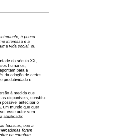
dentemente, é pouco
me interessa é a
uma vida social, ou
etade do século XX,
ursos humanos,
 apontam para a
és da adoção de certos
e produtividade e
ersão à medida que
s disponíveis, constitui
a possível antecipar o
da, um mundo que quer
sso, esse autor vem
a atualidade:
as técnicas, que a
mercadorias foram
trar na estrutura