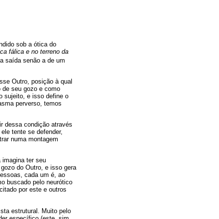
dido sob a ótica do
a fálica e no terreno da
ma saída senão a de um
sse Outro, posição à qual
o de seu gozo e como
sujeito, e isso define o
tasma perverso, temos
ir dessa condição através
ele tente se defender,
entrar numa montagem
 imagina ter seu
 gozo do Outro, e isso gera
essoas, cada um é, ao
mo buscado pelo neurótico
itado por este e outros
ta estrutural. Muito pelo
der específico (este, sim,