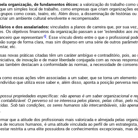
pela organização, de fundamentos éticos:
a valorização do trabalho como u
ue um simples local de trabalho, como empresas que criam organizações es
 grupos como corais, teatro, etc. Além disso, a disseminação de histórias ou
criar um ambiente cultural envolvente e recompensador.
lários e dos assalariados:
vinculados a planos de carreira que, por sua vez
s. Os objetivos financeiros da organização passam a ser
“estendidos aos in
9
anceiro que representam”
. Esse vínculo direto entre o que o profissional pod
não surge de forma clara, mas sim disperso em uma série de outros parâmetr
star, etc.
ssas novas práticas citadas têm um caráter ambíguo e contraditório, pois, 
iniciativa, de inovação e de maior liberdade conjugada com as novas responsa
las também destacam a conformidade às normas, a necessidade de consenso
ta como essas ações vêm associadas a um saber, que se torna um elemento s
indivíduo que utiliza esse saber e, além disso, aponta a posição perversa ne
possui propriedades específicas: não apenas é um saber organizacional e r
contabilizável. O perverso só se interessa pelos planos, pelas cifras, pelo
zidas. Sob tais condições, os seres humanos são intercambiáveis, são apena
.
irmar que a atitude dos profissionais mais valorizada e almejada pelas organi
a de recursos humanos, é uma atitude vinculada ao perfil de um estrategista
 estar restrita a uma elite possuidora de conhecimentos excepcionais, mas d