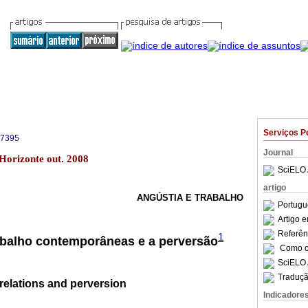
Serviços P
-7395
Journal
 Horizonte out. 2008
SciELO 
artigo
ANGÚSTIA E TRABALHO
Portugu
Artigo 
Referên
1
abalho contemporâneas e a perversão
Como ci
SciELO 
Traduçã
elations and perversion
Indicadore