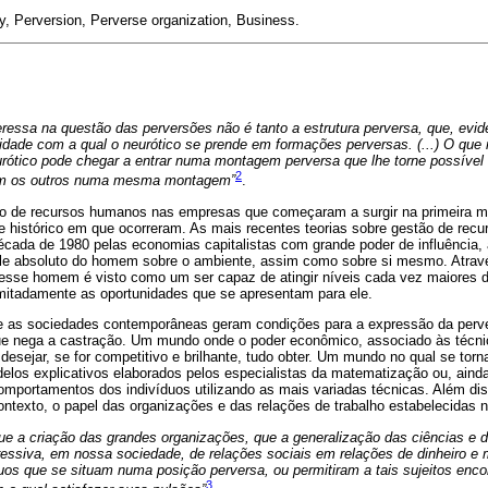
 Perversion, Perverse organization, Business.
ressa na questão das perversões não é tanto a estrutura perversa, que, evi
dade com a qual o neurótico se prende em formações perversas. (...) O que 
ótico pode chegar a entrar numa montagem perversa que lhe torne possível 
2
com os outros numa mesma montagem”
.
ão de recursos humanos nas empresas que começaram a surgir na primeira m
 e histórico em que ocorreram. As mais recentes teorias sobre gestão de rec
década de 1980 pelas economias capitalistas com grande poder de influência,
ole absoluto do homem sobre o ambiente, assim como sobre si mesmo. Atrav
 esse homem é visto como um ser capaz de atingir níveis cada vez maiores d
limitadamente as oportunidades que se apresentam para ele.
ue as sociedades contemporâneas geram condições para a expressão da perv
 nega a castração. Um mundo onde o poder econômico, associado às técnica
desejar, se for competitivo e brilhante, tudo obter. Um mundo no qual se torn
delos explicativos elaborados pelos especialistas da matematização ou, ain
comportamentos dos indivíduos utilizando as mais variadas técnicas. Além di
ontexto, o papel das organizações e das relações de trabalho estabelecidas n
e a criação das grandes organizações, que a generalização das ciências e d
essiva, em nossa sociedade, de relações sociais em relações de dinheiro e 
duos que se situam numa posição perversa, ou permitiram a tais sujeitos encon
3