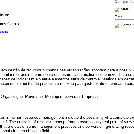
Compartilh
Mais
únior
Mais
inas Gerais
Permali
ência
es em gestão de recursos humanos nas organizações apontam para a possibil
 ambiente, assim como sobre si mesmo. Uma análise desse novo discurso a 
capaz de indicar um elo entre elementos sutis de controle inseridos em certa
necendo elementos de pesquisa e reflexão para gestores de empresas e para 
, Organização, Perversão, Montagem perversa, Empresa.
ces in human resources management indicate the possibility of a complete co
self. The analysis of this new concept from a psychoanalytical point of view 
 that are part of some management practices and perversion, generating rese
ionals in mental health field.