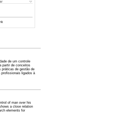
ar
nk
idade de um controle
partir de conceitos
s práticas de gestão de
profissionais ligados à
ntrol of man over his
shows a close relation
arch elements for