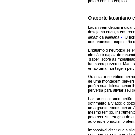
para o conflito edípico.
O aporte lacaniano 
Lacan vem depois indicar 
desejo na criança em torn
6
dinâmica edipiana”
. O ho
compromisso, expressão de
Enquanto o neurótico se e
ele não é capaz de renun
“saber” sobre as modalidad
fantasma perverso. Mas, s
então uma montagem perv
Ou seja, o neurótico, enla
de uma montagem perversa. 
porém sua defesa nunca lh
perversa para aliviar seu s
Faz-se necessário, então,
sofrimento aliviado: o goz
uma grande recompensa. A
mesmo tempo, instrumento 
para reduzir seu grau de a
autores, é o nazismo alem
Impossível dizer que a Ale
contrário, era um país de n