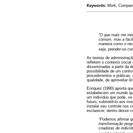
Keywords:
Work, Company,
“O que mais me inte
comum, mas a facili
maneira como o neur
seja, prender-se 
As teorias de administraç
refletem o contexto social
disseminadas a partir da 
possibilidade de um contr
procedimentos e práticas,
qualidade, de aproveitar i
Enriquez (1990) aponta q
estabelecem um mundo que
um indivíduo que pode, se 
futuro, submetê-lo aos mo
instalar seu controle nos 
esclarecer, dentro desse c
“Podemos afirmar qu
transformação progr
criadoras de indiví