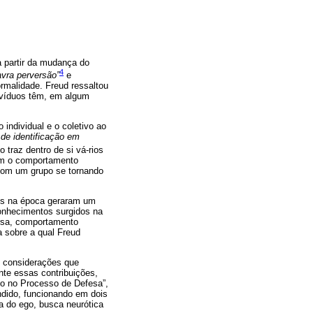
a partir da mudança do
4
avra perversão”
e
malidade. Freud ressaltou
divíduos têm, em algum
individual e o coletivo ao
de identificação em
o traz dentro de si vá-rios
tem o comportamento
 com um grupo se tornando
es na época geraram um
conhecimentos surgidos na
ersa, comportamento
 sobre a qual Freud
s considerações que
te essas contribuições,
go no Processo de Defesa”,
indido, funcionando em dois
ca do ego, busca neurótica