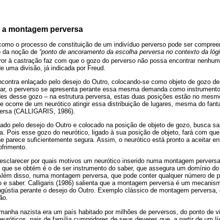
e a montagem perversa
como o processo de constituição de um indivíduo perverso pode ser compreen
o da noção de
“ponto de ancoramento da escolha perversa no contexto da lógic
rror à castração faz com que o gozo do perverso não possa encontrar nenhu
 uma divisão, já indicada por Freud.
ncontra enlaçado pelo desejo do Outro, colocando-se como objeto de gozo de
ciar, o perverso se apresenta perante essa mesma demanda como instrument
es desse gozo – na estrutura perversa, estas duas posições estão no mesmo 
e ocorre de um neurótico atingir essa distribuição de lugares, mesma do fan
ersa (CALLIGARIS, 1986).
çado pelo desejo do Outro e colocado na posição de objeto de gozo, busca sa
Pois esse gozo do neurótico, ligado à sua posição de objeto, fará com que 
e parece suficientemente segura. Assim, o neurótico está pronto a aceitar 
ofrimento.
 esclarecer por quais motivos um neurótico inserido numa montagem perversa
o que se obtém é o de ser instrumento do saber, que assegura um domínio do
lém disso, numa montagem perversa, que pode conter qualquer número de p
e saber. Calligaris (1986) salienta que a montagem perversa é um mecanis
ngústia perante o desejo do Outro. Exemplo clássico de montagem perversa, c
ão.
manha nazista era um país habitado por milhões de perversos, do ponto de vis
euróticos, pais de família cumpridores de seus deveres que, a partir de um lí