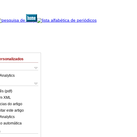
ersonalizados
Analytics
ês (pdf)
em XML
cias do artigo
tar este artigo
Analytics
o automática
s