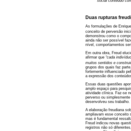
social conteúdo com
Duas rupturas freud
As formulações de Enriquez
conceito de perversão inic
demonstrou como o comport
ainda não ser possível faz
nível, comportamentos sem
Em outra obra, Freud eluci
afirmar que
“cada indivídu
muitos sentidos e constru
grupos dos quais faz parte
fortemente influenciado p
a expressão dos conteúdos
Essas duas questões apon
amplo espaço para pesquis
atividade clínica. Faz-se
perverso ou simplesmente 
desenvolveu seu trabalho.
A elaboração freudiana so
ampliavam esse conceito s
mas é fundamental ressalt
Freud indicou novas questõ
registros não só diferente