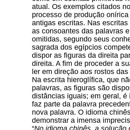
atual. Os exemplos citados no
processo de produção onírica
antigas escritas. Nas escrita
as consoantes das palavras e o
omitidas, segundo seus conhe
sagrada dos egípcios compete 
dispor as figuras da direita 
direita. A fim de proceder a su
ler em direção aos rostos das 
Na escrita hieroglífica, que 
palavras, as figuras são disp
distâncias iguais; em geral, é
faz parte da palavra precede
nova palavra. O idioma chin
demonstrar a imensa impreci
“
No idioma chinês, a solução 