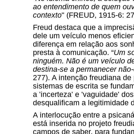
ao entendimento de quem ouve
contexto
" (FREUD, 1915-6: 27
Freud destaca que a imprecis
dele um veículo menos eficie
diferença em relação aos sonh
presta à comunicação. “
Um so
ninguém. Não é um veículo de
destina-se a permanecer não
277). A intenção freudiana d
sistemas de escrita se funda
a 'incerteza' e 'vaguidade' d
desqualificam a legitimidade 
A interlocução entre a psicaná
está inserida no projeto freud
campos de saber, para fundam