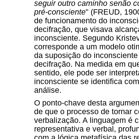
seguir outro caminho senão c
pré-consciente
" (FREUD, 1900
de funcionamento do inconscie
decifração, que visava alcanç
inconsciente. Segundo Kristev
corresponde a um modelo otim
da suposição do inconsciente 
decifração. Na medida em qu
sentido, ele pode ser interpre
inconsciente se identifica com
análise.
O ponto-chave desta argumen
de que o processo de tornar 
verbalização. A linguagem é 
representativa e verbal, pro
com a lógica metafísica das 