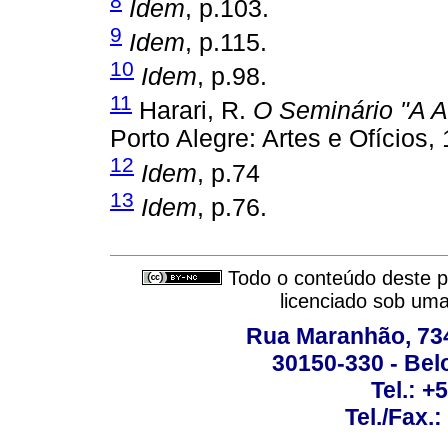
8
Idem
, p.103.
9
Idem
, p.115.
10
Idem
, p.98.
11
Harari, R.
O Seminário "A A
Porto Alegre: Artes e Ofícios,
12
Idem
, p.74
13
Idem
, p.76.
Todo o conteúdo deste pe
licenciado sob um
Rua Maranhão, 734 
30150-330 - Belo
Tel.: +
Tel./Fax.