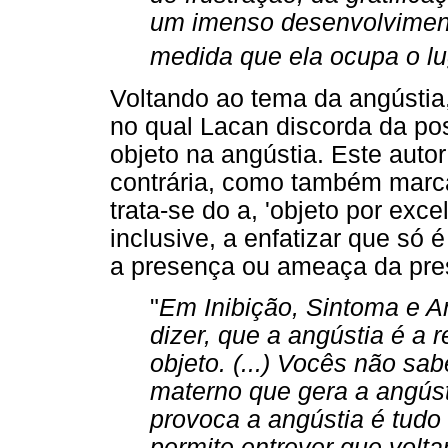
um imenso desenvolviment
medida que ela ocupa o lu
Voltando ao tema da angústia
no qual Lacan discorda da pos
objeto na angústia. Este auto
contrária, como também marca
trata-se do a, 'objeto por exc
inclusive, a enfatizar que só 
a presença ou ameaça da pr
"
Em Inibição, Sintoma e A
dizer, que a angústia é a 
objeto. (...) Vocês não sa
materno que gera a angúst
provoca a angústia é tudo
permite entrever que volta