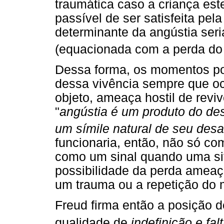
traumática caso a criança es
passível de ser satisfeita pel
determinante da angústia seri
(equacionada com a perda do 
Dessa forma, os momentos po
dessa vivência sempre que o
objeto, ameaça hostil de revi
"
angústia é um produto do de
um símile natural de seu des
funcionaria, então, não só 
como um sinal quando uma sit
possibilidade da perda ameaça
um trauma ou a repetição do
Freud firma então a posição d
qualidade de
indefinição e fal