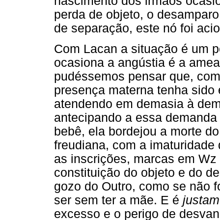
nascimento dos irmãos ocasio
perda de objeto, o desamparo
de separação, este nó foi aci
Com Lacan a situação é um p
ocasiona a angústia é a amea
pudéssemos pensar que, com um
presença materna tenha sido 
atendendo em demasia à dema
antecipando a essa demanda v
bebê, ela bordejou a morte d
freudiana, com a imaturidade 
as inscrições, marcas em Wz 
constituição do objeto e do d
gozo do Outro, como se não f
ser sem ter a mãe. E é
justam
excesso e o perigo de desvan