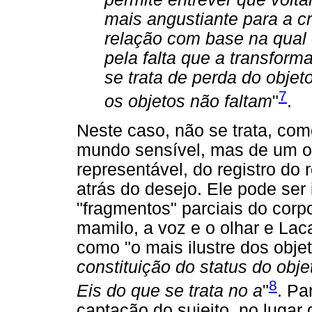
mais angustiante para a c
relação com base na qual e
pela falta que a transform
se trata de perda do objet
7
os objetos não faltam
"
.
Neste caso, não se trata, com
mundo sensível, mas de um ob
representável, do registro do
atrás do desejo. Ele pode ser 
"fragmentos" parciais do corpo
mamilo, a voz e o olhar e Laca
como "o mais ilustre dos objet
constituição do status do obj
8
Eis do que se trata no a
"
. Pa
captação do sujeito, no lugar 