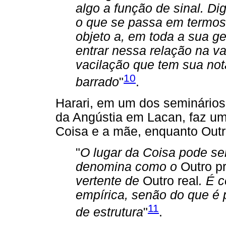
algo a função de sinal. D
o que se passa em termos 
objeto a, em toda a sua ge
entrar nessa relação na va
vacilação que tem sua no
10
barrado
"
.
Harari, em um dos seminários
da Angústia em Lacan, faz um
Coisa e a mãe, enquanto Outro
"
O lugar da Coisa pode se
denomina como o
Outro pr
vertente de
Outro real
. É 
empírica, senão do que é p
11
de estrutura
"
.