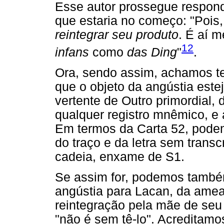
Esse autor prossegue respon
que estaria no começo: "Pois
reintegrar seu produto
. É aí 
12
infans
como
das Ding
"
.
Ora, sendo assim, achamos te
que o objeto da angústia este
vertente de Outro primordial, 
qualquer registro mnêmico, e 
Em termos da Carta 52, pode
do traço e da letra sem transc
cadeia, enxame de S1.
Se assim for, podemos também
angústia para Lacan, da amea
reintegração pela mãe de seu 
"não é sem tê-lo". Acreditam