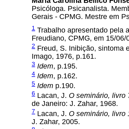
Maria Carolina Bellico Fons
Psicóloga. Psicanalista. Memb
Gerais - CPMG. Mestre em Ps
1
Trabalho apresentado pela a
Freudiano, CPMG, em 15/06/0
2
Freud, S. Inibição, sintoma 
Imago, 1976, p.161.
3
Idem
, p.195.
4
Idem
, p.162.
5
Idem
p.190.
6
Lacan, J.
O seminário, livro 
de Janeiro: J. Zahar, 1968.
7
Lacan, J.
O seminário, livro 
J. Zahar, 2005.