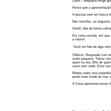
Outro – enquanto exige que
Penso que a apresentação 
A pessoa vem em busca de 
Nas sessões, se angustia c
Gentil, fala de forma calm
Em certa sessão, em que a
a intervir:
 Você me fala de algo sem
Silêncio. Responde com as
muito pequeno. Talvez uns
quem eu era, filho de que
vazio sem nada. Esse vaz
Relata sobre uma experiênc
ponto mais fundo do mar, 
A Coisa apresenta esses d