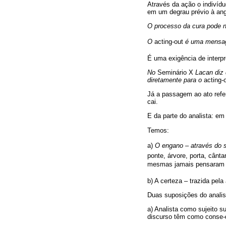
Através da ação o indivídu
em um degrau prévio à ang
O processo da cura pode n
O
acting-out
é uma mensage
É uma exigência de interpr
No
Seminário X
Lacan diz q
diretamente para o
acting-
Já a passagem ao ato refer
cai.
E da parte do analista: em
Temos:
a)
O engano – através do si
ponte, árvore, porta, cânta
mesmas jamais pensaram s
b) A certeza – trazida pela
Duas suposições do analist
a) Analista como sujeito s
discurso têm como conse-q