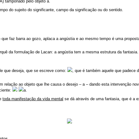
A) tamponado pelo objeto a.
ampo do sujeito do significante, campo da significação ou do sentido.
lo que faz barra ao gozo, aplaca a angústia e ao mesmo tempo é uma proposta
uê da formulação de Lacan: a angústia tem a mesma estrutura da fantasia.
ele que deseja, que se escreve como:
, que é também aquele que padece d
em relação ao objeto que lhe causa o desejo – a – dando esta intervenção no
ciente:
a.
ue
toda manifestação da vida mental
se dá através de uma fantasia, que é a 
intos