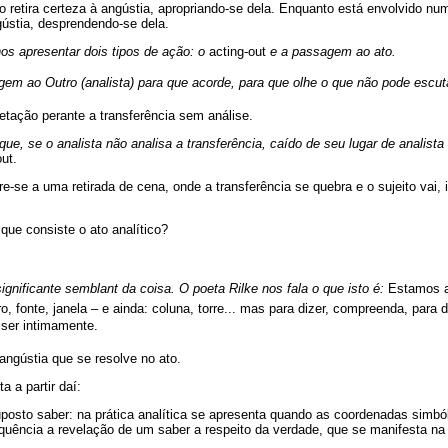
o retira certeza à angústia, apropriando-se dela. Enquanto está envolvido num
ústia, desprendendo-se dela.
os apresentar dois tipos de ação: o
acting-out
e a passagem ao ato.
m ao Outro (analista) para que acorde, para que olhe o que não pode escut
etação perante a transferência sem análise.
ue, se o analista não analisa a transferência, caído de seu lugar de analista
out.
e-se a uma retirada de cena, onde a transferência se quebra e o sujeito vai, i
 que consiste o ato analítico?
gnificante semblant da coisa. O poeta Rilke nos fala o que isto é:
Estamos a
ro, fonte, janela – e ainda: coluna, torre... mas para dizer, compreenda, para
er intimamente.
 angústia que se resolve no ato.
a a partir daí:
uposto saber: na prática analítica se apresenta quando as coordenadas simból
uência a revelação de um saber a respeito da verdade, que se manifesta na 