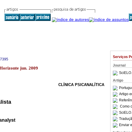
Serviços P
-7395
Journal
 Horizonte jun. 2009
SciELO 
Artigo
CLÍNICA PSICANALÍTICA
Portugu
Artigo 
Referên
lista
Como ci
SciELO 
Traduçã
analyst
Enviar e