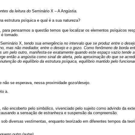
tes da leitura do
Seminário X – A Angústia.
 na estrutura psíquica e qual é a sua natureza?
, para pensarmos a questão temos que localizar os elementos psíquicos res
o é tomado.
Seminário X,
tendo sua emergência no intervalo que se produz entre o desejo
, mas não mediador, entre o desejo e o gozo. Como fenômeno de borda ent
eis um pelo outro, manifesta-se exatamente quando este espaço vazio tende a
ge então a angústia como sinal de alerta, pela aproximação do que se acredi
utenção do equilíbrio da estrutura psíquica, equilíbrio mantido pelo funciona
de não se esperava, nessa proximidade gozo/desejo.
to a.
não encoberto pelo simbólico, vivenciado pelo sujeito como advindo da exter
e, causando a sensação de estranheza e suspensão da compreensão.
r sob diversas vestimentas, enquanto teorizado em diferentes tempos da teor
queno outro (autre).