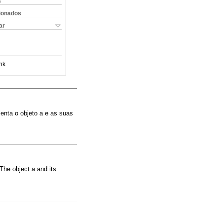
s
cionados
ar
nk
menta o objeto a e as suas
The object a and its