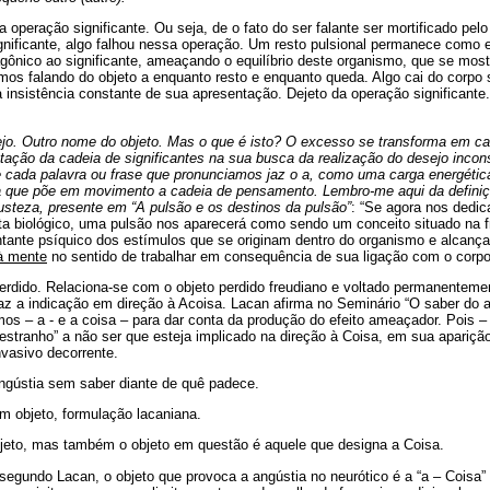
a operação significante. Ou seja, de o fato do ser falante ser mortificado pel
significante, algo falhou nessa operação. Um resto pulsional permanece como 
agônico ao significante, ameaçando o equilíbrio deste organismo, que se mos
os falando do objeto a enquanto resto e enquanto queda. Algo cai do corpo 
 insistência constante de sua apresentação. Dejeto da operação significante
jo. Outro nome do objeto. Mas o que é isto? O excesso se transforma em ca
ção da cadeia de significantes na sua busca da realização do desejo incons
de cada palavra ou frase que pronunciamos jaz o a, como uma carga energétic
ca que põe em movimento a cadeia de pensamento. Lembro-me aqui da definiç
usteza, presente em “A pulsão e os destinos da pulsão”
: “Se agora nos dedic
a biológico, uma pulsão nos aparecerá como sendo um conceito situado na fr
ntante psíquico dos estímulos que se originam dentro do organismo e alca
 à mente
no sentido de trabalhar em consequência de sua ligação com o corpo
perdido. Relaciona-se com o objeto perdido freudiano e voltado permanenteme
faz a indicação em direção à Acoisa. Lacan afirma no Seminário “O saber do a
rmos – a - e a coisa – para dar conta da produção do efeito ameaçador. Pois –
estranho” a não ser que esteja implicado na direção à Coisa, em sua aparição 
nvasivo decorrente.
angústia sem saber diante de quê padece.
m objeto, formulação lacaniana.
jeto, mas também o objeto em questão é aquele que designa a Coisa.
segundo Lacan, o objeto que provoca a angústia no neurótico é a “a – Coisa”