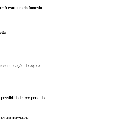
e à estrutura da fantasia.
ação.
resentificação do objeto.
possibilidade, por parte do
quela irrefreável,