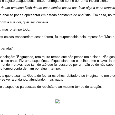
 o sujeito apague seus limites, entregando-se-lhe de forma incondicional.
de um pequeno flash de um caso clínico possa nos falar algo a esse respeit
análise por se apresentar em estado constante de angústia. Em casa, no tr
om a sua dor, quer solucioná-la.
a, mas o tempo todo.
s coisas transcorriam dessa forma, fui surpreendida pela impressão: “Mas el
 parada?
sociação: “Engraçado, tem muito tempo que não penso mais nisso. Não gost
 cinco anos. Fiz uma experiência. Fiquei diante do espelho e me olhava. Ia
m, onde morava, isso ia indo até que fui possuído por um pânico de não sabe
io tomou conta de mim por algum tempo.
ia que o acalma. Gosta de fechar os olhos, deitado e se imaginar no meio d
e se ver afundando, afundando, mais nada.
ois aspectos paradoxais de repulsão e ao mesmo tempo de atração.