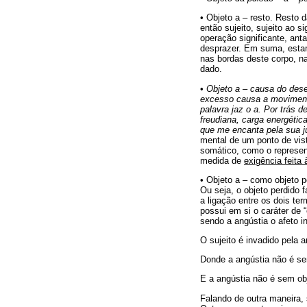
• Objeto a – resto. Resto d
então sujeito, sujeito ao 
operação significante, ant
desprazer. Em suma, estam
nas bordas deste corpo, na
dado.
•
Objeto a – causa do dese
excesso causa a movimenta
palavra jaz o a. Por trás 
freudiana, carga energéti
que me encanta pela sua j
mental de um ponto de vist
somático, como o represe
medida de
exigência feita
• Objeto a – como objeto 
Ou seja, o objeto perdido 
a ligação entre os dois te
possui em si o caráter de “
sendo a angústia o afeto i
O sujeito é invadido pela 
Donde a angústia não é se
E a angústia não é sem ob
Falando de outra maneira, 