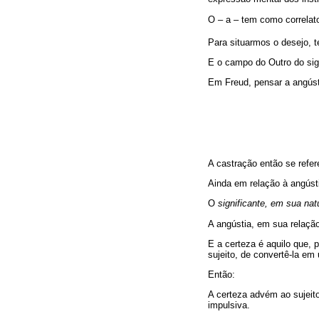
O – a – tem como correlato
Para situarmos o desejo, 
E o campo do Outro do sign
Em Freud, pensar a angústi
A castração então se refer
Ainda em relação à angústi
O
significante, em sua nat
A angústia, em sua relação
E a certeza é aquilo que, 
sujeito, de convertê-la em
Então:
A certeza advém ao sujeito
impulsiva.