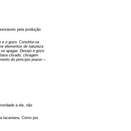
ponsáveis pela produção
 e o gozo. Constitui-se
re elementos de natureza
 se apagar. Desejo e gozo
tava clivado, clivagem
mento do princípio prazer –
ioridade a ele, não
ia lacaniana. Como por