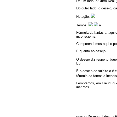
De um lado, o Outro Real (
Do outro lado, o desejo, c
Notação:
Temos:
a
Fórmula da fantasia, aqui
inconsciente.
Compreendemos aqui o porq
E quanto ao desejo:
O desejo diz respeito àqu
Eu.
E o desejo do sujeito o é 
fórmula da fantasia incons
Lembramos, em Freud, q
instintos.
expressão mental dos inst