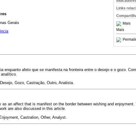
Indicadore
Links rela
res
Compartilh
inas Gerais
Mais
Mais
ência
Permali
tia enquanto afeto que se manifesta na fronteira entre o desejo e o gozo. Co
analítico.
 Desejo, Gozo, Castração, Outro, Analista.
ty as an affect that is manifest on the border between wishing and enjoyment. 
rk are also discussed in this article.
Enjoyment, Castration, Other, Analyst.