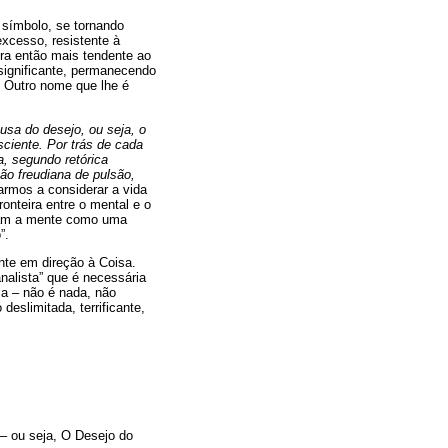
o símbolo, se tornando
excesso, resistente à
tra então mais tendente ao
significante, permanecendo
. Outro nome que lhe é
usa do desejo, ou seja, o
ciente. Por trás de cada
a, segundo retórica
ão freudiana de pulsão,
armos a considerar a vida
onteira entre o mental e o
nçam a mente como uma
”.
nte em direção à Coisa.
nalista” que é necessária
 a – não é nada, não
deslimitada, terrificante,
 – ou seja, O Desejo do