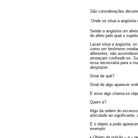
São considerações decorren
 Onde se situa a angústia
Sendo a angústia um afeto
do afeto pelo qual o sujeit
Lacan situa a angústia, no
como um fenômeno mediano
diferentes, não assimiláv
ameaçam confundir-se. Sur
essa necessária para a man
desprazer
.
Sinal de quê?
Sinal de algo aparecer on
E esse algo chama-se obje
Quem é?
Algo da ordem do excesso, 
articulado ao significant
E o objeto a pode aparece
exemplo:
•
Objeto da pulsão – a – pe