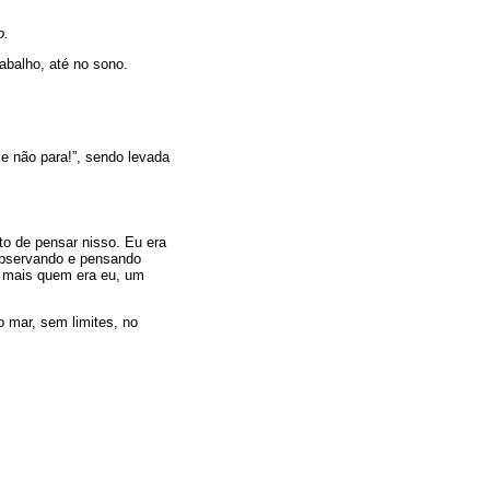
o.
abalho, até no sono.
e não para!”, sendo levada
o de pensar nisso. Eu era
 observando e pensando
r mais quem era eu, um
o mar, sem limites, no