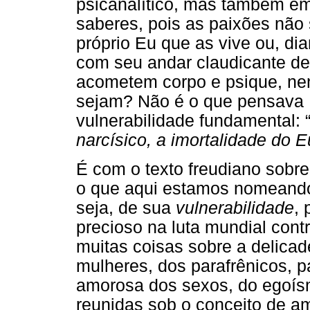
psicanalítico, mas também em 
saberes, pois as paixões não
próprio Eu que as vive ou, di
com seu andar claudicante de
acometem corpo e psique, ne
sejam? Não é o que pensava 
vulnerabilidade fundamental: 
narcísico, a imortalidade do E
É com o texto freudiano sobr
o que aqui estamos nomeando
seja, de sua
vulnerabilidade
,
precioso na luta mundial contr
muitas coisas sobre a delicad
mulheres, dos parafrênicos, p
amorosa dos sexos, do egoís
reunidas sob o conceito de am