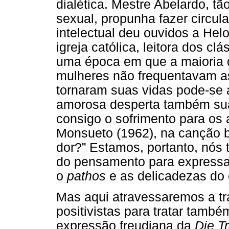
dialética. Mestre Abelardo, t
sexual, propunha fazer circul
intelectual deu ouvidos a Hel
igreja católica, leitora dos c
uma época em que a maioria d
mulheres não frequentavam as
tornaram suas vidas pode-se 
amorosa desperta também sua 
consigo o sofrimento para os
Monsueto (1962), na canção br
dor?” Estamos, portanto, nós
do pensamento para expressa
o
pathos
e as delicadezas do 
Mas aqui atravessaremos a tra
positivistas para tratar tamb
expressão freudiana da
Die T