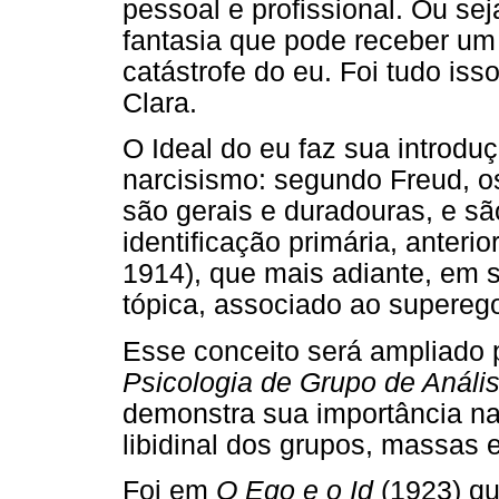
pessoal e profissional. Ou sej
fantasia que pode receber um
catástrofe do eu. Foi tudo is
Clara.
O Ideal do eu faz sua introdu
narcisismo: segundo Freud, os
são gerais e duradouras, e s
identificação primária, anteri
1914), que mais adiante, em s
tópica, associado ao supereg
Esse conceito será ampliado 
Psicologia de Grupo de Análi
demonstra sua importância na 
libidinal dos grupos, massas e
Foi em
O Ego e o Id
(1923) qu