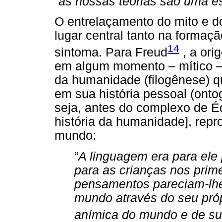
“
as nossas teorias são uma es
O entrelaçamento do mito e 
lugar central tanto na formaç
14
sintoma. Para Freud
, a ori
em algum momento – mítico –
da humanidade (filogênese) q
em sua história pessoal (onto
seja, antes do complexo de É
história da humanidade], repr
mundo:
“
A linguagem era para ele
para as crianças nos prim
pensamentos pareciam-lhe
mundo através do seu pró
anímica do mundo e de su