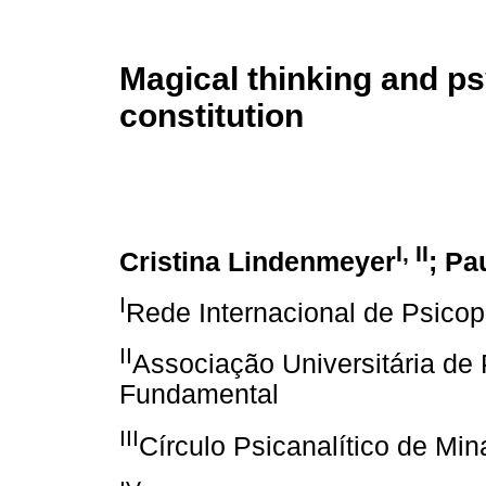
Magical thinking and p
constitution
I, II
Cristina Lindenmeyer
; Pa
I
Rede Internacional de Psicopa
II
Associação Universitária de
Fundamental
III
Círculo Psicanalítico de Min