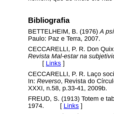
Bibliografia
BETTELHEIM, B. (1976)
A ps
Paulo: Paz e Terra, 2007.
CECCARELLI, P. R. Don Quixot
Revista Mal-estar na subjetiv
[
Links
]
CECCARELLI, P. R. Laço socia
In:
Reverso
, Revista do Círcu
XXXI, n.58, p.33-41, 2009
FREUD, S. (1913) Totem e ta
1974. [
Links
]