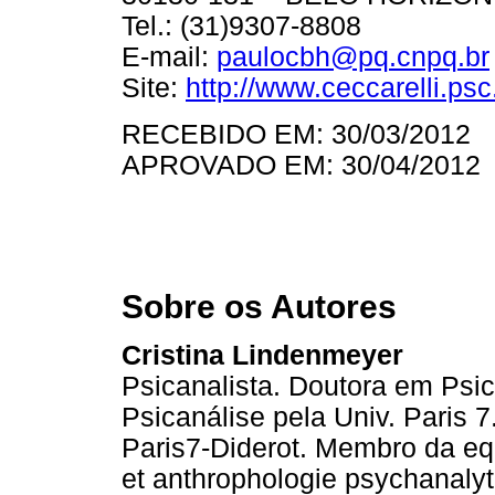
Tel.: (31)9307-8808
E-mail:
paulocbh@pq.cnpq.br
Site:
http://www.ceccarelli.psc.
RECEBIDO EM: 30/03/2012
APROVADO EM: 30/04/2012
Sobre os Autores
Cristina Lindenmeyer
Psicanalista. Doutora em Psi
Psicanálise pela Univ. Paris 7
Paris7-Diderot. Membro da eq
et anthrophologie psychanal