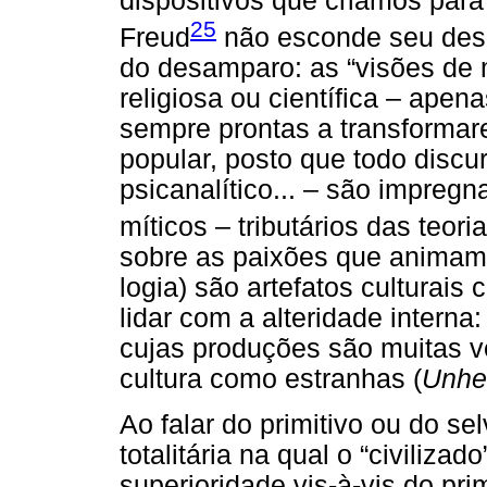
dispositivos que criamos par
25
Freud
não esconde seu desa
do desamparo: as “visões de 
religiosa ou científica – ape
sempre prontas a transforma
popular, posto que todo discurs
psicanalítico... – são impregn
míticos – tributários das teori
sobre as paixões que animam 
logia) são artefatos culturais
lidar com a alteridade interna
cujas produções são muitas ve
cultura como estranhas (
Unhe
Ao falar do primitivo ou do 
totalitária na qual o “civiliza
superioridade vis-à-vis do prim