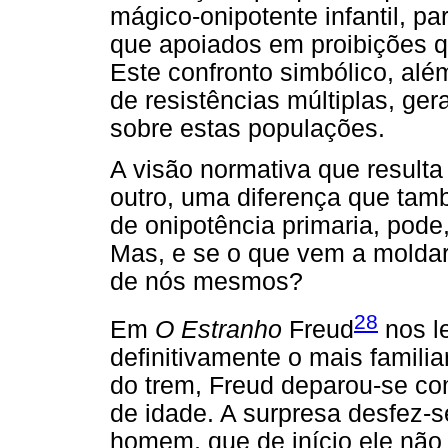
mágico-onipotente infantil, p
que apoiados em proibições q
Este confronto simbólico, alé
de resistências múltiplas, ge
sobre estas populações.
A visão normativa que resulta
outro, uma diferença que tam
de onipotência primaria, pode
Mas, e se o que vem a moldar
de nós mesmos?
28
Em
O Estranho
Freud
nos l
definitivamente o mais famili
do trem, Freud deparou-se c
de idade. A surpresa desfez-
homem, que de início ele não