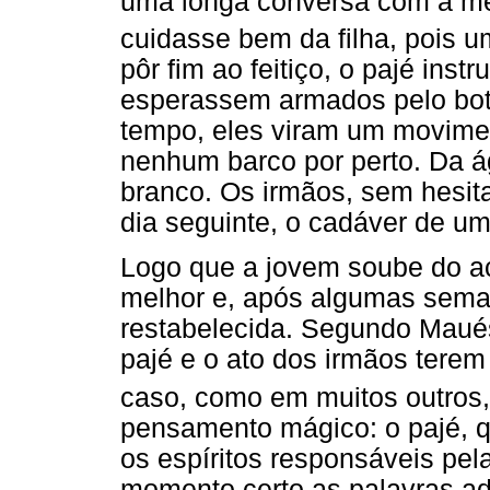
uma longa conversa com a me
cuidasse bem da filha, pois u
pôr fim ao feitiço, o pajé ins
esperassem armados pelo bot
tempo, eles viram um movime
nenhum barco por perto. Da á
branco. Os irmãos, sem hesita
dia seguinte, o cadáver de um
Logo que a jovem soube do ac
melhor e, após algumas sema
restabelecida. Segundo Maués
pajé e o ato dos irmãos terem
caso, como em muitos outros,
pensamento mágico: o pajé, 
os espíritos responsáveis pel
momento certo as palavras a