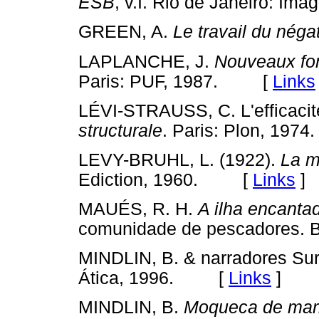
ESB
, v.I. Rio de Janeiro: 
GREEN, A.
Le travail du négat
LAPLANCHE, J.
Nouveaux fo
Paris: PUF, 1987. [
Links
LÉVI-STRAUSS, C. L'efficacit
structurale
. Paris: Plon, 1
LEVY-BRUHL, L. (1922).
La m
Ediction, 1960. [
Links
]
MAUÉS, R. H.
A ilha encanta
comunidade de pescadores.
MINDLIN, B. & narradores Sur
Ática, 1996. [
Links
]
MINDLIN, B.
Moqueca de mari