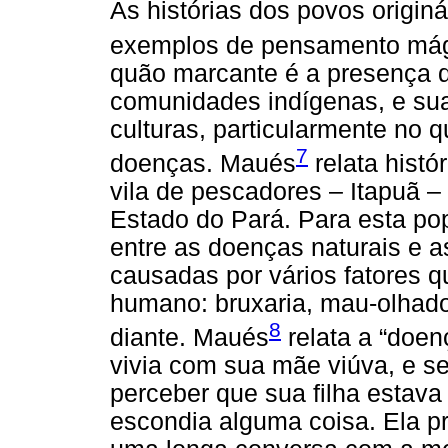
As histórias dos povos origin
exemplos de pensamento má
quão marcante é a presença
comunidades indígenas, e sua
culturas, particularmente no q
7
doenças. Maués
relata hist
vila de pescadores – Itapuã –
Estado do Pará. Para esta po
entre as doenças naturais e a
causadas por vários fatores
humano: bruxaria, mau-olhado,
8
diante. Maués
relata a “doe
vivia com sua mãe viúva, e s
perceber que sua filha estava
escondia alguma coisa. Ela pr