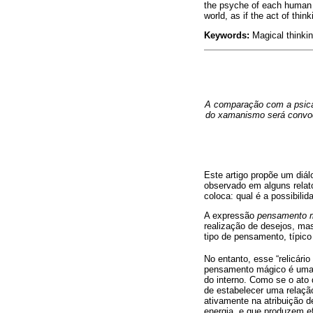
the psyche of each human b
world, as if the act of thin
Keywords:
Magical thinki
A comparação com a psican
do xamanismo será convoc
Este artigo propõe um diá
observado em alguns relat
coloca: qual é a possibil
A expressão
pensamento 
realização de desejos, ma
tipo de pensamento, típico 
No entanto, esse “relicário
pensamento mágico é uma t
do interno. Como se o ato 
de estabelecer uma relação
ativamente na atribuição 
energia, e que produzem ef