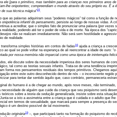
ra ele [para o primitivo, mas também para as crianças nos primeiros anos de
am-lhe onipotentes; compreendiam o mundo através do seu próprio eu. É a
15
 de sua técnica mágica
”
.
o que as palavras adquiriram seus “poderes mágicos” tal como a função de 
de
onipotência infantil do pensamento
, persiste ao longo de nossas vidas. A cr
ontinua a acreditar, que o simples fato de pronunciar uma palavra (por vezes 
 realidade, podendo até ter o poder de vida e de morte. Na época dos “caprich
desejos não se realizam imediatamente. Não será sem hostilidade e agressivi
io de realidade.
16
ransforma simples histórias em contos de fadas
ajuda a criança a cresce
co ao qual se pode voltar na esperança de ali reencontrar a idade de ouro: “
o
ntada por nossa memória não imparcial como uma época de ininterrupta felic
tados, ele discute sobre da necessidade imperiosa dos seres humanos de con
co, tal como as teorias sexuais infantis. Trata-se de uma tendência irrepri
iam forma nos pensamentos residuais dos tempos primitivos. Chegamos aqui,
ligação entre este outro desconhecido dentro de nós – o inconsciente regido 
icizar para tentar dar sentido àquilo que, caso contrário, permaneceria estran
riginal do humano é a de chegar ao mundo, após nove meses, não terminado,
r da necessidade de alguém que cuide da criança que seu psiquismo será des
 teóricos sobre a
teoria da sedução generalizada
, insiste sobre esta situaçã
Junta-se a isto a assimetria entre a criança que é cuidada e o adulto que lhe
ncial em termos de sexualidade, que marcará para sempre a presença do s
gico é um destino possível de tal movimento.
19
edução originária
–, que participará tanto na formação do psiquismo do re