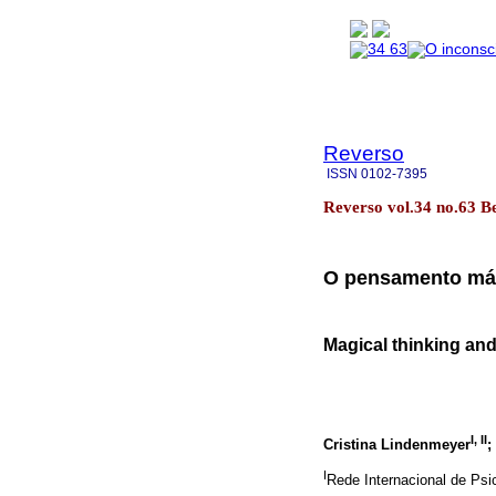
Reverso
ISSN
0102-7395
Reverso vol.34 no.63 B
O pensamento mág
Magical thinking and
I, II
Cristina Lindenmeyer
;
I
Rede Internacional de Psic