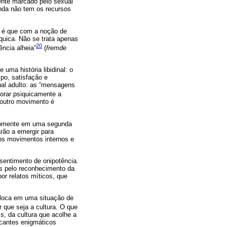
iente marcado pelo sexual
ainda não tem os recursos
e é que com a noção de
íquica. Não se trata apenas
20
ncia alheia”
(
fremde
uma história libidinal: o
po, satisfação e
ual adulto: as “mensagens
orar psiquicamente a
 outro movimento é
Somente em uma segunda
rão a emergir para
aos movimentos internos e
sentimento de onipotência.
das pelo reconhecimento da
por relatos míticos, que
coloca em uma situação de
r que seja a cultura. O que
is, da cultura que acolhe a
icantes enigmáticos