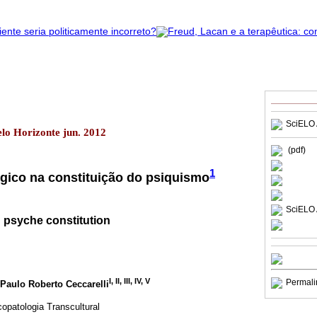
SciELO 
elo Horizonte jun. 2012
(pdf)
1
ico na constituição do psiquismo
SciELO 
 psyche constitution
I, II, III, IV, V
Permali
 Paulo Roberto Ceccarelli
opatologia Transcultural