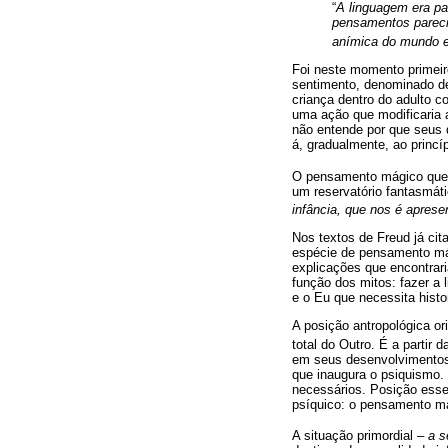
“
A linguagem era pa
pensamentos pareci
anímica do mundo e
Foi neste momento primeir
sentimento, denominado 
criança dentro do adulto c
uma ação que modificaria a
não entende por que seus 
á, gradualmente, ao princíp
O pensamento mágico que t
um reservatório fantasmáti
infância, que nos é aprese
Nos textos de Freud já ci
espécie de pensamento mági
explicações que encontrar
função dos mitos: fazer a 
e o Eu que necessita histor
A posição antropológica o
total do Outro. É a parti
em seus desenvolvimentos
que inaugura o psiquismo. 
necessários. Posição esse
psíquico: o pensamento má
A situação primordial –
a s