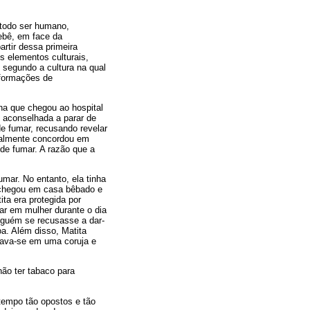
a todo ser humano,
bebê, em face da
artir dessa primeira
s elementos culturais,
s segundo a cultura na qual
s formações de
na que chegou ao hospital
 aconselhada a parar de
e fumar, recusando revelar
inalmente concordou em
 de fumar. A razão que a
umar. No entanto, ela tinha
o chegou em casa bêbado e
ta era protegida por
ar em mulher durante o dia
alguém se recusasse a dar-
oa. Além disso, Matita
rmava-se em uma coruja e
não ter tabaco para
tempo tão opostos e tão