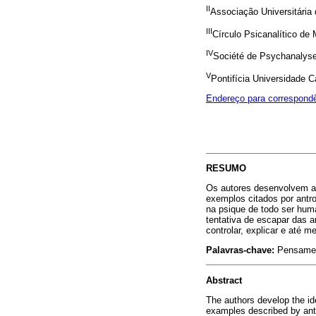
II
Associação Universitária
III
Círculo Psicanalítico de
IV
Société de Psychanalys
V
Pontifícia Universidade C
Endereço para correspond
RESUMO
Os autores desenvolvem a 
exemplos citados por antro
na psique de todo ser hum
tentativa de escapar das 
controlar, explicar e até 
Palavras-chave:
Pensament
Abstract
The authors develop the id
examples described by anthro