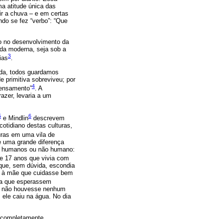
a atitude única das
r a chuva – e em certas
ndo se fez “verbo”: “Que
o no desenvolvimento da
ida moderna, seja sob a
3
ias
.
dida, todos guardamos
e primitiva sobreviveu; por
4
pensamento”
. A
azer, levaria a um
5
6
e Mindlin
descrevem
otidiano destas culturas,
uras em uma vila de
e uma grande diferença
ser humanos ou não humano:
e 17 anos que vivia com
 que, sem dúvida, escondia
se à mãe que cuidasse bem
ina que esperassem
ra não houvesse nenhum
 ele caiu na água. No dia
a completamente