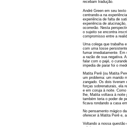
recebam tradução.
André Green em seu texto 
centrando-a na experiência
experiência de falta de sa
experiência de alucinação,
ocorrerão. Nesta perspecti
o sujeito se encontra inscr
compromisso entre a realid
Uma colega que trabalha e
com uma tosse persistent
fumar imediatamente. Em u
a razão de sua negativa. A
falar com o pajé, o curand
impedia de parar foi o med
Matita Perê (ou Matita Pere
um problema: um marido mu
zangado. Os dois tiveram 
forças sobrenaturais, ela 
e em coruja à noite. Como 
lhe, Matita voltava à noite
também teria o poder de p
ficava rondando a casa em
No pensamento mágico da mu
oferecer à Matita Perê e, 
Voltando a nossa questão 