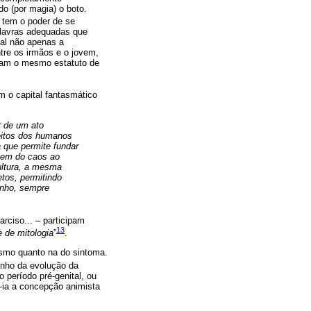
o (por magia) o boto.
 tem o poder de se
alavras adequadas que
ual não apenas a
ntre os irmãos e o jovem,
eram o mesmo estatuto de
 o capital fantasmático
r de um ato
reitos dos humanos
 que permite fundar
gem do caos ao
ultura, a mesma
etos, permitindo
minho, sempre
rciso... – participam
13
 de mitologia
”
.
ismo quanto na do sintoma.
nho da evolução da
 período pré-genital, ou
e-ia a concepção animista