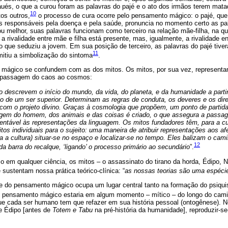
ués, o que a curou foram as palavras do pajé e o ato dos irmãos terem matad
10
os outros,
o processo de cura ocorre pelo pensamento mágico: o pajé, que
s responsáveis pela doença e pela saúde, pronuncia no momento certo as p
u melhor, suas palavras funcionam como terceiro na relação mãe-filha, na q
a rivalidade entre mãe e filha está presente, mas, igualmente, a rivalidade e
to que seduziu a jovem. Em sua posição de terceiro, as palavras do pajé tiv
11
mitiu a simbolização do sintoma
.
mágico se confundem com as dos mitos. Os mitos, por sua vez, representam
a passagem do caos ao cosmos:
o descrevem o início do mundo, da vida, do planeta, e da humanidade a parti
ão de um ser superior. Determinam as regras de conduta, os deveres e os di
 com o projeto divino. Graças à cosmologia que propõem, um ponto de partida
rigem do homem, dos animais e das coisas é criado, o que assegura a passa
entável às representações da linguagem. Os mitos fundadores têm, para a c
tos individuais para o sujeito: uma maneira de atribuir representações aos af
ara a cultura) situar-se no espaço e localizar-se no tempo. Eles balizam o ca
12
da barra do recalque, ‘ligando’ o processo primário ao secundário
”.
 em qualquer ciência, os mitos – o assassinato do tirano da horda, Édipo, Na
 sustentam nossa prática teórico-clínica: “
as nossas teorias são uma espécie
e do pensamento mágico ocupa um lugar central tanto na formação do psiqu
o pensamento mágico estaria em algum momento – mítico – do longo do cami
e cada ser humano tem que refazer em sua história pessoal (ontogênese). No
e Édipo [antes de
Totem e Tabu
na pré-história da humanidade], reproduzir-s