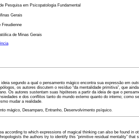
 de Pesquisa em Psicopatologia Fundamental
 Minas Gerais
e Freudienne
atólica de Minas Gerais
ência
ideia segundo a qual o pensamento mágico encontra sua expressão em outras
pólogos, os autores discutem o resíduo “da mentalidade primitiva”, que ainda
ano. Os autores sustentam suas hipóteses a partir da ideia de que o pensa
ansiedades e dos conflitos tanto do mundo externo quanto do interno; como s
mesmo mudar a realidade.
o mágico, Desamparo, Entranho, Desenvolvimento psíquico.
ea according to which expressions of magical thinking can also be found in ot
pologists the authors try to identify this “primitive residual mentality” that sti