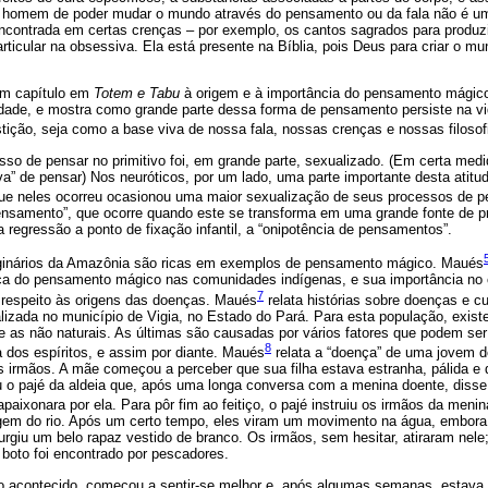
o homem de poder mudar o mundo através do pensamento ou da fala não é um
contrada em certas crenças – por exemplo, os cantos sagrados para produzi
ticular na obsessiva. Ela está presente na Bíblia, pois Deus para criar o mu
um capítulo em
Totem e Tabu
à origem e à importância do pensamento mágic
nidade, e mostra como grande
parte dessa forma de pensamento persiste na v
tição, seja como a base viva de nossa fala, nossas crenças e nossas filosof
sso de pensar no primitivo foi, em grande parte, sexualizado. (Em certa me
iva” de pensar) Nos neuróticos, por um lado, uma parte importante desta atitud
 que neles ocorreu ocasionou uma maior sexualização de seus processos de 
 pensamento”, que ocorre quando este se transforma em uma grande fonte de pr
 a regressão a ponto de fixação infantil, a “onipotência de pensamentos”.
riginários da Amazônia são ricas em exemplos de pensamento mágico. Maués
a do pensamento mágico nas comunidades indígenas, e sua importância no c
7
z respeito às origens das doenças. Maués
relata histórias sobre doenças e c
lizada no município de Vigia, no Estado do Pará. Para esta população, exist
 e as não naturais. As últimas são causadas por vários fatores que podem 
8
a dos espíritos, e assim por diante. Maués
relata a “doença” de uma jovem d
s irmãos. A mãe começou a perceber que sua filha estava estranha, pálida e
u o pajé da aldeia que, após uma longa conversa com a menina doente, dis
paixonara por ela. Para pôr fim ao feitiço, o pajé instruiu os irmãos da men
gem do rio. Após um certo tempo, eles viram um movimento na água, embo
urgiu um belo rapaz vestido de branco. Os irmãos, sem hesitar, atiraram nele;
boto foi encontrado por pescadores.
o acontecido, começou a sentir-se melhor e, após algumas semanas, estav