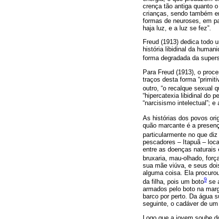
crença tão antiga quanto 
crianças, sendo também en
formas de neuroses, em par
haja luz, e a luz se fez”.
Freud (1913) dedica todo 
história libidinal da huma
forma degradada da supers
Para Freud (1913), o proce
traços desta forma “primit
outro, “o recalque sexual
“hipercatexia libidinal do
“narcisismo intelectual”; e
As histórias dos povos o
quão marcante é a presenç
particularmente no que di
pescadores – Itapuã – loca
entre as doenças naturais
bruxaria, mau-olhado, forç
sua mãe viúva, e seus doi
alguma coisa. Ela procuro
9
da filha, pois um boto
se a
armados pelo boto na mar
barco por perto. Da água s
seguinte, o cadáver de um 
Logo que a jovem soube d