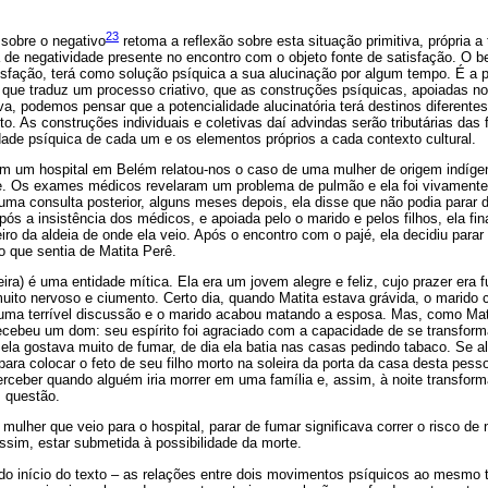
23
sobre o negativo
retoma a reflexão sobre esta situação primitiva, própria 
 de negatividade presente no encontro com o objeto fonte de satisfação. O 
tisfação, terá como solução psíquica a sua alucinação por algum tempo. É a p
 que traduz um processo criativo, que as construções psíquicas, apoiadas no
va, podemos pensar que a potencialidade alucinatória terá destinos diferente
ito. As construções individuais e coletivas daí advindas serão tributárias da
ade psíquica de cada um e os elementos próprios a cada contexto cultural.
m um hospital em Belém relatou-nos o caso de uma mulher de origem indíge
e. Os exames médicos revelaram um problema de pulmão e ela foi vivamente
ma consulta posterior, alguns meses depois, ela disse que não podia parar d
pós a insistência dos médicos, e apoiada pelo o marido e pelos filhos, ela f
eiro da aldeia de onde ela veio. Após o encontro com o pajé, ela decidiu parar
o que sentia de Matita Perê.
ira) é uma entidade mítica. Ela era um jovem alegre e feliz, cujo prazer era f
ito nervoso e ciumento. Certo dia, quando Matita estava grávida, o marid
uma terrível discussão e o marido acabou matando a esposa. Mas, como Mati
recebeu um dom: seu espírito foi agraciado com a capacidade de se transform
ela gostava muito de fumar, de dia ela batia nas casas pedindo tabaco. Se 
 para colocar o feto de seu filho morto na soleira da porta da casa desta pess
erceber quando alguém iria morrer em uma família e, assim, à noite transfo
 questão.
lher que veio para o hospital, parar de fumar significava correr o risco de 
assim, estar submetida à possibilidade da morte.
do início do texto – as relações entre dois movimentos psíquicos ao mesmo 