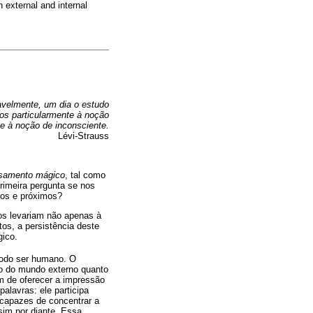
 external and internal
avelmente, um dia o estudo
os particularmente à noção
 e à noção de inconsciente.
Lévi-Strauss
samento mágico
, tal como
rimeira pergunta se nos
tos e próximos?
os levariam não apenas à
os, a persistência deste
gico.
todo ser humano. O
to do mundo externo quanto
ém de oferecer a impressão
alavras: ele participa
 capazes de concentrar a
sim por diante. Essa