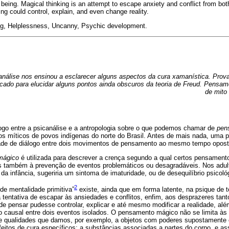
eing. Magical thinking is an attempt to escape anxiety and conflict from both
king could control, explain, and even change reality.
ng, Helplessness, Uncanny, Psychic development.
álise nos ensinou a esclarecer alguns aspectos da cura xamanística. Prov
ado para elucidar alguns pontos ainda obscuros da teoria de Freud. Pensam
de mito
logo entre a psicanálise e a antropologia sobre o que podemos chamar de
pen
os míticos de povos indígenas do norte do Brasil. Antes de mais nada, uma p
idade de diálogo entre dois movimentos de pensamento ao mesmo tempo opos
mágico
é utilizada para descrever a crença segundo a qual certos pensament
s também à prevenção de eventos problemáticos ou desagradáveis. Nos adult
da infância, sugeriria um sintoma de imaturidade, ou de desequilíbrio psicoló
2
 de mentalidade primitiva”
existe, ainda que em forma latente, na psique de 
entativa de escapar às ansiedades e conflitos, enfim, aos desprazeres tan
de pensar pudesse controlar, explicar e até mesmo modificar a realidade, al
 causal entre dois eventos isolados. O pensamento mágico não se limita às p
de qualidades que damos, por exemplo, a objetos com poderes supostamente
eitos de cura específicos; a substâncias associadas a partes do corpo, e as