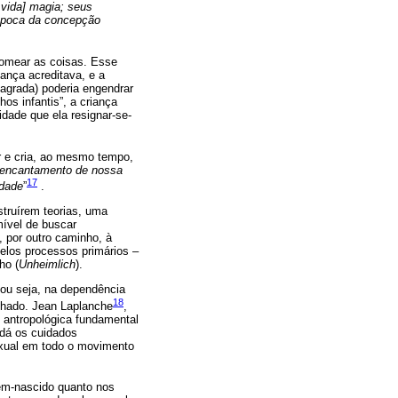
 vida] magia; seus
 época da concepção
nomear as coisas. Esse
iança acreditava, e a
sagrada) poderia engendrar
os infantis”, a criança
dade que ela resignar-se-
r e cria, ao mesmo tempo,
 encantamento de nossa
17
idade
”
.
struírem teorias, uma
mível de buscar
 por outro caminho, à
pelos processos primários –
ho (
Unheimlich
).
 ou seja, na dependência
18
enhado. Jean Laplanche
,
o antropológica fundamental
 dá os cuidados
exual em todo o movimento
cém-nascido quanto nos