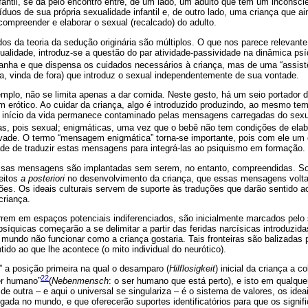
fantil, se dá pelo encontro entre, de um lado, um adulto que tem um inconsc
síduos de sua própria sexualidade infantil e, de outro lado, uma criança que 
compreender e elaborar o sexual (recalcado) do adulto.
s da teoria da sedução originária são múltiplos. O que nos parece relevant
ualidade, introduz-se a questão do par atividade-passividade na dinâmica ps
nha e que dispensa os cuidados necessários à criança, mas de uma “assistê
ra, vinda de fora) que introduz o sexual independentemente de sua vontade.
emplo, não se limita apenas a dar comida. Neste gesto, há um seio portador de 
 erótico. Ao cuidar da criança, algo é introduzido produzindo, ao mesmo tem
o início da vida permanece contaminado pelas mensagens carregadas do sex
as, pois sexual; enigmáticas, uma vez que o bebê não tem condições de elab
 invade. O termo “mensagem enigmática” torna-se importante, pois com ele um
de de traduzir estas mensagens para integrá-las ao psiquismo em formação.
ssas mensagens são implantadas sem serem, no entanto, compreendidas. 
feitos
a posteriori
no desenvolvimento da criança, que essas mensagens volta
ões. Os ideais culturais servem de suporte às traduções que darão sentido 
criança.
rem em espaços potenciais indiferenciados, são inicialmente marcados pelo 
psíquicas começarão a se delimitar a partir das feridas narcísicas introduzi
o mundo não funcionar como a criança gostaria. Tais fronteiras são balizadas 
ido ao que lhe acontece (o mito individual do neurótico).
 a posição primeira na qual o desamparo (
Hilflosigkeit
) inicial da criança a 
22
er humano”
(
Nebenmensch
: o ser humano que está perto), e isto em qualque
 de outra – e aqui o universal se singulariza – é o sistema de valores, os idea
ada no mundo, e que oferecerão suportes identificatórios para que os signif