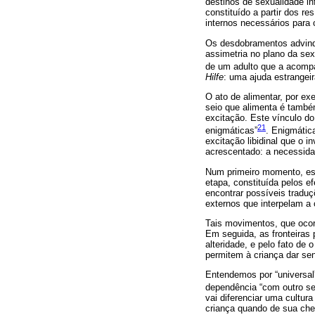
destinos de sexualidade in
constituído a partir dos re
internos necessários para 
Os desdobramentos advindo
assimetria no plano da sex
de um adulto que a acompa
Hilfe
: uma ajuda estrangei
O ato de alimentar, por ex
seio que alimenta é também
excitação. Este vínculo d
21
enigmáticas”
. Enigmátic
excitação libidinal que o
acrescentado: a necessida
Num primeiro momento, e
etapa, constituída pelos e
encontrar possíveis traduç
externos que interpelam a 
Tais movimentos, que ocor
Em seguida, as fronteiras 
alteridade, e pelo fato de 
permitem à criança dar sent
Entendemos por “universal”
dependência “com outro s
vai diferenciar uma cultura
criança quando de sua cheg