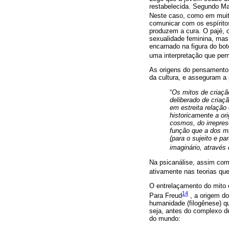
restabelecida. Segundo Ma
Neste caso, como em muit
comunicar com os espírito
produzem a cura. O pajé, o
sexualidade feminina, mas 
encarnado na figura do bo
uma interpretação que per
As origens do pensamento 
da cultura, e asseguram 
“
Os mitos de criaçã
deliberado de criaç
em estreita relação
historicamente a o
cosmos, do irrepres
função que a dos mi
(para o sujeito e p
imaginário, através 
Na psicanálise, assim como
ativamente nas teorias que
O entrelaçamento do mito 
14
Para Freud
, a origem d
humanidade (filogênese) qu
seja, antes do complexo d
do mundo: