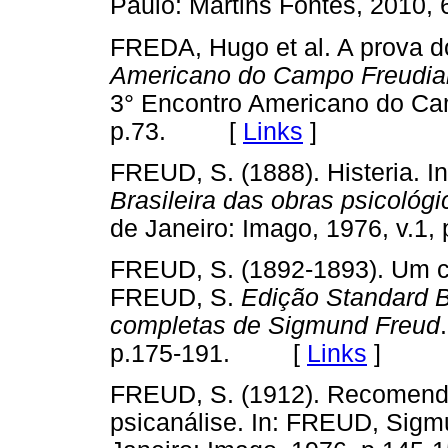
Paulo: Martins Fontes, 201
FREDA, Hugo et al. A prova do
Americano do Campo Freudia
3° Encontro Americano do Cam
p.73. [
Links
]
FREUD, S. (1888). Histeria. 
Brasileira das obras psicoló
de Janeiro: Imago, 1976, v
FREUD, S. (1892-1893). Um ca
FREUD, S.
Edição Standard B
completas de Sigmund Freud
p.175-191. [
Links
]
FREUD, S. (1912). Recomend
psicanálise. In: FREUD, Sig