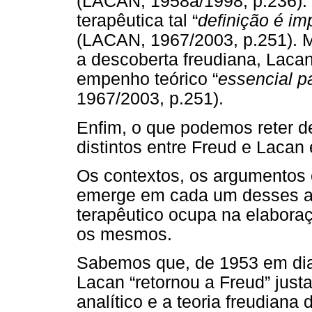
(LACAN, 1958a/1998, p.236). 
terapêutica tal “
definição é im
(LACAN, 1967/2003, p.251). M
a descoberta freudiana, Laca
empenho teórico “
essencial pa
1967/2003, p.251).
Enfim, o que podemos reter d
distintos entre Freud e Lacan
Os contextos, os argumentos
emerge em cada um desses au
terapêutico ocupa na elabor
os mesmos.
Sabemos que, de 1953 em dian
Lacan “retornou a Freud” just
analítico e a teoria freudiana