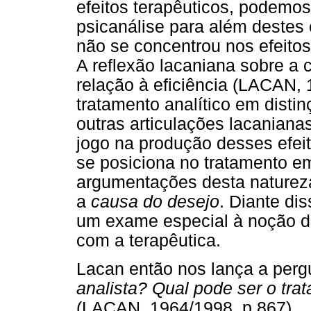
efeitos terapêuticos, podemos
psicanálise para além destes 
não se concentrou nos efeito
A reflexão lacaniana sobre a
relação à eficiência (LACAN, 
tratamento analítico em distin
outras articulações lacaniana
jogo na produção desses efeit
se posiciona no tratamento em
argumentações desta natureza
a
causa do desejo
. Diante di
um exame especial à noção 
com a terapêutica.
Lacan então nos lança a pergu
analista? Qual pode ser o tra
(LACAN, 1964/1998, p.867).