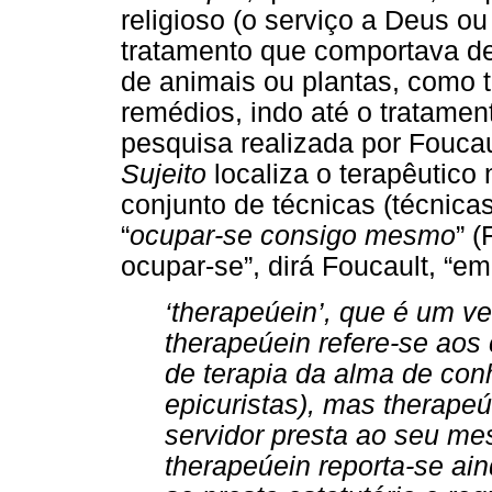
religioso (o serviço a Deus o
tratamento que comportava de
de animais ou plantas, como 
remédios, indo até o tratame
pesquisa realizada por Fouca
Sujeito
localiza o terapêutico
conjunto de técnicas (técnicas 
“
ocupar-se consigo mesmo
” 
ocupar-se”, dirá Foucault, “e
‘therapeúein’, que é um ve
therapeúein refere-se ao
de terapia da alma de con
epicuristas), mas therape
servidor presta ao seu me
therapeúein reporta-se ain