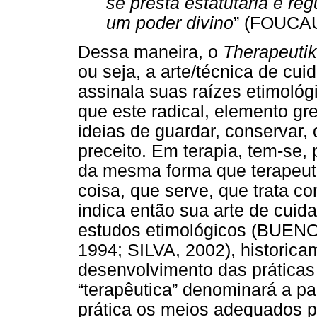
se presta estatutária e r
um poder divino
” (FOUCAU
Dessa maneira, o
Therapeuti
ou seja, a arte/técnica de cu
assinala suas raízes etimológi
que este radical, elemento gr
ideias de guardar, conservar, 
preceito. Em terapia, tem-se, 
da mesma forma que terapeut
coisa, que serve, que trata co
indica então sua arte de cuida
estudos etimológicos (BUE
1994; SILVA, 2002), historica
desenvolvimento das práticas
“terapêutica” denominará a p
prática os meios adequados pa