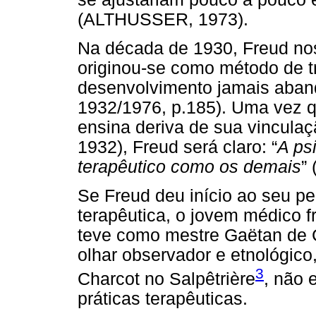
(ALTHUSSER, 1973).
Na década de 1930, Freud nos
originou-se como método de t
desenvolvimento jamais aban
1932/1976, p.185). Uma vez q
ensina deriva de sua vincula
1932), Freud será claro: “
A ps
terapêutico como os demais
”
Se Freud deu início ao seu p
terapêutica, o jovem médico f
teve como mestre Gaëtan de 
olhar observador e etnológico
3
Charcot no Salpêtrière
, não 
práticas terapêuticas.