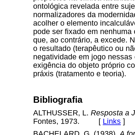
ontológica revelada entre sujei
normalizadores da modernidad
acolher o elemento incalculáv
pode ser fixado em nenhuma c
que, ao contrário, a excede. 
o resultado (terapêutico ou nã
negatividade em jogo nessas 
exigência do objeto próprio c
práxis (tratamento e teoria).
Bibliografia
ALTHUSSER, L.
Resposta a 
Fontes, 1973. [
Links
]
BACHELARD, G. (1938).
A fo