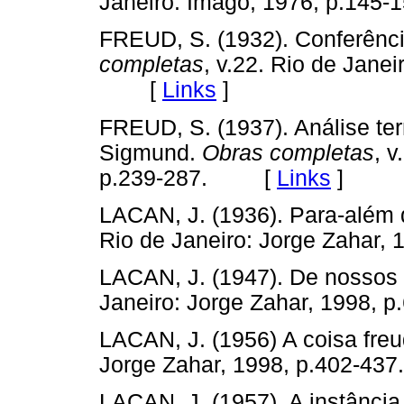
Janeiro: Imago, 1976, p.1
FREUD, S. (1932). Conferênc
completas
, v.22. Rio de Jane
[
Links
]
FREUD, S. (1937). Análise ter
Sigmund.
Obras completas
, 
p.239-287. [
Links
]
LACAN, J. (1936). Para-além d
Rio de Janeiro: Jorge Zaha
LACAN, J. (1947). De nossos 
Janeiro: Jorge Zahar, 1998
LACAN, J. (1956) A coisa freu
Jorge Zahar, 1998, p.402-
LACAN, J. (1957). A instância