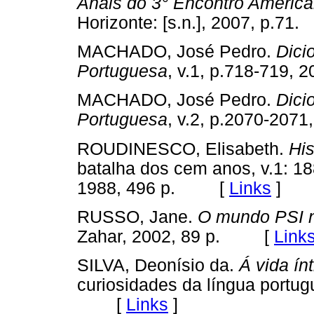
Anais do 3° Encontro Americ
Horizonte: [s.n.], 2007, p.
MACHADO, José Pedro.
Dici
Portuguesa
, v.1, p.718-71
MACHADO, José Pedro.
Dici
Portuguesa
, v.2, p.2070-2
ROUDINESCO, Elisabeth.
His
batalha dos cem anos, v.1: 18
1988, 496 p. [
Links
]
RUSSO, Jane.
O mundo PSI n
Zahar, 2002, 89 p. [
Link
SILVA, Deonísio da.
Á vida ín
curiosidades da língua portug
[
Links
]