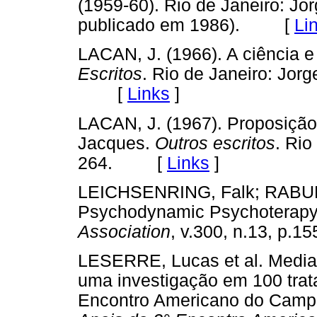
(1959-60). Rio de Janeiro: Jor
publicado em 1986). [
Li
LACAN, J. (1966). A ciência 
Escritos
. Rio de Janeiro: Jor
[
Links
]
LACAN, J. (1967). Proposição
Jacques.
Outros escritos
. Rio
264. [
Links
]
LEICHSENRING, Falk; RABUNG,
Psychodynamic Psychoterap
Association
, v.300, n.13, p
LESERRE, Lucas et al. Mediaç
uma investigação em 100 trata
Encontro Americano do Campo 