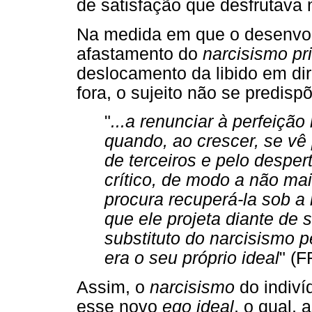
de satisfação que desfrutava n
Na medida em que o desenvol
afastamento do
narcisismo pr
deslocamento da libido em di
fora, o sujeito não se predisp
"
...a renunciar à perfeição
quando, ao crescer, se v
de terceiros e pelo desper
crítico, de modo a não mai
procura recuperá-la sob a
que ele projeta diante de 
substituto do narcisismo p
era o seu próprio ideal
" (F
Assim, o
narcisismo
do indiví
esse novo
ego ideal
, o qual, 