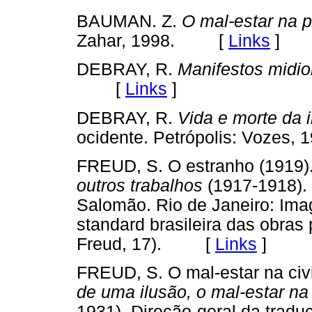
BAUMAN. Z.
O mal-estar na 
Zahar, 1998. [
Links
]
DEBRAY, R.
Manifestos midio
[
Links
]
DEBRAY, R.
Vida e morte da
ocidente. Petrópolis: Voze
FREUD, S. O estranho (1919).
outros trabalhos
(1917-1918). 
Salomão. Rio de Janeiro: Ima
standard brasileira das obra
Freud, 17). [
Links
]
FREUD, S. O mal-estar na civi
de uma ilusão, o mal-estar na 
1931). Direção-geral da trad