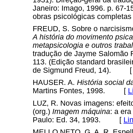
Janeiro: Imago, 1996. p. 67-15
obras psicológicas complet
FREUD, S. Sobre o narcisismo
A história do movimento psican
metapsicologia e outros traba
tradução de Jayme Salomão Ri
113. (Edição standard brasile
de Sigmund Freud, 14). 
HAUSER. A.
História social da
Martins Fontes, 1998. [
L
LUZ, R. Novas imagens: efeit
(org.)
Imagem máquina
: a era
Paulo: Ed. 34, 1993. [
Li
MELLO NETO, G. A. R. Espelh