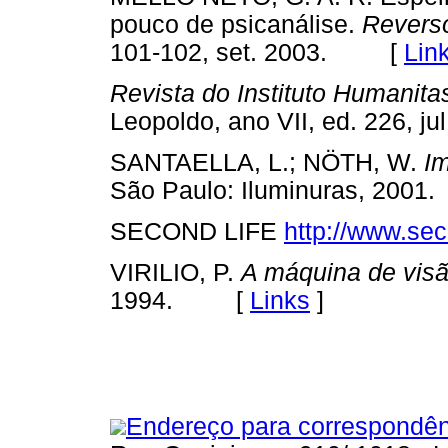
pouco de psicanálise.
Revers
101-102, set. 2003. [
Lin
Revista do Instituto Humanita
Leopoldo, ano VII, ed. 226,
SANTAELLA, L.; NÖTH, W.
I
São Paulo: Iluminuras, 20
SECOND LIFE
http://www.sec
VIRILIO, P.
A máquina de vis
1994. [
Links
]
Endereço para correspondên