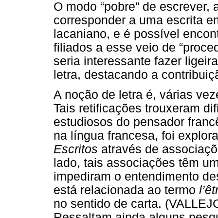
O modo “pobre” de escrever, 
corresponder a uma escrita em
lacaniano, e é possível enco
filiados a esse veio de “proc
seria interessante fazer lige
letra, destacando a contribui
A noção de letra é, várias vez
Tais retificações trouxeram di
estudiosos do pensador francês
na língua francesa, foi explo
Escritos
através de associaçõ
lado, tais associações têm um e
impediram o entendimento de
está relacionada ao termo
l’êt
no sentido de carta. (VALLE
Ressaltam ainda alguns pesqu