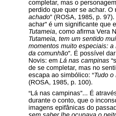
completar, mas o personagem 
perdido que quer se achar. O n
achado
” (ROSA, 1985, p. 97).
achar” é um significante que 
Tutameia
, como afirma Vera No
Tutameia, tem um sentido mui
momentos muito especiais: a 
da comunhão
”. É possível dar
Novis: em
Lá nas campinas
“s
de se completar, mas no senti
escapa ao simbólico: “
Tudo o 
(ROSA, 1985, p. 100).
“Lá nas campinas”... É através
durante o conto, que o incons
imagens epifânicas do passad
sem saber lhe ocupava o peito