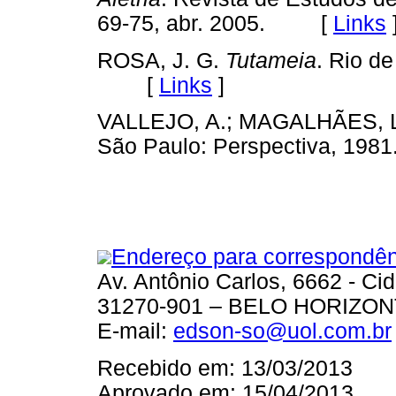
69-75, abr. 2005. [
Links
ROSA, J. G.
Tutameia
. Rio de
[
Links
]
VALLEJO, A.; MAGALHÃES, L
São Paulo: Perspectiva, 1
Endereço para correspondên
Av. Antônio Carlos, 6662 - Ci
31270-901 – BELO HORIZO
E-mail:
edson-so@uol.com.br
Recebido em: 13/03/2013
Aprovado em: 15/04/2013