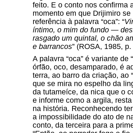
feito. E o conto nos confirma
momento em que Drijimiro se l
referência à palavra “oca”: “
Vi
íntimo, o mim do fundo — des
rasgado um quintal, o chão a
e barrancos
” (ROSA, 1985, p. 
A palavra “oca” é variante de “o
órfão, oco, desamparado, é aq
terra, ao barro da criação, ao
que se mira no espelho da l
da tutameíce, da nica que o c
e informe como a argila, rest
na história. Reconhecendo ter 
a impossibilidade do ato de n
conto, da terceira para a pri