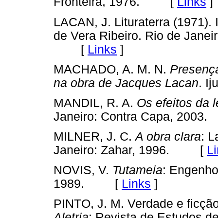
Fronteira, 1976. [
Links
]
LACAN, J. Lituraterra (1971).
de Vera Ribeiro. Rio de Janeir
[
Links
]
MACHADO, A. M. N.
Presença
na obra de Jacques Lacan
. I
MANDIL, R. A.
Os efeitos da l
Janeiro: Contra Capa, 20
MILNER, J. C.
A obra clara
: L
Janeiro: Zahar, 1996. [
L
NOVIS, V.
Tutameia
: Engenho
1989. [
Links
]
PINTO, J. M. Verdade e ficção
Aletria
: Revista de Estudos de 