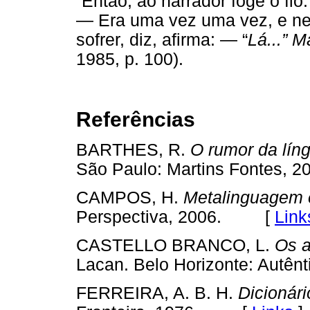
“Então, ao narrador foge o fio
— Era uma vez uma vez, e n
sofrer, diz, afirma: — “
Lá...” 
1985, p. 100).
Referências
BARTHES, R.
O rumor da lín
São Paulo: Martins Fontes
CAMPOS, H.
Metalinguagem 
Perspectiva, 2006. [
Link
CASTELLO BRANCO, L.
Os a
Lacan. Belo Horizonte: Aut
FERREIRA, A. B. H.
Dicionári