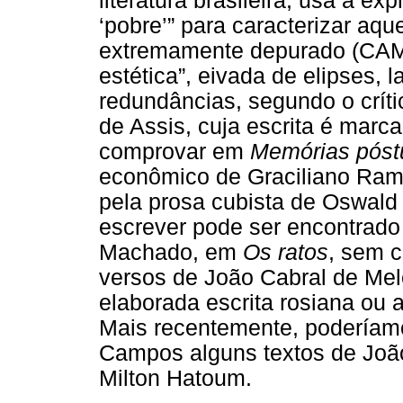
literatura brasileira, usa a e
‘pobre’” para caracterizar a
extremamente depurado (CAM
estética”, eivada de elipses,
redundâncias, segundo o crít
de Assis, cuja escrita é mar
comprovar em
Memórias póst
econômico de Graciliano Ram
pela prosa cubista de Oswald
escrever pode ser encontrad
Machado, em
Os ratos
, sem 
versos de João Cabral de Mel
elaborada escrita rosiana ou a
Mais recentemente, poderíamo
Campos alguns textos de João
Milton Hatoum.