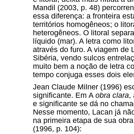
Mandil (2003, p. 48) percorre
essa diferença: a fronteira e
territórios homogêneos; o lit
heterogêneos. O litoral separ
líquido (mar). A letra como li
através do furo. A viagem de 
Sibéria, vendo sulcos entrel
muito bem a noção de letra co
tempo conjuga esses dois el
Jean Claude Milner (1996) esc
significante. Em A
obra clara
,
e significante se dá no cham
Nesse momento, Lacan já não 
na primeira etapa de sua obra,
(1996, p. 104):