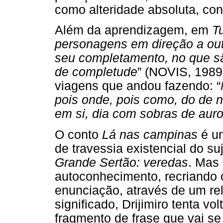
como alteridade absoluta, co
Além da aprendizagem, em
T
personagens em direção a out
seu completamento, no que sã
de completude
” (NOVIS, 1989,
viagens que andou fazendo: “
pois onde, pois como, do de n
em si, dia com sobras de auro
O conto
Lá nas campinas
é um
de travessia existencial do s
Grande Sertão: veredas
. Mas
autoconhecimento, recriando 
enunciação, através de um r
significado, Drijimiro tenta v
fragmento de frase que vai se 