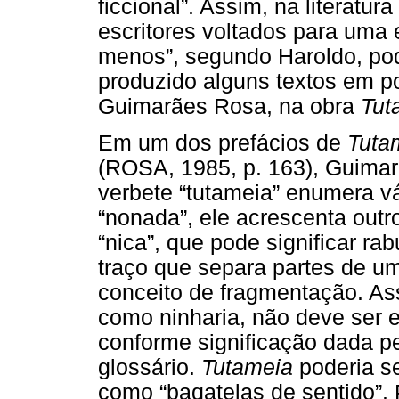
ficcional”. Assim, na literatur
escritores voltados para uma 
menos”, segundo Haroldo, pod
produzido alguns textos em po
Guimarães Rosa, na obra
Tut
Em um dos prefácios de
Tuta
(ROSA, 1985, p. 163), Guimar
verbete “tutameia” enumera vá
“nonada”, ele acrescenta outr
“nica”, que pode significar r
traço que separa partes de um 
conceito de fragmentação. Ass
como ninharia, não deve ser 
conforme significação dada p
glossário.
Tutameia
poderia se
como “bagatelas de sentido”. 