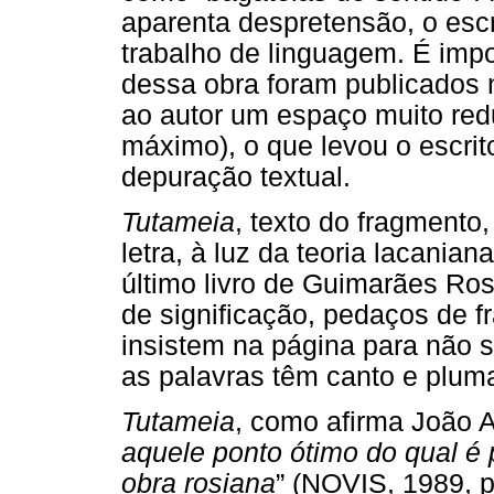
aparenta despretensão, o esc
trabalho de linguagem. É impo
dessa obra foram publicados
ao autor um espaço muito red
máximo), o que levou o escrit
depuração textual.
Tutameia
, texto do fragmento
letra, à luz da teoria lacania
último livro de Guimarães Ro
de significação, pedaços de f
insistem na página para não s
as palavras têm canto e plu
Tutameia
, como afirma João A
aquele ponto ótimo do qual é 
obra rosiana
” (NOVIS, 1989, p