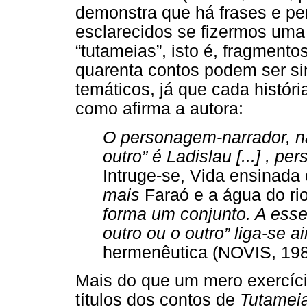
demonstra que há frases e pe
esclarecidos se fizermos uma 
“tutameias”, isto é, fragmento
quarenta contos podem ser si
temáticos, já que cada histór
como afirma a autora:
O personagem-narrador, n
outro” é Ladislau [...] ,
Intruge-se, Vida ensinada
mais
Faraó e a água do ri
forma um conjunto. A esse
outro ou o outro” liga-se a
hermenêutica (NOVIS, 1989
Mais do que um mero exercício
títulos dos contos de
Tutamei