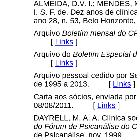
ALMEIDA, D.V. I.; MENDES, 
I. S. F. de. Dez anos de clín
ano 28, n. 53, Belo Horizo
Arquivo
Boletim mensal do 
[
Links
]
Arquivo do
Boletim Especial
[
Links
]
Arquivo pessoal cedido por 
de 1995 a 2013. [
Links
]
Carta aos sócios, enviada po
08/08/2011. [
Links
]
DAYRELL, M. A. A. Clínica soc
do Fórum de Psicanálise do
de Psicanálise, nov. 1999