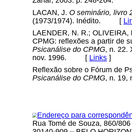
Zahar, 2003. p. 248-264.
LACAN, J.
O seminário, livro
(1973/1974). Inédito. [
Li
LAENDER, N. R.; OLIVEIRA, L. 
CPMG: reflexões a partir de su
Psicanálise do CPMG
, n. 22.
nov. 1996. [
Links
]
Reflexão sobre o Fórum de Ps
Psicanálise do CPMG
, n. 1
Endereço para correspondên
Rua Tomé de Souza, 860/806
30140-909 – BELO HORIZON