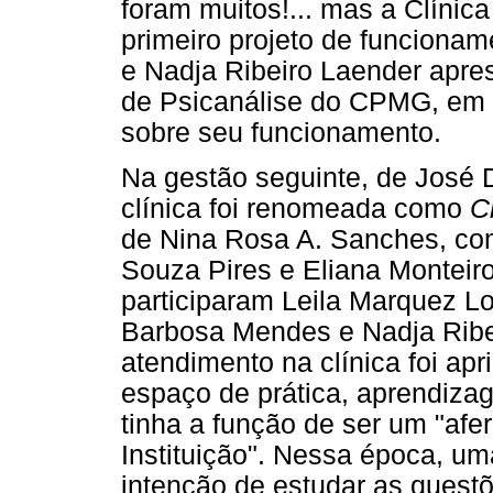
foram muitos!... mas a Clínica
primeiro projeto de funcionam
e Nadja Ribeiro Laender apre
de Psicanálise do CPMG, em 
sobre seu funcionamento.
Na gestão seguinte, de José 
clínica foi renomeada como
C
de Nina Rosa A. Sanches, co
Souza Pires e Eliana Monteir
participaram Leila Marquez L
Barbosa Mendes e Nadja Ribei
atendimento na clínica foi ap
espaço de prática, aprendizag
tinha a função de ser um "afe
Instituição". Nessa época, u
intenção de estudar as quest