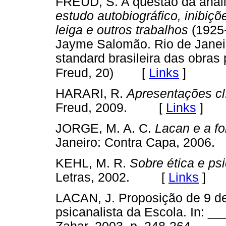
FREUD, S. A questão da análi
estudo autobiográfico, inibiç
leiga e outros trabalhos
(1925-
Jayme Salomão. Rio de Janeir
standard brasileira das obra
[
Links
]
Freud, 20)
HARARI, R.
Apresentações cl
Freud, 2009. [
Links
]
JORGE, M. A. C.
Lacan e a fo
Janeiro: Contra Capa, 20
KEHL, M. R.
Sobre ética e ps
Letras, 2002. [
Links
]
LACAN, J. Proposição de 9 de
psicanalista da Escola. In: _