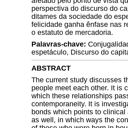
afetado pelo ponto de vista 
perspectiva do discurso do ca
ditames da sociedade do espe
felicidade ganha ênfase nas r
o estatuto de mercadoria.
Palavras-chave:
Conjugalida
espetáculo, Discurso do capita
ABSTRACT
The current study discusses t
people meet each other. It is 
which these relationships pass
contemporaneity. It is investig
bonds which points to clinical
as well, in which ways the con
of those who were born in bou