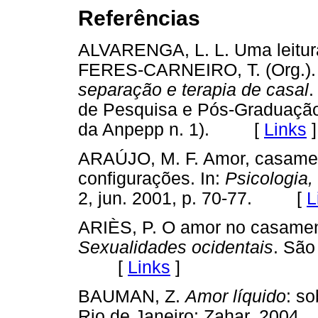
Referências
ALVARENGA, L. L. Uma leitura 
FERES-CARNEIRO, T. (Org.)
separação e terapia de casal
.
de Pesquisa e Pós-Graduação
da Anpepp n. 1). [
Links
]
ARAÚJO, M. F. Amor, casamen
configurações. In:
Psicologia,
2, jun. 2001, p. 70-77. [
L
ARIÈS, P. O amor no casamento
Sexualidades ocidentais
. São
[
Links
]
BAUMAN, Z.
Amor líquido
: s
Rio de Janeiro: Zahar, 20