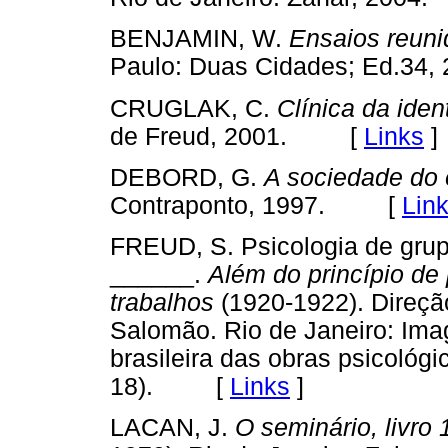
BENJAMIN, W.
Ensaios reuni
Paulo: Duas Cidades; Ed.3
CRUGLAK, C.
Clínica da iden
de Freud, 2001. [
Links
]
DEBORD, G.
A sociedade do 
Contraponto, 1997. [
Lin
FREUD, S. Psicologia de grupo
______.
Além do princípio de 
trabalhos
(1920-1922). Direçã
Salomão. Rio de Janeiro: Imag
brasileira das obras psicoló
18). [
Links
]
LACAN, J.
O seminário, livro