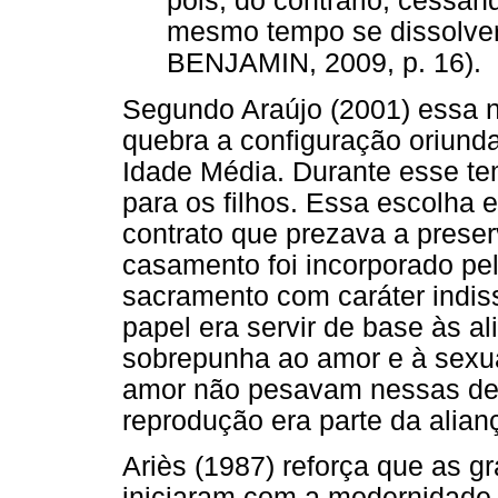
pois, do contrário, cessa
mesmo tempo se dissolver
BENJAMIN, 2009, p. 16).
Segundo Araújo (2001) essa 
quebra a configuração oriund
Idade Média. Durante esse t
para os filhos. Essa escolha 
contrato que prezava a preser
casamento foi incorporado pel
sacramento com caráter indis
papel era servir de base às a
sobrepunha ao amor e à sexua
amor não pesavam nessas dec
reprodução era parte da alian
Ariès (1987) reforça que as
iniciaram com a modernidade.