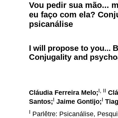
Vou pedir sua mão... 
eu faço com ela? Conj
psicanálise
I will propose to you...
Conjugality and psycho
I, II
Cláudia Ferreira Melo;
Clá
I
I
Santos;
Jaime Gontijo;
Tia
I
Parlêtre: Psicanálise, Pesqu