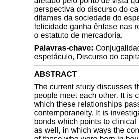
afetado pelo ponto de vista 
perspectiva do discurso do ca
ditames da sociedade do espe
felicidade ganha ênfase nas r
o estatuto de mercadoria.
Palavras-chave:
Conjugalida
espetáculo, Discurso do capita
ABSTRACT
The current study discusses t
people meet each other. It is 
which these relationships pass
contemporaneity. It is investig
bonds which points to clinical
as well, in which ways the con
of those who were born in bou