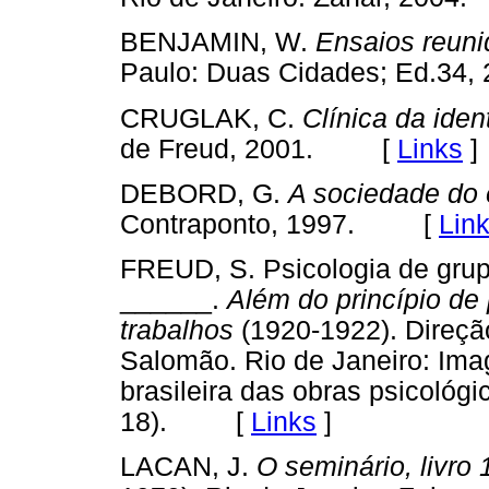
BENJAMIN, W.
Ensaios reuni
Paulo: Duas Cidades; Ed.3
CRUGLAK, C.
Clínica da iden
de Freud, 2001. [
Links
]
DEBORD, G.
A sociedade do 
Contraponto, 1997. [
Lin
FREUD, S. Psicologia de grupo
______.
Além do princípio de 
trabalhos
(1920-1922). Direçã
Salomão. Rio de Janeiro: Imag
brasileira das obras psicoló
18). [
Links
]
LACAN, J.
O seminário, livro