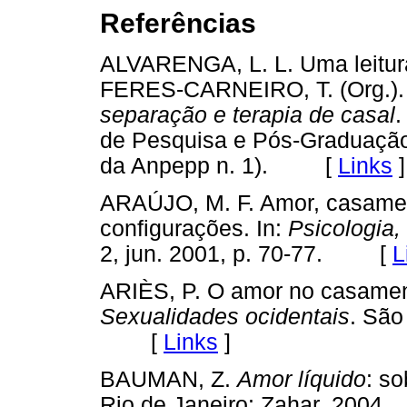
Referências
ALVARENGA, L. L. Uma leitura 
FERES-CARNEIRO, T. (Org.)
separação e terapia de casal
.
de Pesquisa e Pós-Graduação
da Anpepp n. 1). [
Links
]
ARAÚJO, M. F. Amor, casamen
configurações. In:
Psicologia,
2, jun. 2001, p. 70-77. [
L
ARIÈS, P. O amor no casamento
Sexualidades ocidentais
. São
[
Links
]
BAUMAN, Z.
Amor líquido
: s
Rio de Janeiro: Zahar, 20