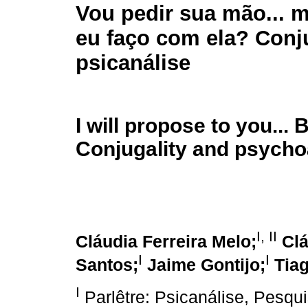
Vou pedir sua mão... 
eu faço com ela? Conj
psicanálise
I will propose to you...
Conjugality and psycho
I, II
Cláudia Ferreira Melo;
Clá
I
I
Santos;
Jaime Gontijo;
Tia
I
Parlêtre: Psicanálise, Pesqu