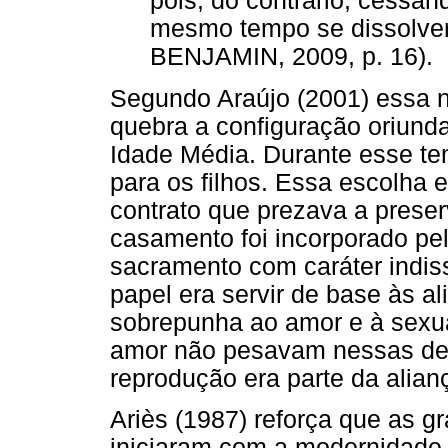
pois, do contrário, cessa
mesmo tempo se dissolver
BENJAMIN, 2009, p. 16).
Segundo Araújo (2001) essa 
quebra a configuração oriund
Idade Média. Durante esse t
para os filhos. Essa escolha 
contrato que prezava a preser
casamento foi incorporado pel
sacramento com caráter indis
papel era servir de base às a
sobrepunha ao amor e à sexua
amor não pesavam nessas dec
reprodução era parte da alian
Ariès (1987) reforça que as
iniciaram com a modernidade.