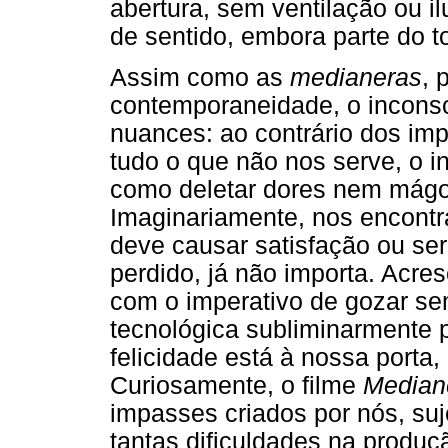
abertura, sem ventilação ou i
de sentido, embora parte do t
Assim como as
medianeras
, 
contemporaneidade, o inconsc
nuances: ao contrário dos im
tudo o que não nos serve, o 
como deletar dores nem mágo
Imaginariamente, nos encont
deve causar satisfação ou ser
perdido, já não importa. Acre
com o imperativo de gozar se
tecnológica subliminarmente 
felicidade está à nossa porta
Curiosamente, o filme
Median
impasses criados por nós, su
tantas dificuldades na produ