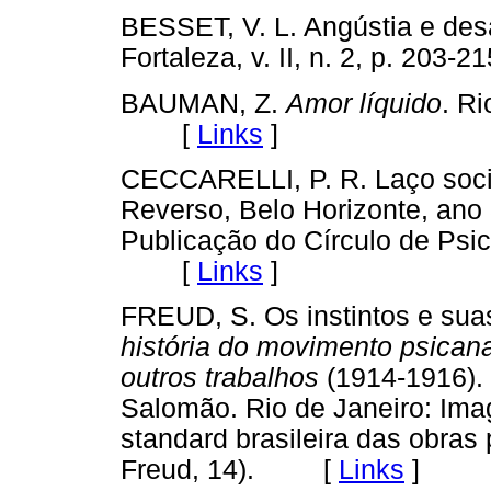
BESSET, V. L. Angústia e de
Fortaleza, v. II, n. 2, p. 20
BAUMAN, Z.
Amor líquido
. Ri
[
Links
]
CECCARELLI, P. R. Laço socia
Reverso, Belo Horizonte, ano 3
Publicação do Círculo de Psic
[
Links
]
FREUD, S. Os instintos e suas
história do movimento psicanal
outros trabalhos
(1914-1916). 
Salomão. Rio de Janeiro: Ima
standard brasileira das obra
Freud, 14). [
Links
]