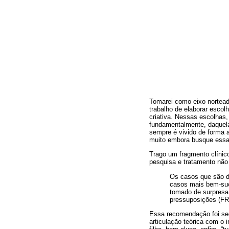
Tomarei como eixo norteado
trabalho de elaborar escol
criativa. Nessas escolhas,
fundamentalmente, daquelas
sempre é vivido de forma a
muito embora busque essa 
Trago um fragmento clínic
pesquisa e tratamento não 
Os casos que são de
casos mais bem-suc
tomado de surpresa 
pressuposições (FR
Essa recomendação foi seg
articulação teórica com o