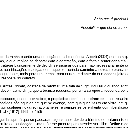
Acho que é preciso 
Possibilitar que ela se torn
r da minha escrita uma definição de adolescência. Alberti (2004) sustenta q
has, o que implica se deparar com a castração, com a falta e tentar dar a ela
 trata-se basicamente de decidir se separar dos pais, não necessariamente d
 identificações maciças com aqueles, abrindo caminho a novos referenciais i
ngustiante, mais para uns menos para outros, e diante do que cada sujeito d
resposta no coletivo.
o. Antes, porém, gostaria de retomar uma fala de Sigmund Freud quando afir
devem coincidir, já que a técnica requerida por uma se opõe à requerida por o
dicados, desde o princípio, a propósitos científicos sofrem em seus resulta
edidos são aqueles em que se avança, sem qualquer intuito em vista, em qu
por qualquer nova reviravolta neles, e sempre se os enfrenta com liberalida
EUD [1912] 1969, p. 153).
uida aqui, já que se passaram alguns anos desde o término do tratamento 
 intuito de publicação. Uma mãe me procura para atender seu filho. Define-o