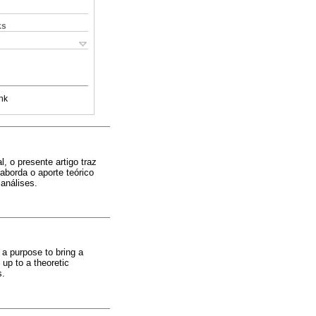
ks
nk
, o presente artigo traz
aborda o aporte teórico
análises.
 a purpose to bring a
 up to a theoretic
s.