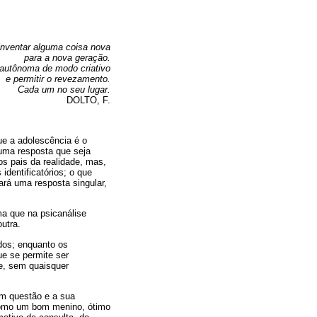
inventar alguma coisa nova
para a nova geração.
e autônoma de modo criativo
e permitir o revezamento.
Cada um no seu lugar.
DOLTO, F.
ue a adolescência é o
 uma resposta que seja
os pais da realidade, mas,
dentificatórios; o que
ará uma resposta singular,
ma que na psicanálise
utra.
dos; enquanto os
e se permite ser
de, sem quaisquer
em questão e a sua
 como um bom menino, ótimo