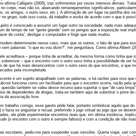
o afirma Calligaris (2000), traz sofrimentos por vezes intensos demais. Trat
 no corpo, mas não só, abarcando remanejamentos significativos, particular
is, os amigos, o outro sexo, etc.). A afirmação de um lugar na partilha dos s
 no grupo, tudo isso custa, dá trabalho e evolui de acordo com o que é poss
eito é convocado a assumir um lugar outro na sociedade, nada mais adequa
um de tempo de ser “gente grande” sem os perigos que a exposição real impli
zer de conta”, desligar o computador e fingir que nada mudou.
sidero determinante nesse caso, mais que os outros, o fato de que para ess
sem palavras: “o que eu vou dizer?”, me perguntava. Como afirma Alberti (20
 ele acreditava – porque tinha de acreditar, da mesma forma como tinha que id
 sobreviver – que o encontro com o outro sexo tinha a possibilidade de ser h
to de que há mais desencontros com o outro sexo do que encontros, e que 
arcados pela incompletude.
ente é um sujeito atrapalhado com as palavras, e há razões para isso que n
cool funciona como um facilitador para que o encontro ocorra, razão pela q
 questão também se valeu desse recurso para suportar o que “de cara limpa
se de dependentes de drogas, trata-se também aqui de substituir o porre do á
ia da associação livre.
 trabalho comigo, esse garoto pôde falar, portanto simbolizar aquilo que do
 o fazia se angustiar e recuar, preferindo o jogo virtual ao jogo que se desen
ades, ele pôde experimentar encontros reais que, em última instância, impl
ude (o encontro com o outro é sempre faltoso) e com a condição de não mais
ias escolares, pediu-me para suspender suas sessões. Queria viajar, sair c