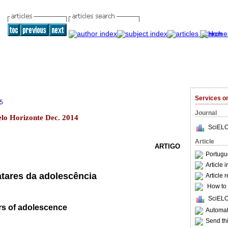
Services 
5
Journal
elo Horizonte Dec. 2014
SciELO
Article
ARTIGO
Portugu
Article 
tares da adolescência
Article 
How to c
SciELO
rs of adolescence
Automati
Send thi