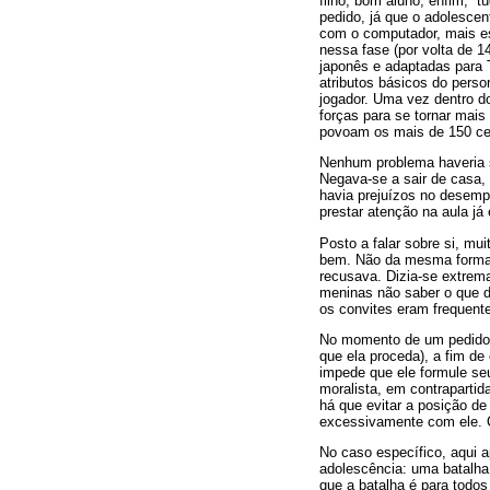
filho, bom aluno, enfim, “
pedido, já que o adolescen
com o computador, mais es
nessa fase (por volta de 1
japonês e adaptadas para T
atributos básicos do perso
jogador. Uma vez dentro d
forças para se tornar mais
povoam os mais de 150 ce
Nenhum problema haveria s
Negava-se a sair de casa,
havia prejuízos no desemp
prestar atenção na aula já 
Posto a falar sobre si, mu
bem. Não da mesma forma q
recusava. Dizia-se extrema
meninas não saber o que d
os convites eram frequent
No momento de um pedido d
que ela proceda), a fim de
impede que ele formule se
moralista, em contrapartid
há que evitar a posição de
excessivamente com ele. O
No caso específico, aqui a
adolescência: uma batalha
que a batalha é para todos