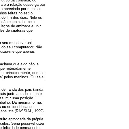
motivo da consulta, do
la é a relação desse garoto
to apreciado por meninos
os feitas no estilo
 do fim dos dias. Nele os
, são escolhidos pelo
 laços de amizade e unir
des de criaturas que
 seu mundo virtual.
a do seu computador. Não
 dizia-me que apenas
 achava que algo não ia
que reiteradamente
 e, principalmente, com as
a” pelos meninos. Ou seja,
à demanda dos pais (ainda
pais junto ao adolescente
 Assumir uma posição
trabalho. Da mesma forma,
 ou se identificando
 analista (RASSIAL, 1999).
uito apropriada da própria
ulos. Seria possível dizer
de felicidade permanente