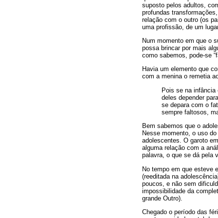
suposto pelos adultos, com
profundas transformações,
relação com o outro (os pa
uma profissão, de um lugar
Num momento em que o suj
possa brincar por mais alg
como sabemos, pode-se “fa
Havia um elemento que con
com a menina o remetia ao 
Pois se na infância
deles depender para
se depara com o fa
sempre faltosos, m
Bem sabemos que o adolesc
Nesse momento, o uso do ál
adolescentes. O garoto em
alguma relação com a análi
palavra, o que se dá pela v
No tempo em que esteve em
(reeditada na adolescência)
poucos, e não sem dificuld
impossibilidade da complet
grande Outro).
Chegado o período das fér