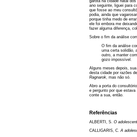
garota na cidade natal dos
ano seguinte, liguei para
que fosse ao meu consultór
podia, ainda que vagarosa
porque tinha medo de erra
ele foi embora me deixand
fazer alguma diferença, co
Sobre o fim da análise com
O fim da análise co
uma certa solidão, 
outro, a manter co
gozo impossível.
Alguns meses depois, sua
desta cidade por razões de
Ragnarok
, mas não só.
Abro a porta do consultóri
e pergunto por que estava
conte a sua, então.
Referências
ALBERTI, S.
O adolescent
CALLIGARIS, C.
A adoles