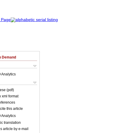
on Demand
 Analytics
ese (pdf)
in xml format
references
ite this article
 Analytics
c translation
s article by e-mail