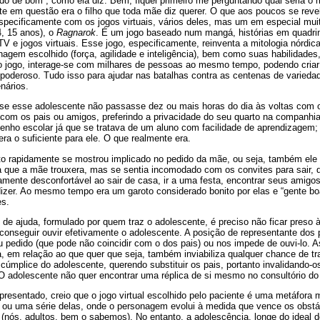
tudo de bom”, como ela diz. Bem, fiquei primeiro me perguntando qual seria o 
te em questão era o filho que toda mãe diz querer. O que aos poucos se reve
pecificamente com os jogos virtuais, vários deles, mas um em especial mui
4, 15 anos), o
Ragnarok
. É um jogo baseado num mangá, histórias em quadrinh
V e jogos virtuais. Esse jogo, especificamente, reinventa a mitologia nórdica
nagem escolhido (força, agilidade e inteligência), bem como suas habilidades
o jogo, interage-se com milhares de pessoas ao mesmo tempo, podendo criar
 poderoso. Tudo isso para ajudar nas batalhas contra as centenas de varieda
nários.
e esse adolescente não passasse dez ou mais horas do dia às voltas com o
 com os pais ou amigos, preferindo a privacidade do seu quarto na companhi
enho escolar já que se tratava de um aluno com facilidade de aprendizagem;
era o suficiente para ele. O que realmente era.
ito rapidamente se mostrou implicado no pedido da mãe, ou seja, também ele
ue a mãe trouxera, mas se sentia incomodado com os convites para sair, 
mente desconfortável ao sair de casa, ir a uma festa, encontrar seus amigos
izer. Ao mesmo tempo era um garoto considerado bonito por elas e “gente bo
es.
e ajuda, formulado por quem traz o adolescente, é preciso não ficar preso 
 conseguir ouvir efetivamente o adolescente. A posição de representante dos 
u pedido (que pode não coincidir com o dos pais) ou nos impede de ouvi-lo.
a, em relação ao que quer que seja, também inviabiliza qualquer chance de 
 cúmplice do adolescente, querendo substituir os pais, portanto invalidando-os
 adolescente não quer encontrar uma réplica de si mesmo no consultório do
presentado, creio que o jogo virtual escolhido pelo paciente é uma metáfora m
 ou uma série delas, onde o personagem evolui à medida que vence os obstác
 (nós, adultos, bem o sabemos). No entanto, a adolescência, longe do ideal 