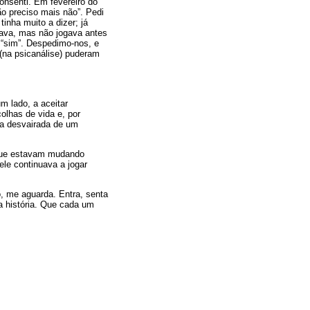
onsenti. Em fevereiro do
o preciso mais não”. Pedi
inha muito a dizer; já
tava, mas não jogava antes
 “sim”. Despedimo-nos, e
(na psicanálise) puderam
m lado, a aceitar
olhas de vida e, por
ca desvairada de um
 que estavam mudando
ele continuava a jogar
o, me aguarda. Entra, senta
a história. Que cada um