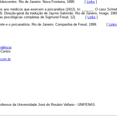
olescentes
. Rio de Janeiro: Nova Fronteira, 1990. [
Links
]
aos médicos que exercem a psicanálise (1912). In: ______.
O caso Schrebe
). Direção-geral da tradução de Jayme Salomão. Rio de Janeiro, Imago, 1969
obras psicológicas completas de Sigmund Freud, 12). [
Links
]
te e o psicanalista
. Rio de Janeiro: Companhia de Freud, 1999. [
Links
ndência
:
 Centro
com.br
o
Professor da Universidade José do Rosário Vellano - UNIFENAS.