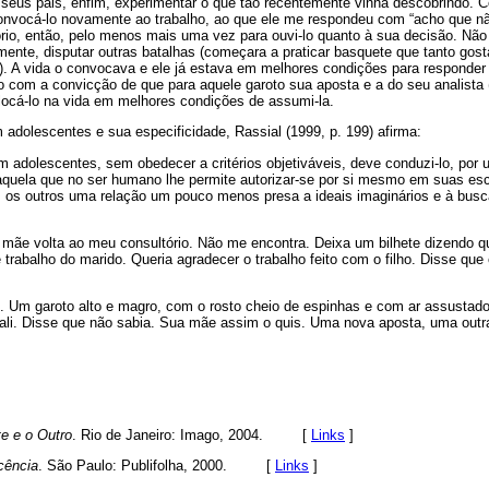
 seus pais, enfim, experimentar o que tão recentemente vinha descobrindo. C
 convocá-lo novamente ao trabalho, ao que ele me respondeu com “acho que nã
io, então, pelo menos mais uma vez para ouvi-lo quanto à sua decisão. Não t
mente, disputar outras batalhas (começara a praticar basquete que tanto gos
r). A vida o convocava e ele já estava em melhores condições para responder
o com a convicção de que para aquele garoto sua aposta e a do seu analista 
locá-lo na vida em melhores condições de assumi-la.
 adolescentes e sua especificidade, Rassial (1999, p. 199) afirma:
m adolescentes, sem obedecer a critérios objetiváveis, deve conduzi-lo, por u
aquela que no ser humano lhe permite autorizar-se por si mesmo em suas esc
m os outros uma relação um pouco menos presa a ideais imaginários e à bus
 mãe volta ao meu consultório. Não me encontra. Deixa um bilhete dizendo
 trabalho do marido. Queria agradecer o trabalho feito com o filho. Disse que 
o. Um garoto alto e magro, com o rosto cheio de espinhas e com ar assustad
 ali. Disse que não sabia. Sua mãe assim o quis. Uma nova aposta, uma outr
e e o Outro
. Rio de Janeiro: Imago, 2004. [
Links
]
cência
. São Paulo: Publifolha, 2000. [
Links
]