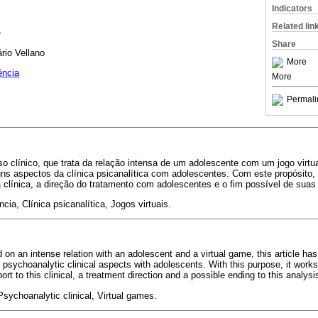
Indicators
Related lin
o
Share
rio Vellano
More
ência
More
Permali
so clínico, que trata da relação intensa de um adolescente com um jogo virtual
ns aspectos da clínica psicanalítica com adolescentes. Com este propósito, 
clínica, a direção do tratamento com adolescentes e o fim possível de suas 
cia, Clínica psicanalítica, Jogos virtuais.
 on an intense relation with an adolescent and a virtual game, this article has
e psychoanalytic clinical aspects with adolescents. With this purpose, it works
rt to this clinical, a treatment direction and a possible ending to this analysi
sychoanalytic clinical, Virtual games.