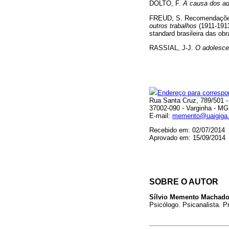
DOLTO, F.
A causa dos ad
FREUD, S. Recomendações 
outros trabalhos
(1911-1913
standard brasileira das 
RASSIAL, J-J.
O adolescen
Endereço para correspo
Rua Santa Cruz, 789/501 -
37002-090 - Varginha - MG
E-mail:
memento@uaigiga.
Recebido em: 02/07/2014
Aprovado em: 15/09/2014
SOBRE O AUTOR
Sílvio Memento Machad
Psicólogo. Psicanalista. 