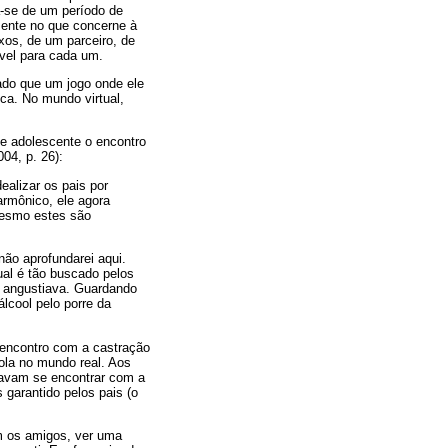
a-se de um período de
mente no que concerne à
exos, de um parceiro, de
ível para cada um.
do que um jogo onde ele
ca. No mundo virtual,
e adolescente o encontro
04, p. 26):
ealizar os pais por
armônico, ele agora
mesmo estes são
ão aprofundarei aqui.
ual é tão buscado pelos
” angustiava. Guardando
lcool pelo porre da
 encontro com a castração
rola no mundo real. Aos
icavam se encontrar com a
 garantido pelos pais (o
om os amigos, ver uma