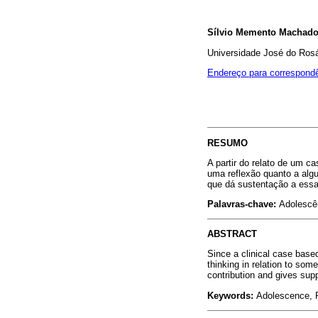
Sílvio Memento Machad
Universidade José do Rosá
Endereço para correspond
RESUMO
A partir do relato de um ca
uma reflexão quanto a algu
que dá sustentação a essa 
Palavras-chave:
Adolescên
ABSTRACT
Since a clinical case based
thinking in relation to som
contribution and gives suppo
Keywords:
Adolescence, P