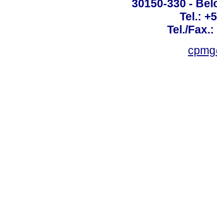
30150-330 - Belo
Tel.: +
Tel./Fax.
cpmg