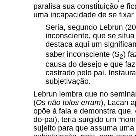
paralisa sua constituição e fi
uma incapacidade de se fixar 
Seria, segundo Lebrun (2
inconsciente, que se situ
destaca aqui um significa
saber inconsciente (S
) f
2
causa do desejo e que faz s
castrado pelo pai. Instaur
subjetivação.
Lebrun lembra que no seminá
(
Os não tolos erram
), Lacan 
opõe à fala e demonstra que,
do-pai), teria surgido um “no
sujeito para que assuma uma 