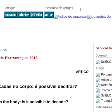
Serviços P
-7395
Journal
elo Horizonte jun. 2015
SciELO 
artigo
ARTIGO
Portugu
Artigo 
Referên
adas no corpo: é possível decifrar?
Como ci
SciELO 
Traduçã
 the body: is it possible to decode?
Indicadore