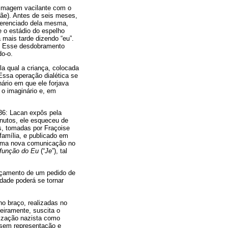
a imagem vacilante com o
mãe). Antes de seis meses,
ferenciado dela mesma,
 o estádio do espelho
 mais tarde dizendo “eu”.
s. Esse desdobramento
do-o.
a qual a criança, colocada
Essa operação dialética se
ário em que ele forjava
 o imaginário e, em
36: Lacan expôs pela
inutos, ele esqueceu de
s, tomadas por Fraçoise
família, e publicado em
e uma nova comunicação no
 função do Eu
(“
Je
”), tal
reçamento de um pedido de
dade poderá se tornar
o braço, realizadas no
iramente, suscita o
nização nazista como
 sem representação e