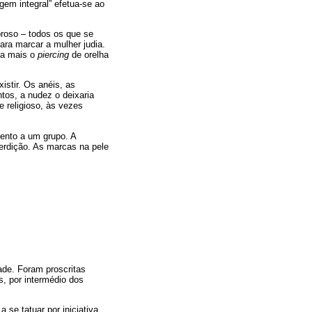
agem integral” efetua-se ao
proso – todos os que se
ara marcar a mulher judia.
ica mais o
piercing
de orelha
istir. Os anéis, as
tos, a nudez o deixaria
 religioso, às vezes
mento a um grupo. A
terdição. As marcas na pele
ade. Foram proscritas
, por intermédio dos
 se tatuar por iniciativa