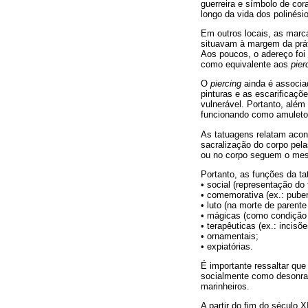
guerreira e símbolo de cora
longo da vida dos polinési
Em outros locais, as marca
situavam à margem da práti
Aos poucos, o adereço foi 
como equivalente aos
pier
O
piercing
ainda é associad
pinturas e as escarificaç
vulnerável. Portanto, alé
funcionando como amuleto
As tatuagens relatam acont
sacralização do corpo pela
ou no corpo seguem o mes
Portanto, as funções da t
• social (representação do 
• comemorativa (ex.: pube
• luto (na morte de parente
• mágicas (como condição 
• terapêuticas (ex.: incisõ
• ornamentais;
• expiatórias.
É importante ressaltar qu
socialmente como desonra.
marinheiros.
A partir do fim do século X