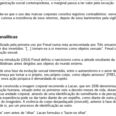
rganização social contemporânea, o marginal passa a ter valor pela exceção
.
ebe-se que o uso das marcas corporais constitui registros contraditórios: ser
 curiosa a insistência de seus retornos, depois de seus banimentos pela vi
nalíticas
tilizado pela primeira vez por Freud numa nota acrescentada aos
Três ensaios
ar dos invertidos: “[...] tomam-se a si mesmos como objetos sexuais”. Freud 
ução sexual.
ma introdução
(1914) Freud definiu o narcisismo como a atitude resultante da 
libidinais antes dirigidos aos objetos do mundo externo.
de uma fase da evolução sexual intermédia, entre o autoerotismo e o amor de
omeça por tomar a si próprio, seu próprio corpo, como objeto amoroso” (FREU
 nova ação psíquica é demandada do sujeito.
 construída a imagem corporal recorrendo a Lacan, que em 1936 denominou 
ção humana, situado entre os primeiros seis a dezoito meses de vida, durant
ua unidade corporal, através de uma identificação do semelhante e da perce
experiência pode se dar tanto diante de um espelho, como diante de outra p
l do imaginário. A vivência do corpo despedaçado (
morcelé
), anterior à fase 
 si, por um processo de identificação ao outro.
e” vem antes de “olhar”. Lacan formulou o “fazer-se olhar”.