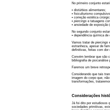
No primeiro conjunto estar
• distúrbios alimentares;
• fisiculturismo compulsivo
• correção estética cirúrgi
•
piercings
e tatuagens co
• ansiedade de exposição (
No segundo conjunto estar
• dependência química de dr
Vamos tratar de
piercings
e
estranheza, apesar de fam
definitivas, feitas com dor
Convém lembrar que são co
bibliografia de psicanálise
Faremos um breve retrospec
Considerando que tais tra
imagem do corpo que, não 
transformações, trataremo
Considerações histó
Já foi dito por estudiosos
sociedades primitivas, exi