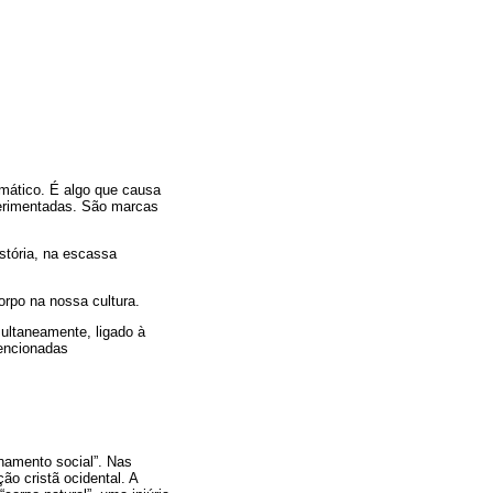
mático. É algo que causa
perimentadas. São marcas
stória, na escassa
orpo na nossa cultura.
ultaneamente, ligado à
mencionadas
onamento social”. Nas
ão cristã ocidental. A