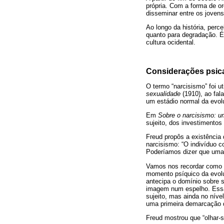
própria. Com a forma de o
disseminar entre os jovens
Ao longo da história, perc
quanto para degradação. É
cultura ocidental.
Considerações psica
O termo “narcisismo” foi u
sexualidade
(1910), ao fal
um estádio normal da evol
Em
Sobre o narcisismo: u
sujeito, dos investimentos 
Freud propôs a existência 
narcisismo: “O indivíduo c
Poderíamos dizer que uma
Vamos nos recordar como é
momento psíquico da evolu
antecipa o domínio sobre s
imagem num espelho. Essa 
sujeito, mas ainda no níve
uma primeira demarcação de
Freud mostrou que “olhar-s