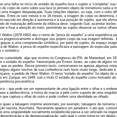
e uma falha no início do estádio do espelho leva o sujeito a “completar” su
 do corpo do outro sobre sua face (o primeiro objeto de mimetismo seria a 
o uma imagem despedaçada. Suas relações objetais, ou seja, com o outro di
idas. Entre os seis meses e os 18 meses, a imagem do corpo se determina, e
-nascido em direção à autonomia e à sua posição de sujeito, que ele afirma
o de maturação deficiente da infância deve, segundo Guir, acarretar lesõe
atrair e fixar a atenção do meio, permitindo ao sujeito observar os outros olhan
i Wallon (1879-1962) deu o nome de “prova do espelho” a uma experiência pel
a progressivamente a distinguir seu próprio corpo da sua imagem refletida.. 
 graças a uma compreensão simbólica, por parte do sujeito, do espaço imagin
va de Wallon, a prova do espelho especificava a passagem do especular para
a o simbólico.
mo curiosidade, algo que ocorreu no Congresso da IPA, de Marienbad, em 19
e o estádio do espelho. Interrompido por Ernest Jones, ao cabo de alguns m
 que se perdeu. Desse primeiro texto, conservaram-se apenas algumas nota
ntegrou alguns trechos de sua conferência num texto muito longo, dedicado à 
nçaise
, a pedido de Henri Wallon. O tema “estádio do espelho” foi objeto d
do em Zurique, em 1949, sob o título
O estádio do espelho como formador da
eriência psicanalítica.
ca – que pode ser um representante de uma ligação entre o olhar e o ende
ara a adolescência, a forma de marcar a pele como suporte de uma singulari
m que captura o olhar do outro e pode conferir uma identidade ao olhado.
as quais a tatuagem imprime anonimato, por exemplo, tatuagens de números n
ão nazista, Auschwitz. Novamente aparece um paradoxo: o ato que, costume
de uma singularidade socialmente estabelecida passa a ser utilizado na orga
 deserotização e de despersonalização, pelo qual o corpo torna-se um dejeto