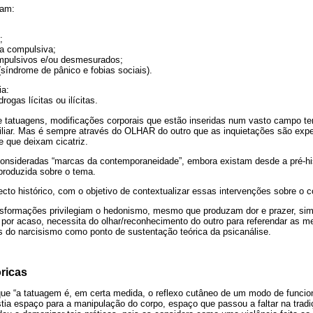
iam:
;
ca compulsiva;
mpulsivos e/ou desmesurados;
síndrome de pânico e fobias sociais).
ia:
ogas lícitas ou ilícitas.
 tatuagens, modificações corporais que estão inseridas num vasto campo te
iliar. Mas é sempre através do OLHAR do outro que as inquietações são ex
 e que deixam cicatriz.
nsideradas “marcas da contemporaneidade”, embora existam desde a pré-hi
 produzida sobre o tema.
to histórico, com o objetivo de contextualizar essas intervenções sobre o c
nsformações privilegiam o hedonismo, mesmo que produzam dor e prazer, sim
por acaso, necessita do olhar/reconhecimento do outro para referendar as 
s do narcisismo como ponto de sustentação teórica da psicanálise.
ricas
 que “a tatuagem é, em certa medida, o reflexo cutâneo de um modo de funci
stia espaço para a manipulação do corpo, espaço que passou a faltar na tradiç