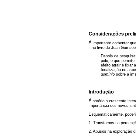
Considerações prel
É importante comentar que
li no livro de Jean Guir so
Depois de pesquisa
pele, o que permite
efeito atrair e fixa
focalização no asp
domínio
sobre a ima
Introdução
É notório o crescente inte
importância dos novos sin
Esquematicamente, poderí
1. Transtornos na percepç
2. Abusos na exploração d