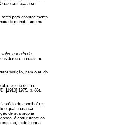
. O uso começa a se
ve tanto para enobrecimento
gência do monoteísmo na
 sobre a teoria da
considerou o narcisismo
transposição, para o eu do
 objeto, que seria o
D, [1910] 1975, p. 83).
“estádio do espelho” um
e o qual a criança
pção de sua própria
essoa; é estruturante do
do espelho, cede lugar a