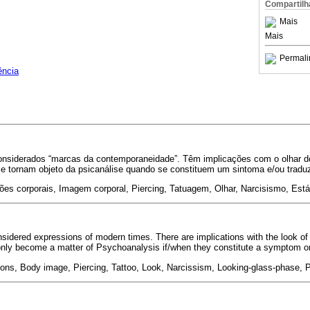
Compartilh
Mais
Mais
Permali
ência
nsiderados “marcas da contemporaneidade”. Têm implicações com o olhar d
se tornam objeto da psicanálise quando se constituem um sintoma e/ou tradu
ões corporais, Imagem corporal, Piercing, Tatuagem, Olhar, Narcisismo, Está
nsidered expressions of modern times. There are implications with the look of
only become a matter of Psychoanalysis if/when they constitute a symptom or 
ions, Body image, Piercing, Tattoo, Look, Narcissism, Looking-glass-phase, 