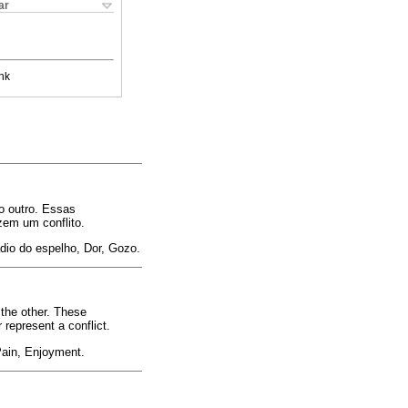
ar
nk
o outro. Essas
zem um conflito.
dio do espelho, Dor, Gozo.
 the other. These
represent a conflict.
Pain, Enjoyment.