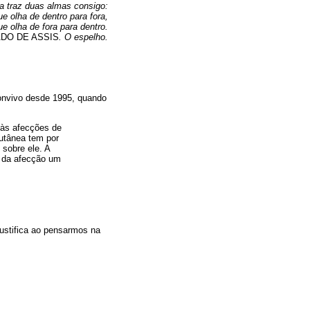
a traz duas almas consigo:
e olha de dentro para fora,
ue olha de fora para dentro.
DO DE ASSIS
. O espelho.
onvivo desde 1995, quando
 às afecções de
cutânea tem por
 sobre ele. A
r da afecção um
justifica ao pensarmos na