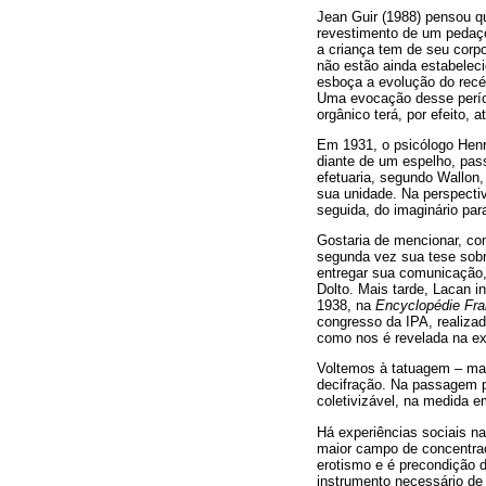
Jean Guir (1988) pensou qu
revestimento de um pedaço
a criança tem de seu corp
não estão ainda estabelec
esboça a evolução do recém
Uma evocação desse períod
orgânico terá, por efeito, 
Em 1931, o psicólogo Henr
diante de um espelho, pass
efetuaria, segundo Wallon,
sua unidade. Na perspecti
seguida, do imaginário par
Gostaria de mencionar, co
segunda vez sua tese sobr
entregar sua comunicação,
Dolto. Mais tarde, Lacan i
1938, na
Encyclopédie Fra
congresso da IPA, realiza
como nos é revelada na exp
Voltemos à tatuagem – mar
decifração. Na passagem p
coletivizável, na medida e
Há experiências sociais n
maior campo de concentraç
erotismo e é precondição 
instrumento necessário de