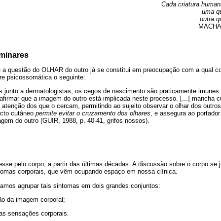
Cada criatura human
uma qu
outra q
MACHA
iminares
 a questão do OLHAR do outro já se constitui em preocupação com a qual c
bre psicossomática o seguinte:
s junto a dermatologistas, os cegos de nascimento são praticamente imunes
 afirmar que a imagem do outro está implicada neste processo. [...] mancha 
r a atenção dos que o cercam, permitindo ao sujeito observar o olhar dos outros
ecto cutâneo
permite evitar o cruzamento dos olhares
, e assegura ao portado
gem do outro (GUIR, 1988, p. 40-41, grifos nossos).
resse pelo corpo, a partir das últimas décadas. A discussão sobre o corpo se 
tomas corporais, que vêm ocupando espaço em nossa clínica.
amos agrupar tais sintomas em dois grandes conjuntos:
ão da imagem corporal;
as sensações corporais.