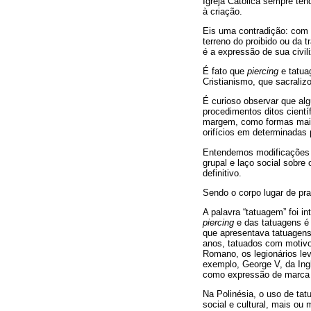
Igreja Católica sempre ten
à criação.
Eis uma contradição: com a
terreno do proibido ou da 
é a expressão de sua civil
É fato que
piercing
e tatua
Cristianismo, que sacrali
É curioso observar que al
procedimentos ditos cientí
margem, como formas mais
orifícios em determinadas 
Entendemos modificações c
grupal e laço social sobre
definitivo.
Sendo o corpo lugar de pr
A palavra “tatuagem” foi i
piercing
e das tatuagens é 
que apresentava tatuagens
anos, tatuados com motivo
Romano, os legionários le
exemplo, George V, da Ing
como expressão de marca di
Na Polinésia, o uso de ta
social e cultural, mais ou