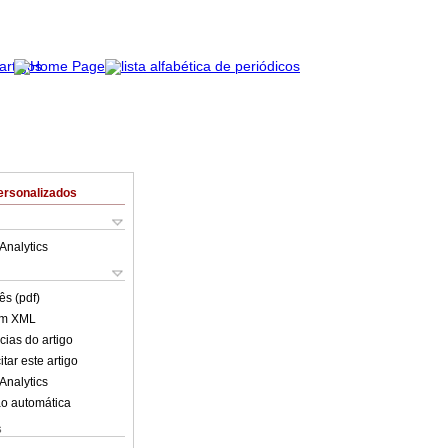
ersonalizados
Analytics
ês (pdf)
em XML
cias do artigo
tar este artigo
Analytics
o automática
s