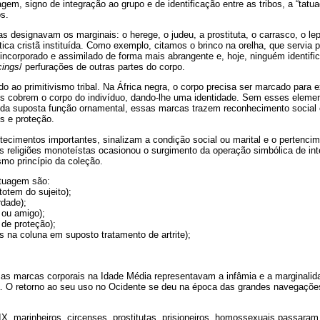
gem, signo de integração ao grupo e de identificação entre as tribos, a “tatu
os.
s designavam os marginais: o herege, o judeu, a prostituta, o carrasco, o le
ca cristã instituída. Como exemplo, citamos o brinco na orelha, que servia p
incorporado e assimilado de forma mais abrangente e, hoje, ninguém identif
cings
/ perfurações de outras partes do corpo.
o ao primitivismo tribal. Na África negra, o corpo precisa ser marcado para ex
ões cobrem o corpo do indivíduo, dando-lhe uma identidade. Sem esses elemen
m da suposta função ornamental, essas marcas trazem reconhecimento social e
s e proteção.
ecimentos importantes, sinalizam a condição social ou marital e o pertenci
s religiões monoteístas ocasionou o surgimento da operação simbólica de in
mo princípio da coleção.
atuagem são:
totem do sujeito);
rdade);
 ou amigo);
de proteção);
es na coluna em suposto tratamento de artrite);
e as marcas corporais na Idade Média representavam a infâmia e a marginalid
 O retorno ao seu uso no Ocidente se deu na época das grandes navegações
IX, marinheiros, circenses, prostitutas, prisioneiros, homossexuais passaram a