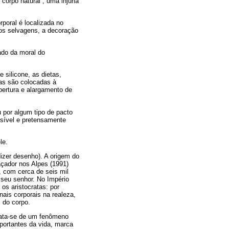
corpo natural”, uma injúria
rporal é localizada no
 os selvagens, a decoração
ado da moral do
silicone, as dietas,
ras são colocadas à
bertura e alargamento de
 por algum tipo de pacto
isível e pretensamente
le.
izer desenho). A origem do
açador nos Alpes (1991)
 com cerca de seis mil
seu senhor. No Império
s aristocratas: por
nais corporais na realeza,
 do corpo.
rata-se de um fenômeno
mportantes da vida, marca