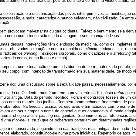
deu a demonizar tais práticas, pois as considera como uma violência feita ao “
 colonização e a cristianização dos povos ditos primitivos, a modificação co
transgressão, e mais, caracteriza o mundo selvagem, não civilizado. Já entre
ização.
gem provocam mal-estar na cultura ocidental. Talvez o sentimento seja deriv
zou o corpo como tendo sido criado à imagem e semelhança de Deus.
gumas dessas intervenções têm o endosso da medicina, como os implantes de 
ficos, efetivados pela ação e com o respaldo da ciência médica oficial, e out
 radicais de
piercing
, inscrições corporais, como cicatrizes e o
stretching
(a
partes do corpo, como língua e orelha).
orporais como toda ação de um indivíduo ou de outro, autorizado por ele, ou
 o seu corpo, com intenção de transformá-lo em sua materialidade, de modo v
azer e dor, uma discussão sobre a sexualidade passa, necessariamente, por e
ntroduzida no Ocidente, mas é um termo proveniente da Polinésia (
tatou
quer d
muito antiga. Data do período neolítico. Foram encontrados fósseis de um c
 nas costas e atrás dos joelhos. Também foram achados fragmentos de pele,
s abstratos. Na Grécia clássica, os escravos eram tatuados com o nome de 
vavam em seus corpos o nome do general que os comandava. A moda atingiu o
laterra, chegou a usar
piercing
nos genitais. São inúmeras as referências a si
vina (flor-de-lis, cruz) que os soberanos portariam em determinadas regiões
tuagem é conservado, seguindo uma das tradições mais antigas do mundo. T
 menos elaborado, constituindo-se numa prova iniciática. Repertório de atos i