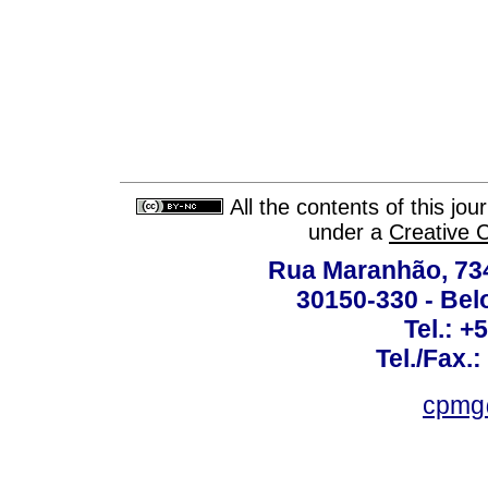
All the contents of this jo
under a
Creative 
Rua Maranhão, 734 
30150-330 - Belo
Tel.: +
Tel./Fax.
cpmg