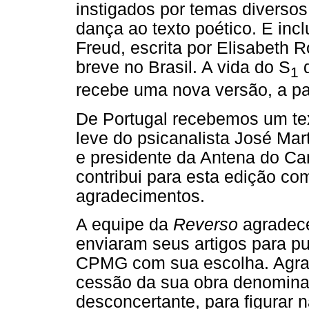
instigados por temas diversos,
dança ao texto poético. E incl
Freud, escrita por Elisabeth
breve no Brasil. A vida do S
d
1
recebe uma nova versão, a par
De Portugal recebemos um tex
leve do psicanalista José Mart
e presidente da Antena do Ca
contribui para esta edição co
agradecimentos.
A equipe da
Reverso
agradece
enviaram seus artigos para pub
CPMG com sua escolha. Agra
cessão da sua obra denomin
desconcertante, para figurar 