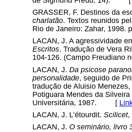
de Sigmund Freud, 14). 
GRASSER, F. Destinos da esq
charlatão
. Textos reunidos p
Rio de Janeiro: Zahar, 199
LACAN, J. A agressividade em 
Escritos
. Tradução de Vera Rib
104-126. (Campo Freudiano
LACAN, J.
Da psicose parano
personalidade
, seguido de Pr
tradução de Aluisio Menezes,
Potiguara Mendes da Silveira 
Universitária, 1987. [
Lin
LACAN, J. L’étourdit.
Scilicet
,
LACAN, J.
O seminário, livro 