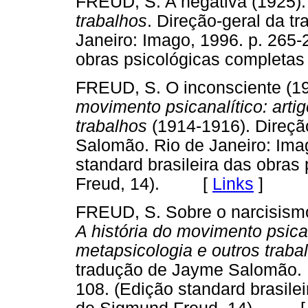
FREUD, S. A negativa (1925).
trabalhos
. Direção-geral da 
Janeiro: Imago, 1996. p. 265-
obras psicológicas complet
FREUD, S. O inconsciente (19
movimento psicanalítico: arti
trabalhos
(1914-1916). Direçã
Salomão. Rio de Janeiro: Ima
standard brasileira das obra
Freud, 14). [
Links
]
FREUD, S. Sobre o narcisismo
A história do movimento psican
metapsicologia e outros traba
tradução de Jayme Salomão. R
108. (Edição standard brasile