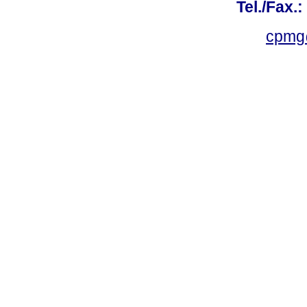
Tel./Fax.
cpmg