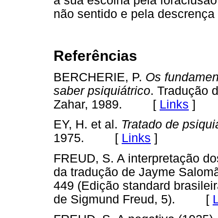
à sua escolha pela foraclus
não sentido e pela descrença 
Referências
BERCHERIE, P.
Os fundamento
saber psiquiátrico
. Tradução d
Zahar, 1989. [
Links
]
EY, H. et al.
Tratado de psiquia
1975. [
Links
]
FREUD, S. A interpretação do
da tradução de Jayme Salomão
449 (Edição standard brasilei
de Sigmund Freud, 5). [