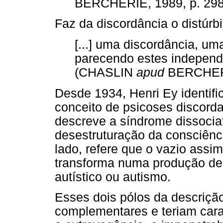
BERCHERIE, 1989, p. 298
Faz da discordância o distúrbi
[...] uma discordância, u
parecendo estes independe
(CHASLIN
apud
BERCHERIE
Desde 1934, Henri Ey identifi
conceito de psicoses discord
descreve a síndrome dissocia
desestruturação da consciênci
lado, refere que o vazio assi
transforma numa produção delir
autístico ou autismo.
Esses dois pólos da descriçã
complementares e teriam cara