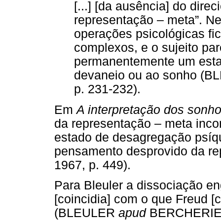
[...] [da ausência] do dire
representação – meta”. Ne
operações psicológicas f
complexos, e o sujeito pa
permanentemente um estad
devaneio ou ao sonho (
p. 231-232).
Em
A interpretação dos sonh
da representação – meta incons
estado de desagregação psíqu
pensamento desprovido da re
1967, p. 449).
Para Bleuler a dissociação e
[coincidia] com o que Freud 
(BLEULER
apud
BERCHERIE, 