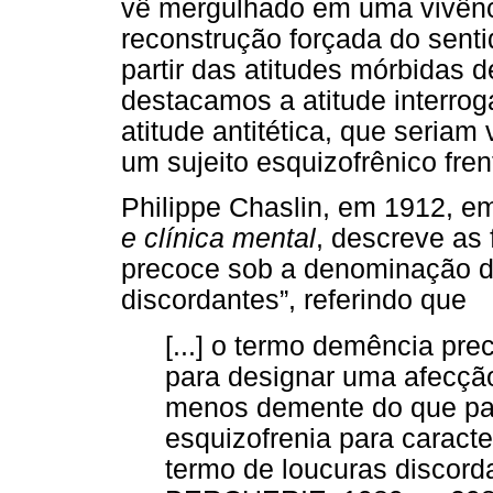
vê mergulhado em uma vivênc
reconstrução forçada do senti
partir das atitudes mórbidas 
destacamos a atitude interro
atitude antitética, que seriam
um sujeito esquizofrênico fre
Philippe Chaslin, em 1912, e
e clínica mental
, descreve as
precoce sob a denominação de
discordantes”, referindo que
[...] o termo demência pre
para designar uma afecçã
menos demente do que par
esquizofrenia para caracte
termo de loucuras discor