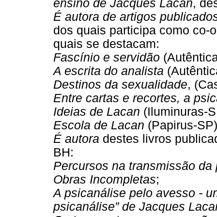
ensino de Jacques Lacan
, de
É autora de artigos publicados
dos quais participa como co-o
quais se destacam:
Fascínio e servidão
(Autêntic
A escrita do analista
(Autêntic
Destinos da sexualidade
, (Ca
Entre cartas e recortes, a psi
Ideias de Lacan
(Iluminuras-S
Escola de Lacan
(Papirus-SP)
É autora
destes livros publica
BH:
Percursos na transmissão da 
Obras Incompletas
;
A psicanálise pelo avesso - u
psicanálise” de Jacques Laca