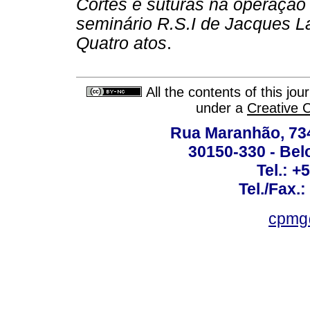
Cortes e suturas na operação p
seminário R.S.I de Jacques L
Quatro atos
.
All the contents of this jo
under a
Creative 
Rua Maranhão, 734 
30150-330 - Belo
Tel.: +
Tel./Fax.
cpmg