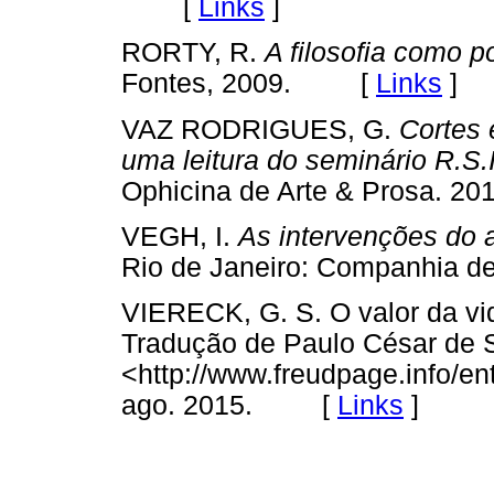
[
Links
]
RORTY, R.
A filosofia como po
Fontes, 2009. [
Links
]
VAZ RODRIGUES, G.
Cortes 
uma leitura do seminário R.S.
Ophicina de Arte & Prosa.
VEGH, I.
As intervenções do a
Rio de Janeiro: Companhia
VIERECK, G. S. O valor da vid
Tradução de Paulo César de 
<http://www.freudpage.info/en
ago. 2015. [
Links
]