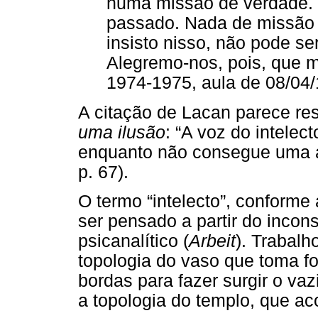
numa missão de verdade.
passado. Nada de missão 
insisto nisso, não pode ser
Alegremo-nos, pois, que 
1974-1975, aula de 08/04/
A citação de Lacan parece r
uma ilusão
: “A voz do intele
enquanto não consegue uma au
p. 67).
O termo “intelecto”, conforme
ser pensado a partir do incon
psicanalítico (
Arbeit
). Trabal
topologia do vaso que toma f
bordas para fazer surgir o va
a topologia do templo, que ac