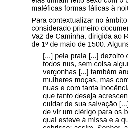
elas tinham feito sexo com o 
maléficas formas fálicas à noi
Para contextualizar no âmbito
considerado primeiro document
Vaz de Caminha, dirigida ao 
de 1º de maio de 1500. Algun
[...] pela praia [...] dezo
todos nus, sem coisa algu
vergonhas [...] também and
mulheres moças, mas como 
nuas e com tanta inocência
que tanto deseja acrescen
cuidar de sua salvação [..
de vir um clérigo para os 
qual esteve à missa e a 
cobrisse; assim, Senhor, a