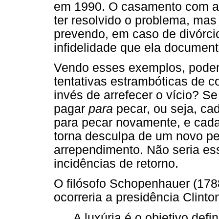
em 1990. O casamento com a 
ter resolvido o problema, mas
prevendo, em caso de divórci
infidelidade que ela document
Vendo esses exemplos, podem
tentativas estrambóticas de c
invés de arrefecer o vício? 
pagar
para
pecar, ou seja, c
para pecar novamente, e cad
torna desculpa de um novo p
arrependimento. Não seria ess
incidências de retorno.
O filósofo Schopenhauer (178
ocorreria a presidência Clint
A luxúria é o objetivo defi