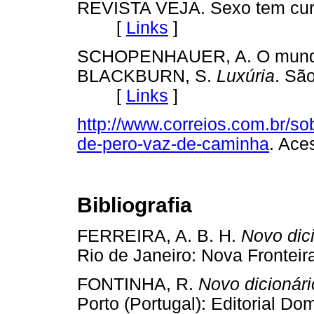
REVISTA VEJA. Sexo tem cura?
[
Links
]
SCHOPENHAUER, A. O mundo 
BLACKBURN, S.
Luxúria
. São
[
Links
]
http://www.correios.com.br/sob
de-pero-vaz-de-caminha
. Ac
Bibliografia
FERREIRA, A. B. H.
Novo dici
Rio de Janeiro: Nova Fronteir
FONTINHA, R.
Novo dicionári
Porto (Portugal): Editorial Dom