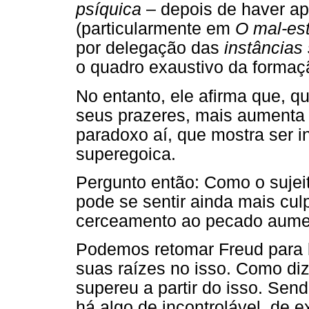
psíquica
– depois de haver ap
(particularmente em
O mal-est
por delegação das
instâncias 
o quadro exaustivo da formaç
No entanto, ele afirma que, q
seus prazeres, mais aumenta
paradoxo aí, que mostra ser i
superegoica.
Pergunto então: Como o sujeit
pode se sentir ainda mais cu
cerceamento ao pecado aumen
Podemos retomar Freud para 
suas raízes no isso. Como diz
supereu a partir do isso. Sen
há algo de incontrolável, de