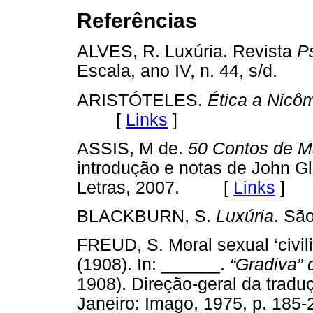
Referências
ALVES, R. Luxúria. Revista
Ps
Escala, ano IV, n. 44, s/d
ARISTÓTELES.
Ética a Nicô
[
Links
]
ASSIS, M de.
50 Contos de M
introdução e notas de John 
Letras, 2007. [
Links
]
BLACKBURN, S.
Luxúria
. Sã
FREUD, S. Moral sexual ‘civi
(1908). In: ______.
“Gradiva” 
1908). Direção-geral da trad
Janeiro: Imago, 1975, p. 185-