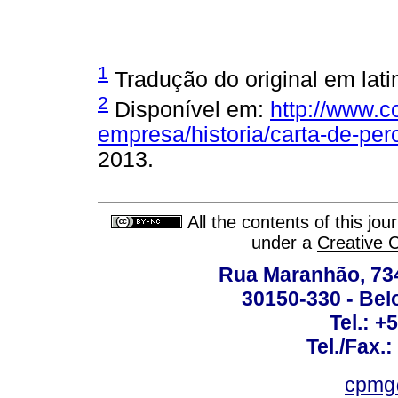
1
Tradução do original em lati
2
Disponível em:
http://www.c
empresa/historia/carta-de-pe
2013.
All the contents of this jo
under a
Creative 
Rua Maranhão, 734 
30150-330 - Belo
Tel.: +
Tel./Fax.
cpmg