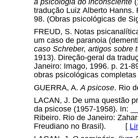
a psicologia do inconsciente
(
tradução Luiz Alberto Hanns. 
98. (Obras psicológicas de
FREUD, S. Notas psicanalítica
um caso de paranoia (dementi
caso Schreber, artigos sobre t
1913). Direção-geral da trad
Janeiro: Imago, 1996. p. 21-89
obras psicológicas complet
GUERRA, A.
A psicose
. Rio 
LACAN, J. De uma questão pre
da psicose (1957-1958). In: 
Ribeiro. Rio de Janeiro: Zaha
Freudiano no Brasil). [
Li