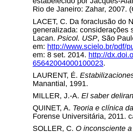
estabelecido por Jacques-Alai
Rio de Janeiro: Zahar, 2007. 
LACET, C. Da foraclusão do N
generalizada: considerações 
Lacan.
Psicol. USP
, São Paulo
em:
http://www.scielo.br/pdf
em: 8 set. 2014.
http://dx.doi
65642004000100023
.
LAURENT, É.
Estabilizaciones
Manantial, 1991.
MILLER, J.-A.
El saber delira
QUINET, A.
Teoria e clínica d
Forense Universitária, 2011. c
SOLLER, C.
O inconsciente a