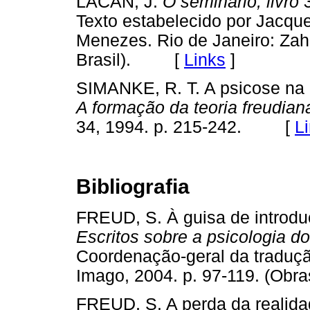
LACAN, J.
O seminário, livro 
Texto estabelecido por Jacque
Menezes. Rio de Janeiro: Zah
Brasil). [
Links
]
SIMANKE, R. T. A psicose na 
A formação da teoria freudian
34, 1994. p. 215-242. [
L
Bibliografia
FREUD, S. À guisa de introdu
Escritos sobre a psicologia d
Coordenação-geral da traduçã
Imago, 2004. p. 97-119. (Obra
FREUD, S. A perda da realida