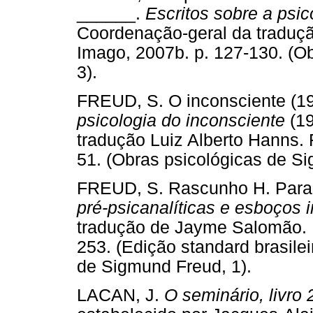
______.
Escritos sobre a psic
Coordenação-geral da traduçã
Imago, 2007b. p. 127-130. (O
3).
FREUD, S. O inconsciente (19
psicologia do inconsciente
(19
tradução Luiz Alberto Hanns. 
51. (Obras psicológicas de Si
FREUD, S. Rascunho H. Paran
pré-psicanalíticas e esboços i
tradução de Jayme Salomão. R
253. (Edição standard brasile
de Sigmund Freud, 1).
LACAN, J.
O seminário, livro