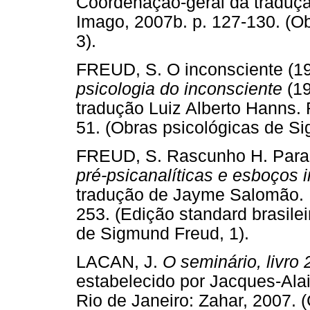
Coordenação-geral da traduçã
Imago, 2007b. p. 127-130. (O
3).
FREUD, S. O inconsciente (19
psicologia do inconsciente
(19
tradução Luiz Alberto Hanns. 
51. (Obras psicológicas de Si
FREUD, S. Rascunho H. Paran
pré-psicanalíticas e esboços i
tradução de Jayme Salomão. R
253. (Edição standard brasile
de Sigmund Freud, 1).
LACAN, J.
O seminário, livro
estabelecido por Jacques-Alai
Rio de Janeiro: Zahar, 2007. 