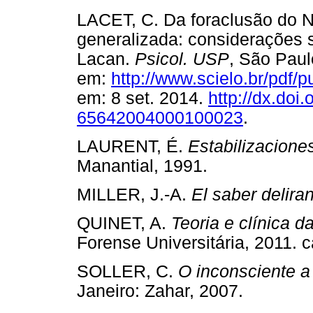
LACET, C. Da foraclusão do N
generalizada: considerações 
Lacan.
Psicol. USP
, São Paulo
em:
http://www.scielo.br/pdf
em: 8 set. 2014.
http://dx.doi
65642004000100023
.
LAURENT, É.
Estabilizaciones
Manantial, 1991.
MILLER, J.-A.
El saber delira
QUINET, A.
Teoria e clínica d
Forense Universitária, 2011. c
SOLLER, C.
O inconsciente a
Janeiro: Zahar, 2007.