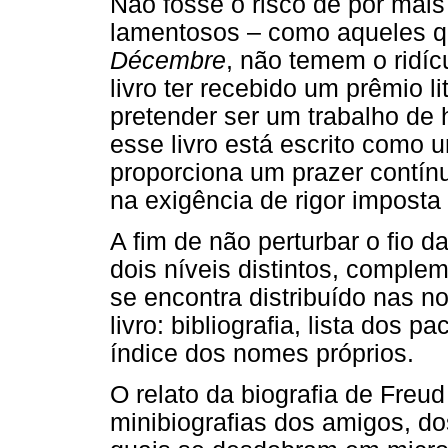
Não fosse o risco de pôr mais
lamentosos – como aqueles qu
Décembre
, não temem o ridíc
livro ter recebido um prêmio l
pretender ser um trabalho de h
esse livro está escrito como 
proporciona um prazer contí
na exigência de rigor imposta 
A fim de não perturbar o fio d
dois níveis distintos, complem
se encontra distribuído nas n
livro: bibliografia, lista dos 
índice dos nomes próprios.
O relato da biografia de Freud
minibiografias dos amigos, do