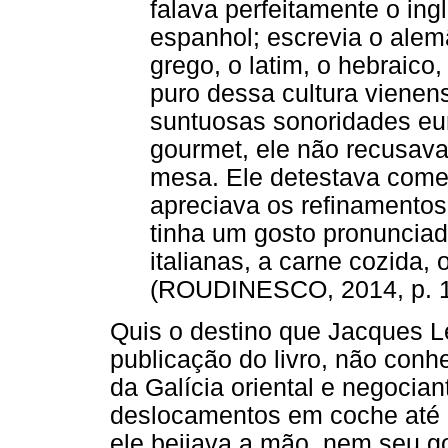
falava perfeitamente o ingl
espanhol; escrevia o alem
grego, o latim, o hebraico, 
puro dessa cultura vienen
suntuosas sonoridades eu
gourmet, ele não recusava
mesa. Ele detestava comer
apreciava os refinamento
tinha um gosto pronuncia
italianas, a carne cozida
(ROUDINESCO, 2014, p. 1
Quis o destino que Jacques Le
publicação do livro, não conh
da Galícia oriental e negocian
deslocamentos em coche até 
ele beijava a mão, nem seu g