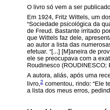
O livro só vem a ser publicad
Em 1924, Fritz Wittels, um do
“Sociedade psicológica da quar
de Freud. Bastante irritado por
que Wittels faz dele, apresen
ao autor a lista das numerosas
efetuar. “[...] [M]aneira de pr
ele se preocupava com a exati
Roudinesco (ROUDINESCO; PL
A autora, aliás, após uma rec
2
livro,
comentou, rindo: “Ele t
a lista dos meus erros, pedindo