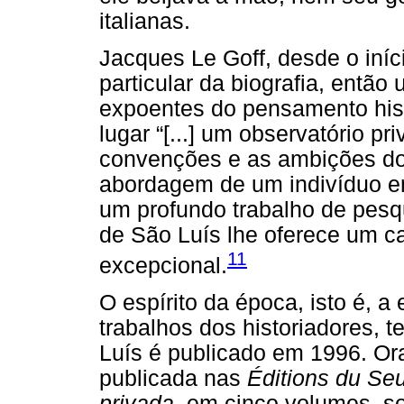
italianas.
Jacques Le Goff, desde o iníci
particular da biografia, entã
expoentes do pensamento his
lugar “[...] um observatório pri
convenções e as ambições do o
abordagem de um indivíduo e
um profundo trabalho de pesqu
de São Luís lhe oferece um 
11
excepcional.
O espírito da época, isto é, 
trabalhos dos historiadores, 
Luís é publicado em 1996. Or
publicada nas
Éditions du Seu
privada
, em cinco volumes, so