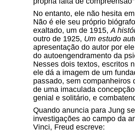
própria falta de compreensão
No entanto, ele não hesita em
Não é ele seu próprio biógraf
exaltado, um de 1915,
A histó
outro de 1925,
Um estudo auto
apresentação do autor por ele
do autoengendramento da psic
Nesses dois textos, escritos 
ele dá a imagem de um funda
passado, sem companheiros d
de uma imaculada concepção a
genial e solitário, e combaten
Quando anuncia para Jung seu
investigações ao campo da art
Vinci, Freud escreve: