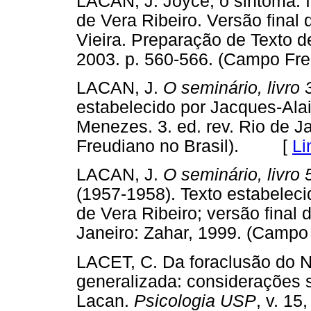
LACAN, J. Joyce, o sintoma. 
de Vera Ribeiro. Versão final
Vieira. Preparação de Texto de
2003. p. 560-566. (Campo F
LACAN, J.
O seminário, livro 
estabelecido por Jacques-Alai
Menezes. 3. ed. rev. Rio de J
Freudiano no Brasil). [
Li
LACAN, J.
O seminário, livro
(1957-1958). Texto estabeleci
de Vera Ribeiro; versão final 
Janeiro: Zahar, 1999. (Cam
LACET, C. Da foraclusão do N
generalizada: considerações 
Lacan.
Psicologia USP
, v. 15