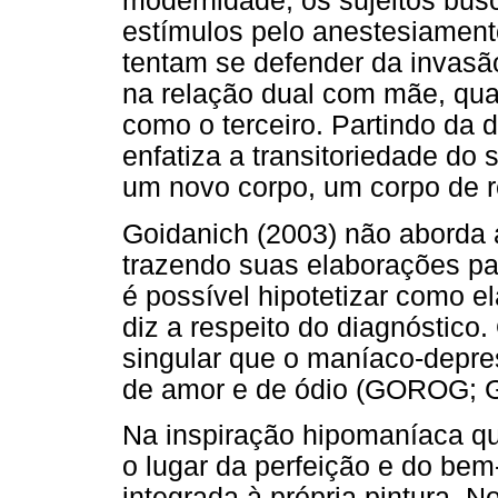
modernidade, os sujeitos bu
estímulos pelo anestesiament
tentam se defender da invasã
na relação dual com mãe, quan
como o terceiro. Partindo da
enfatiza a transitoriedade do 
um novo corpo, um corpo de r
Goidanich (2003) não aborda
trazendo suas elaborações pa
é possível hipotetizar como e
diz a respeito do diagnóstico
singular que o maníaco-depre
de amor e de ódio (GOROG; 
Na inspiração hipomaníaca q
o lugar da perfeição e do bem-
integrada à própria pintura. 