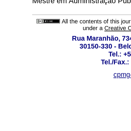
Mestre em Administração Púb
All the contents of this jo
under a
Creative 
Rua Maranhão, 734 
30150-330 - Belo
Tel.: +
Tel./Fax.
cpmg