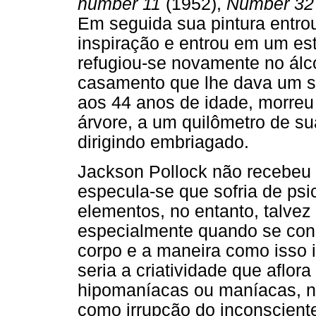
number 11
(1952),
Number 32
Em seguida sua pintura entrou
inspiração e entrou em um es
refugiou-se novamente no álco
casamento que lhe dava um s
aos 44 anos de idade, morreu
árvore, a um quilômetro de s
dirigindo embriagado.
Jackson Pollock não recebeu 
especula-se que sofria de ps
elementos, no entanto, talvez
especialmente quando se cons
corpo e a maneira como isso i
seria a criatividade que aflo
hipomaníacas ou maníacas, na
como irrupção do inconscient