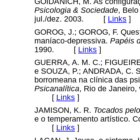
GOIDANICH, M. As configuraç
Psicologia & Sociedade
, Belo
jul./dez. 2003. [
Links
]
GOROG, J.; GOROG, F. Questõ
maníaco-depressiva.
Papéis 
1990. [
Links
]
GUERRA, A. M. C.; FIGUEIRE
e SOUZA, P.; ANDRADA, C. S. 
borromeana na clínica das ps
Psicanalítica
, Rio de Janeiro, 
[
Links
]
JAMISON, K. R.
Tocados pelo
e o temperamento artístico. C
[
Links
]