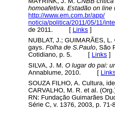
MAYRINK, J. M.
CNBB critica
homoafetiva. Estadão on line
http://www.em.com.br/app/
noticia/politica/2011/05/11/int
de 2011. [
Links
]
NUBLAT, J.; GUIMARÃES, L. C
gays.
Folha de S.Paulo
, São 
Cotidiano, p. 5. [
Links
]
SILVA, J. M.
O lugar do pai: 
Annablume, 2010. [
Link
SOUZA FILHO, A. Cultura, ideo
CARVALHO, M. R. et al. (Org.
RN: Fundação Guimarães Du
Série C, v. 1376, 2003, p.