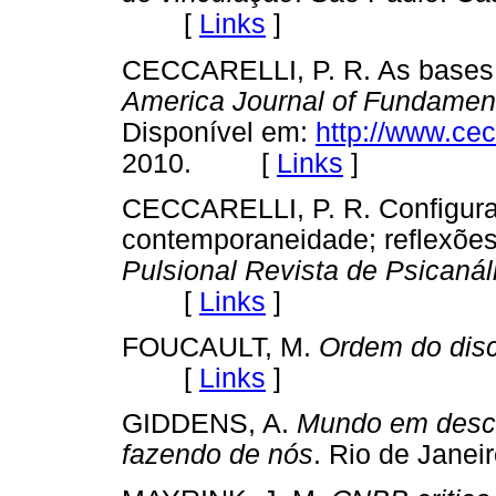
[
Links
]
CECCARELLI, P. R. As bases 
America Journal of Fundamen
Disponível em:
http://www.cec
2010. [
Links
]
CECCARELLI, P. R. Configura
contemporaneidade; reflexões 
Pulsional Revista de Psicanál
[
Links
]
FOUCAULT, M.
Ordem do dis
[
Links
]
GIDDENS, A.
Mundo em descon
fazendo de nós
. Rio de Jan