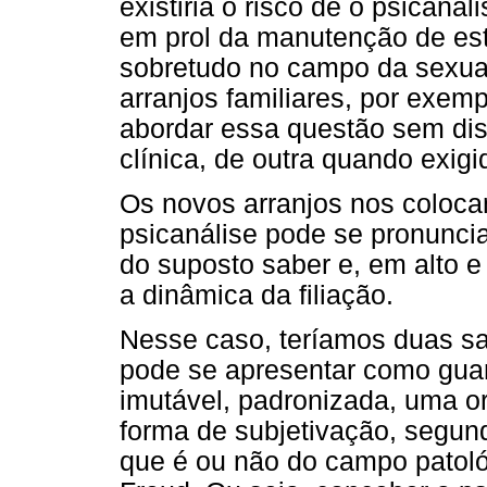
existiria o risco de o psicanal
em prol da manutenção de est
sobretudo no campo da sexual
arranjos familiares, por exem
abordar essa questão sem di
clínica, de outra quando exig
Os novos arranjos nos colocam
psicanálise pode se pronuncia
do suposto saber e, em alto 
a dinâmica da filiação.
Nesse caso, teríamos duas saí
pode se apresentar como gua
imutável, padronizada, uma 
forma de subjetivação, segun
que é ou não do campo patológ