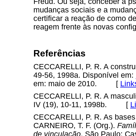
Freud. Ou seja, conceber a psi
mudanças sociais e a mudança 
certificar a reação de como d
reagem frente às novas conf
Referências
CECCARELLI, P. R. A constru
49-56, 1998a. Disponível em:
em: maio de 2010. [
Link
CECCARELLI, P. R. A masculi
IV (19), 10-11, 1998b. [
L
CECCARELLI, P. R. As bases i
CARNEIRO, T. F. (Org.).
Famíl
de vinculação
. São Paulo: Ca