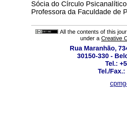
Sócia do Círculo Psicanalític
Professora da Faculdade de 
All the contents of this jo
under a
Creative 
Rua Maranhão, 734 
30150-330 - Belo
Tel.: +
Tel./Fax.
cpmg