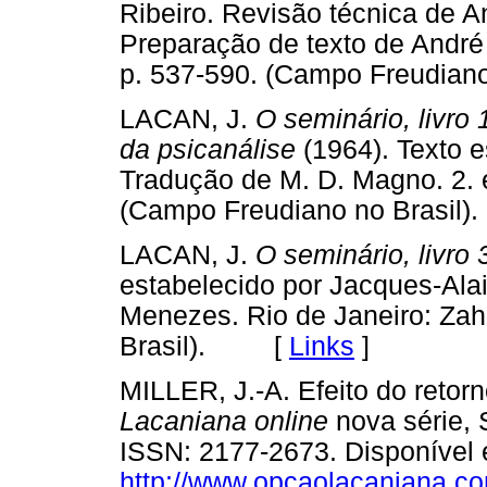
Ribeiro. Revisão técnica de A
Preparação de texto de André 
p. 537-590. (Campo Freudia
LACAN, J.
O seminário, livro
da psicanálise
(1964). Texto e
Tradução de M. D. Magno. 2. e
(Campo Freudiano no Bras
LACAN, J.
O seminário, livro 
estabelecido por Jacques-Alai
Menezes. Rio de Janeiro: Zah
Brasil). [
Links
]
MILLER, J.-A. Efeito do retorn
Lacaniana online
nova série, 
ISSN: 2177-2673. Disponível
http://www.opcaolacaniana.co