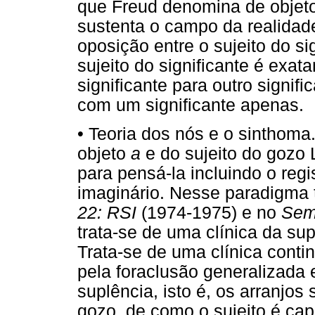
que Freud denomina de objeto
sustenta o campo da realidad
oposição entre o sujeito do si
sujeito do significante é exa
significante para outro signif
com um significante apenas.
• Teoria dos nós e o sinthoma
objeto
a
e do sujeito do gozo 
para pensá-la incluindo o regis
imaginário. Nesse paradigma
22: RSI
(1974-1975) e no
Semi
trata-se de uma clínica da sup
Trata-se de uma clínica conti
pela foraclusão generalizada 
suplência, isto é, os arranjos
gozo, de como o sujeito é cap