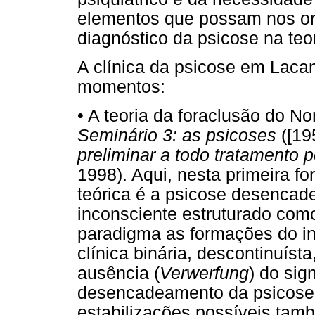
elementos que possam nos ori
diagnóstico da psicose na teor
A clínica da psicose em Lacan 
momentos:
• A teoria da foraclusão do 
Seminário 3: as psicoses
([19
preliminar a todo tratamento 
1998). Aqui, nesta primeira fo
teórica é a psicose desencad
inconsciente estruturado co
paradigma as formações do in
clínica binária, descontinuíst
ausência (
Verwerfung
) do sig
desencadeamento da psicose 
estabilizações possíveis ta