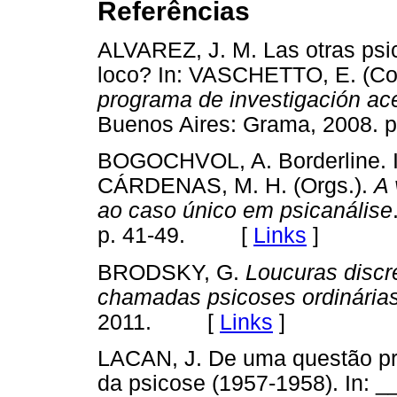
Referências
ALVAREZ, J. M. Las otras psic
loco? In: VASCHETTO, E. (C
programa de investigación ace
Buenos Aires: Grama, 2008
BOGOCHVOL, A. Borderline. 
CÁRDENAS, M. H. (Orgs.).
A 
ao caso único em psicanálise
p. 41-49. [
Links
]
BRODSKY, G.
Loucuras discr
chamadas psicoses ordinária
2011. [
Links
]
LACAN, J. De uma questão pre
da psicose (1957-1958). In: 