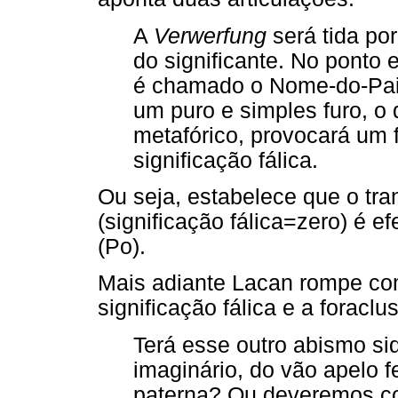
A
Verwerfung
será tida po
do significante. No ponto
é chamado o Nome-do-Pai,
um puro e simples furo, o 
metafórico, provocará um 
significação fálica.
Ou seja, estabelece que o tra
(significação fálica=zero) é e
(Po).
Mais adiante Lacan rompe com
significação fálica e a foracl
Terá esse outro abismo sid
imaginário, do vão apelo f
paterna? Ou deveremos c