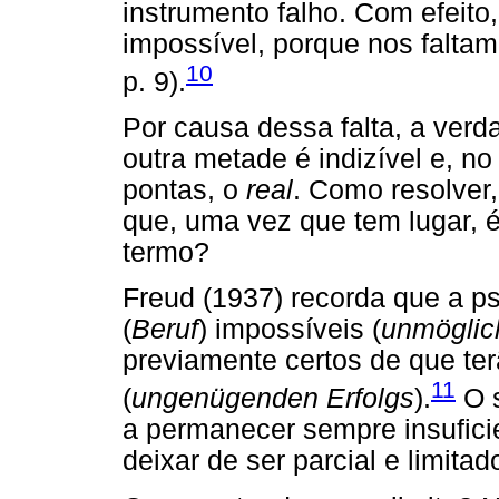
instrumento falho. Com efeito, 
impossível, porque nos falta
10
p. 9).
Por causa dessa falta, a ver
outra metade é indizível e, n
pontas, o
real
. Como resolver
que, uma vez que tem lugar, é
termo?
Freud (1937) recorda que a ps
(
Beruf
) impossíveis (
unmöglic
previamente certos de que ter
11
(
ungenügenden Erfolgs
).
O s
a permanecer sempre insufici
deixar de ser parcial e limitad