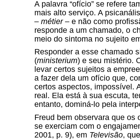
A palavra “ofício” se refere t
mais alto serviço. A psicanáli
–
métier
– e não como profiss
responde a um chamado, o 
meio do sintoma no sujeito em
Responder a esse chamado sig
(
ministerium
) e seu mistério.
levar certos sujeitos a empre
a fazer dela um ofício que, 
certos aspectos, impossível. 
real. Ela está à sua escuta, t
entanto, dominá-lo pela inter
Freud bem observara que os o
se exerciam com o engajament
2001, p. 9), em
Televisão
, qu