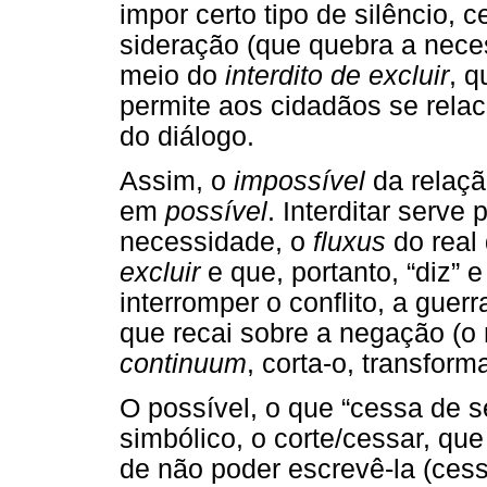
impor certo tipo de silêncio, 
sideração (que quebra a neces
meio do
interdito de excluir
, q
permite aos cidadãos se rela
do diálogo.
Assim, o
impossível
da relaçã
em
possível
. Interditar serve
necessidade, o
fluxus
do real 
excluir
e que, portanto, “diz” 
interromper o conflito, a guer
que recai sobre a negação (o
continuum
, corta-o, transform
O possível, o que “cessa de 
simbólico, o corte/cessar, qu
de não poder escrevê-la (cess