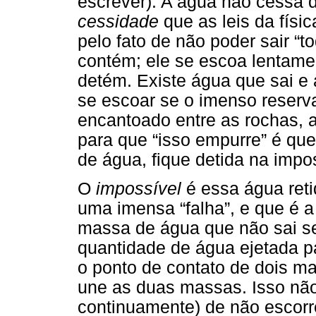
escrever). A água não cessa 
cessidade
que as leis da físi
pelo fato de não poder sair “t
contém; ele se escoa lentam
detém. Existe água que sai e 
se escoar se o imenso reserva
encantoado entre as rochas, 
para que “isso empurre” é que
de água, fique detida na impo
O
impossível
é essa água reti
uma imensa “falha”, e que é a
massa de água que não sai s
quantidade de água ejetada pa
o ponto de contato de dois 
une as duas massas. Isso não
continuamente) de não escorre