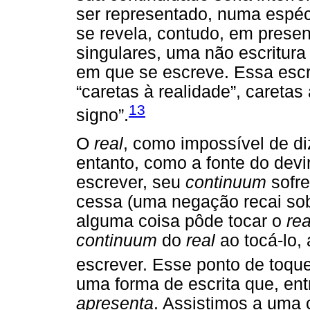
ser representado, numa espé
se revela, contudo, em prese
singulares, uma não escritu
em que se escreve. Essa escrit
“caretas à realidade”, caretas 
13
signo”.
O
real
, como impossível de di
entanto, como a fonte do devi
escrever, seu
continuum
sofre
cessa (uma negação recai sob
alguma coisa pôde tocar o
rea
continuum
do
real
ao tocá-lo,
escrever. Esse ponto de toque
uma forma de escrita que, ent
apresenta
. Assistimos a uma 