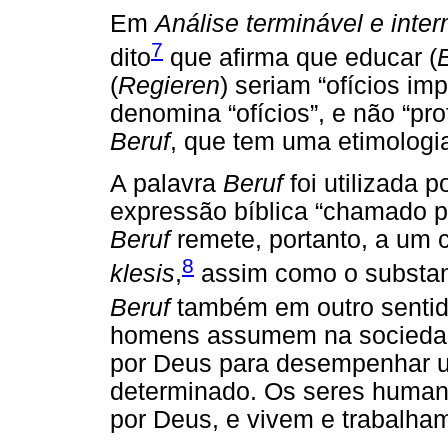
Em
Análise terminável e inte
7
dito
que afirma que educar (
(
Regieren
) seriam “ofícios imp
denomina “ofícios”, e não “pro
Beruf
, que tem uma etimologia
A palavra
Beruf
foi utilizada p
expressão bíblica “chamado p
Beruf
remete, portanto, a um 
8
klesis
,
assim como o substan
Beruf
também em outro sentido
homens assumem na sociedad
por Deus para desempenhar u
determinado. Os seres human
por Deus, e vivem e trabalha