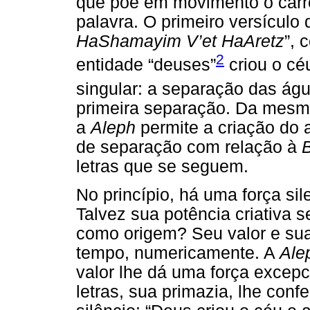
que põe em movimento o carro
palavra. O primeiro versículo d
HaShamayim V’et HaAretz
”, 
2
entidade “deuses”
criou o cé
singular: a separação das ág
primeira separação. Da mesm
a
Aleph
permite a criação do 
de separação com relação à
B
letras que se seguem.
No princípio, há uma força sil
Talvez sua potência criativa s
como origem? Seu valor e su
tempo, numericamente. A
Ale
valor lhe dá uma força excep
letras, sua primazia, lhe conf