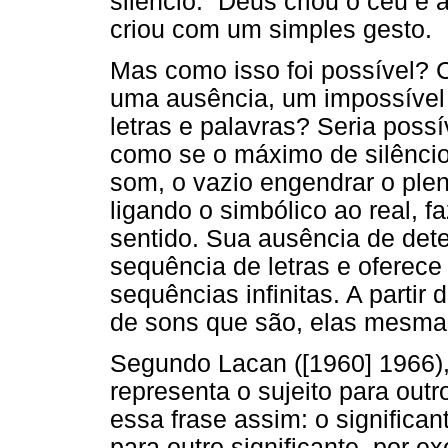
silêncio: “Deus criou o céu e a
criou com um simples gesto.
Mas como isso foi possível? 
uma ausência, um impossível d
letras e palavras? Seria possí
como se o máximo de silênci
som, o vazio engendrar o plen
ligando o simbólico ao real, f
sentido. Sua ausência de det
sequência de letras e oferece
sequências infinitas. A parti
de sons que são, elas mesmas,
Segundo Lacan ([1960] 1966), 
representa o sujeito para outr
essa frase assim: o significan
para outro significante, por e