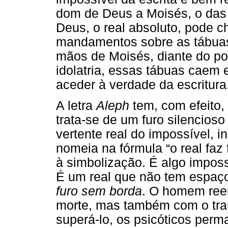
dom de Deus a Moisés, o das 
Deus, o real absoluto, pode c
mandamentos sobre as tábuas
mãos de Moisés, diante do po
idolatria, essas tábuas caem
aceder à verdade da escritura
A letra
Aleph
tem, com efeito,
trata-se de um furo silencioso 
vertente real do impossível, i
nomeia na fórmula “o real faz f
à simbolização. É algo imposs
É um real que não tem espaço
furo sem borda
. O homem ree
morte, mas também com o tra
superá-lo, os psicóticos per