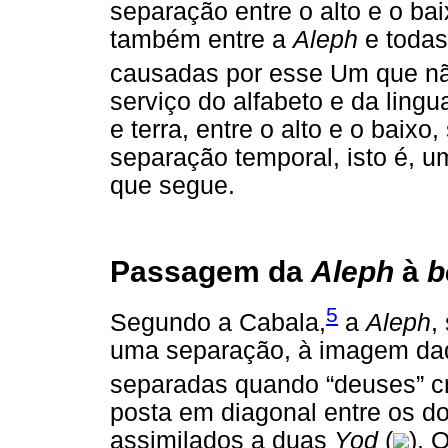
separação entre o alto e o bai
também entre a
Aleph
e todas
causadas por esse Um que nã
serviço do alfabeto e da ling
e terra, entre o alto e o baix
separação temporal, isto é, 
que segue.
Passagem da
Aleph
à
b
5
Segundo a Cabala,
a
Aleph
,
uma separação, à imagem daq
separadas quando “deuses” cri
posta em diagonal entre os do
assimilados a duas
Yod
(
). 