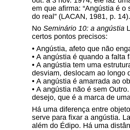
out. a 3 nov. 1974, ele faz um
em que afirma: “Angústia é o 
do real” (LACAN, 1981, p. 14)
No
Seminário 10: a angústia
L
certos pontos precisos:
• Angústia, afeto que não eng
• A angústia é quando a falta f
• A angústia tem uma estrutur
desviam, deslocam ao longo d
• A angústia é amarrada ao ob
• A angústia não é sem Outro.
desejo, que é a marca de uma 
Há uma diferença entre objet
serve para fixar a angústia. 
além do Édipo. Há uma distânc