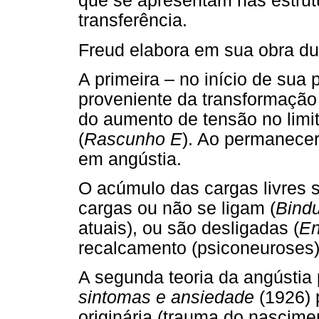
que se apresentam nas estrut
transferência.
Freud elabora em sua obra dua
A primeira – no início de sua 
proveniente da transformação 
do aumento de tensão no limit
(
Rascunho E
). Ao permanecer
em angústia.
O acúmulo das cargas livres s
cargas ou não se ligam (
Bind
atuais), ou são desligadas (
En
recalcamento (psiconeuroses)
A segunda teoria da angústia
sintomas e ansiedade
(1926) 
originária (trauma do nascime