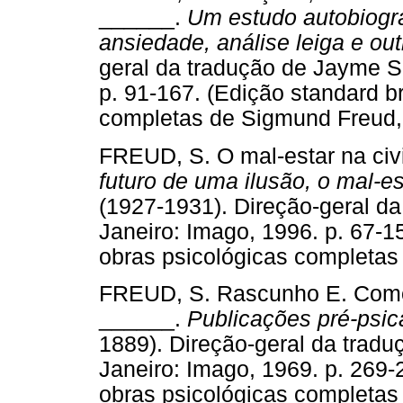
______.
Um estudo autobiográ
ansiedade, análise leiga e out
geral da tradução de Jayme S
p. 91-167. (Edição standard br
completas de Sigmund Fre
FREUD, S. O mal-estar na civi
futuro de uma ilusão, o mal-es
(1927-1931). Direção-geral d
Janeiro: Imago, 1996. p. 67-15
obras psicológicas complet
FREUD, S. Rascunho E. Como s
______.
Publicações pré-psic
1889). Direção-geral da trad
Janeiro: Imago, 1969. p. 269-
obras psicológicas complet