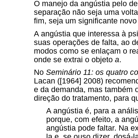
O manejo da angústia pelo des
separação não seja uma volta
fim, seja um significante novo
A angústia que interessa à psi
suas operações de falta, ao 
modos como se enlaçam o real
onde se extrai o objeto
a
.
No
Seminário 11: os quatro c
Lacan ([1964] 2008) recomend
e da demanda, mas também o 
direção do tratamento, para q
A angústia é, para a análi
porque, com efeito, a ang
angústia pode faltar. Na e
la e, se ouso dizer, dosá-