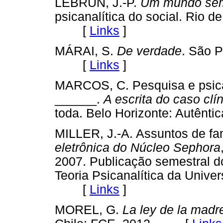
LEBRUN, J.-P.
Um mundo sem
psicanalítica do social. Rio 
[
Links
]
MÁRAI, S.
De verdade
. São 
[
Links
]
MARCOS, C. Pesquisa e psican
______.
A escrita do caso clí
toda. Belo Horizonte: Autê
MILLER, J.-A. Assuntos de fa
eletrônica do Núcleo Sephora
2007. Publicação semestral 
Teoria Psicanalítica da Unive
[
Links
]
MOREL, G.
La ley de la madr