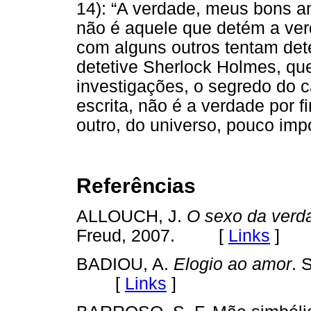
14): “A verdade, meus bons ami
não é aquele que detém a ve
com alguns outros tentam det
detetive Sherlock Holmes, que
investigações, o segredo do c
escrita, não é a verdade por f
outro, do universo, pouco impo
Referências
ALLOUCH, J.
O sexo da verd
Freud, 2007. [
Links
]
BADIOU, A.
Elogio ao amor
. 
[
Links
]