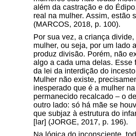
além da castração e do Édip
real na mulher. Assim, estã
(MARCOS, 2018, p. 100).
Por sua vez, a criança divide,
mulher, ou seja, por um lado a 
produz divisão. Porém, não e
algo a cada uma delas. Esse f
da lei da interdição do incest
Mulher não existe, precisame
inesperado que é a mulher na 
permanecido recalcado – o de
outro lado: só há mãe se houv
que subjaz à estrutura do infa
[lar] (JORGE, 2017, p. 196).
Na lógica do inconsciente, t