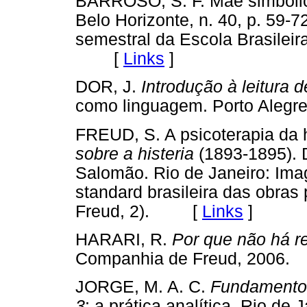
BARROSO, S. F. Mãe simbólic
Belo Horizonte, n. 40, p. 59-7
semestral da Escola Brasileir
[
Links
]
DOR, J.
Introdução à leitura 
como linguagem. Porto Aleg
FREUD, S. A psicoterapia da h
sobre a histeria
(1893-1895). 
Salomão. Rio de Janeiro: Ima
standard brasileira das obra
Freud, 2). [
Links
]
HARARI, R.
Por que não há r
Companhia de Freud, 200
JORGE, M. A. C.
Fundamentos
3
: a prática analítica. Rio 