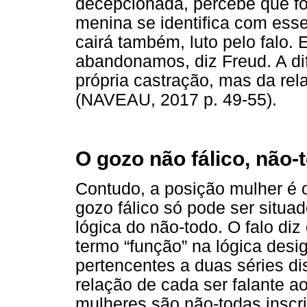
decepcionada, percebe que fo
menina se identifica com esse
cairá também, luto pelo falo
abandonamos, diz Freud. A di
própria castração, mas da re
(NAVEAU, 2017 p. 49-55).
O gozo não fálico, não-
Contudo, a posição mulher é 
gozo fálico só pode ser situado
lógica do não-todo. O falo di
termo “função” na lógica desi
pertencentes a duas séries di
relação de cada ser falante a
mulheres são não-todas inscri