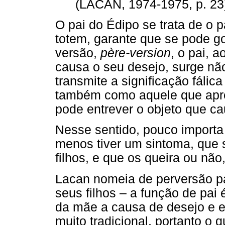
(LACAN, 1974-1975, p. 23
O pai do Édipo se trata de o p
totem, garante que se pode g
versão,
père-version
, o pai, 
causa o seu desejo, surge n
transmite a significação fálic
também como aquele que apre
pode entrever o objeto que c
Nesse sentido, pouco importa
menos tiver um sintoma, que 
filhos, e que os queira ou nã
Lacan nomeia de perversão pa
seus filhos – a função de pai
da mãe a causa de desejo e ex
muito tradicional, portanto o