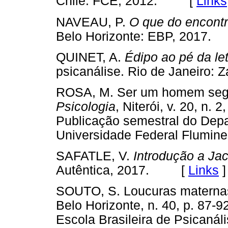
Chile: FCE, 2012. [
Links
NAVEAU, P.
O que do encontr
Belo Horizonte: EBP, 201
QUINET, A.
Édipo ao pé da le
psicanálise. Rio de Janeiro
ROSA, M. Ser um homem seg
Psicologia
, Niterói, v. 20, n. 
Publicação semestral do Depa
Universidade Federal Flu
SAFATLE, V.
Introdução a Ja
Autêntica, 2017. [
Links
]
SOUTO, S. Loucuras maternas
Belo Horizonte, n. 40, p. 87-9
Escola Brasileira de Psica