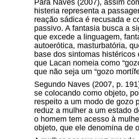
Para Naves (2007), assim co
histeria representa a passage
reação sádica é recusada e co
passivo. A fantasia busca a 
que excede a linguagem, fanta
autoerótica, masturbatória, qu
base dos sintomas histérico
que Lacan nomeia como “gozo 
que não seja um “gozo mortífe
Segundo Naves (2007, p. 191)
se colocando como objeto, poi
respeito a um modo de gozo p
reduz a mulher a um estado de
o homem tem acesso à mulher
objeto, que ele denomina de ob