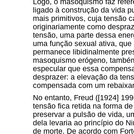
Logo, o masoquismo faz referê
ligado à construção da vida p
mais primitivos, cuja tensão
originariamente como despraze
tensão, uma parte dessa energ
uma função sexual ativa, que 
permanece libidinalmente pre
masoquismo erógeno, também 
especular que essa compensaçã
desprazer: a elevação da ten
compensada com um rebaixam
No entanto, Freud ([1924] 19
tensão fica retida na forma 
preservar a pulsão de vida, 
dela levaria ao princípio do N
de morte. De acordo com Fort