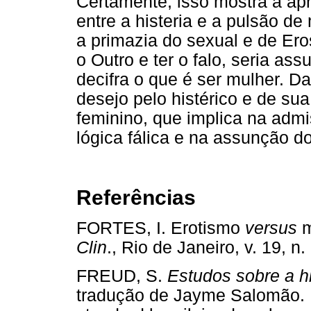
Certamente, isso mostra a ap
entre a histeria e a pulsão d
a primazia do sexual e de Ero
o Outro e ter o falo, seria a
decifra o que é ser mulher. 
desejo pelo histérico e de sua
feminino, que implica na admi
lógica fálica e na assunção d
Referências
FORTES, I. Erotismo
versus
m
Clin
., Rio de Janeiro, v. 19,
FREUD, S.
Estudos sobre a hi
tradução de Jayme Salomão. R