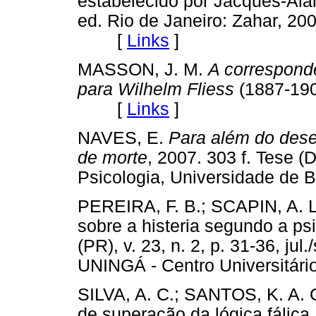
estabelecido por Jacques-Alai
ed. Rio de Janeiro: Zahar, 20
[
Links
]
MASSON, J. M.
A correspond
para Wilhelm Fliess
(1887-190
[
Links
]
NAVES, E.
Para além do dese
de morte
, 2007. 303 f. Tese (
Psicologia, Universidade de 
PEREIRA, F. B.; SCAPIN, A. L.
sobre a histeria segundo a ps
(PR), v. 23, n. 2, p. 31-36, jul
UNINGÁ - Centro Universit
SILVA, A. C.; SANTOS, K. A. 
de superação da lógica fálica