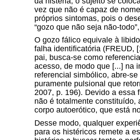
da histeria, o sujeito se col
vez que não é capaz de nomea
próprios sintomas, pois o dese
“gozo que não seja não-todo”
O gozo fálico equivale à libid
falha identificatória (FREUD, 
pai, busca-se como referencial
acesso, de modo que [...] na 
referencial simbólico, abre-
puramente pulsional que reto
2007, p. 196). Devido a essa fa
não é totalmente constituído,
corpo autoerótico, que está n
Desse modo, qualquer experiê
para os histéricos remete a es