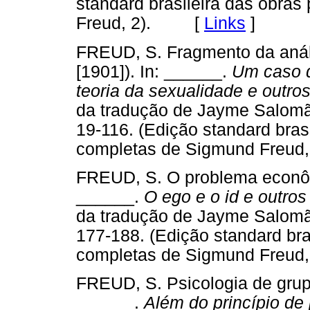
standard brasileira das obra
Freud, 2). [
Links
]
FREUD, S. Fragmento da análi
[1901]). In: ______.
Um caso d
teoria da sexualidade e outros
da tradução de Jayme Salomão
19-116. (Edição standard bras
completas de Sigmund Fre
FREUD, S. O problema econôm
______.
O ego e o id e outros
da tradução de Jayme Salomão
177-188. (Edição standard bra
completas de Sigmund Fre
FREUD, S. Psicologia de grupo
______.
Além do princípio de 