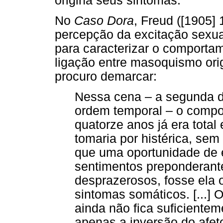
origina seus sintomas.
No
Caso Dora
, Freud ([1905] 
percepção da excitação sexu
para caracterizar o comportam
ligação entre masoquismo orig
procuro demarcar:
Nessa cena – a segunda d
ordem temporal – o comp
quatorze anos já era total
tomaria por histérica, se
que uma oportunidade de 
sentimentos preponderant
desprazerosos, fosse ela 
sintomas somáticos. [...]
ainda não fica suficiente
apenas a inversão do afeto