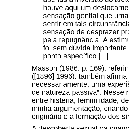
houve aqui um deslocamen
sensação genital que uma 
sentir em tais circunstânc
sensação de desprazer próp
pela repugnância. A estimu
foi sem dúvida importante
ponto específico [...]
Masson (1986, p. 169), referi
([1896] 1996), também afirma q
necessariamente, uma experiê
de natureza passiva”. Nesse 
entre histeria, feminilidade, 
minha argumentação, criando
originário e a formação dos si
A descoberta sexual da cria