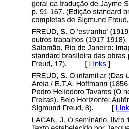
geral da tradução de Jayme S
p. 91-167. (Edição standard br
completas de Sigmund Fre
FREUD, S. O 'estranho' (1919)
outros trabalhos (1917-1918).
Salomão. Rio de Janeiro: Ima
standard brasileira das obra
Freud, 17). [
Links
]
FREUD, S. O infamiliar (Das
Areia / E.T.A. Hoffmann (185
Pedro Heliodoro Tavares (O 
Freitas). Belo Horizonte: Aut
Sigmund Freud, 8). [
Lin
LACAN, J. O seminário, livro 
Texto estabelecido por Jacques