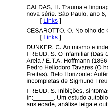
CALDAS, H. Trauma e linguag
nova série. São Paulo, ano 6,
[
Links
]
CESAROTTO, O. No olho do Ou
[
Links
]
DUNKER, C. Animismo e indet
FREUD, S. O infamiliar (Das
Areia / E.T.A. Hoffmann (185
Pedro Heliodoro Tavares (O 
Freitas). Belo Horizonte: Autê
incompletas de Sigmund Fr
FREUD, S. Inibições, sintoma
In:______. Um estudo autobiog
ansiedade, análise leiga e ou