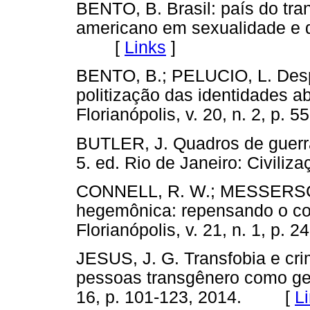
BENTO, B. Brasil: país do tran
americano em sexualidade e 
[
Links
]
BENTO, B.; PELUCIO, L. Desp
politização das identidades a
Florianópolis, v. 20, n. 2, 
BUTLER, J. Quadros de guerra
5. ed. Rio de Janeiro: Civil
CONNELL, R. W.; MESSERSCH
hegemônica: repensando o con
Florianópolis, v. 21, n. 1, p
JESUS, J. G. Transfobia e cr
pessoas transgênero como gen
16, p. 101-123, 2014. [
L