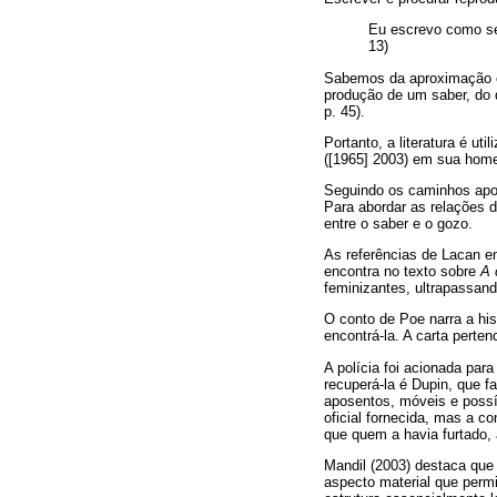
Eu escrevo como se 
13)
Sabemos da aproximação ent
produção de um saber, do qu
p. 45).
Portanto, a literatura é u
([1965] 2003) em sua homen
Seguindo os caminhos apont
Para abordar as relações d
entre o saber e o gozo.
As referências de Lacan em
encontra no texto sobre
A 
feminizantes, ultrapassa
O conto de Poe narra a hi
encontrá-la. A carta perten
A polícia foi acionada pa
recuperá-la é Dupin, que f
aposentos, móveis e possív
oficial fornecida, mas a c
que quem a havia furtado, 
Mandil (2003) destaca que
aspecto material que permi