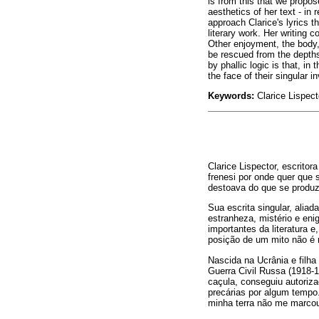
is from this that we propos
aesthetics of her text - in 
approach Clarice's lyrics th
literary work. Her writing 
Other enjoyment, the body,
be rescued from the depths
by phallic logic is that, in
the face of their singular 
Keywords:
Clarice Lispect
Clarice Lispector, escritor
frenesi por onde quer que 
destoava do que se produzi
Sua escrita singular, alia
estranheza, mistério e eni
importantes da literatura
posição de um mito não é mu
Nascida na Ucrânia e filh
Guerra Civil Russa (1918-1
caçula, conseguiu autoriz
precárias por algum tempo.
minha terra não me marcou