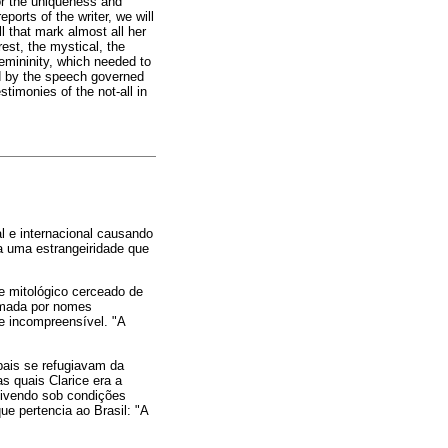
for the uniqueness and
eports of the writer, we will
ll that mark almost all her
est, the mystical, the
emininity, which needed to
ed by the speech governed
stimonies of the not-all in
al e internacional causando
ía uma estrangeiridade que
se mitológico cerceado de
lamada por nomes
e incompreensível. "A
pais se refugiavam da
as quais Clarice era a
vivendo sob condições
e pertencia ao Brasil: "A