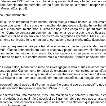
faleceu em 1930, vítima da sífilis. A progressão da doença foi lenta e peno
aís completamente estranho, restou à família assisti-la morrer, "incapaz de 
Moser, 2017, p. 84).
cou profundamente:
dar à luz de um modo muito bonito. Minha mãe já estava doente, e, por uma 
va-se que ter um filho curava uma mulher de uma doença. Então fui delibera
Só que não curei minha mãe. E sinto até hoje essa carga de culpa: fizeram
lhei. Como se contassem comigo nas trincheiras de uma guerra e eu tivesse 
aram eu ter nascido em vão e tê-los traído na grande esperança. Mas eu, e
smente se tivesse feito um milagre: eu nascer e curar minha mãe. (Lispector,
grafia, pequena demais para trabalhar e conseguir dinheiro para ajudar nas 
irmãs, Clarice permanecia em casa e encenava peças ou contava histórias pa
ncia nasceu seu vínculo com a escrita, a brincadeira com as palavras e a cria
morte da mãe, e a escrita nunca mais a abandonou. Sempre às voltas com u
mos extrair algo, tendo como mote de investigação a letra e suas relações c
resse abordar Clarice numa tentativa de enquadrá-la em conceitos psicanalíti
o de "[...] bancar o psicólogo quando o artista lhe desbrava o caminho" (Lacan
a história e do momento fecundo em que se deu início sua relação com a e
e escreve? que é que se diz? e como dizer? e como é que se começa? e que 
 defrontando tranquilo? (Lispector, 1999a, p. 157)
ue escrever era uma maldição, mas uma maldição que salvava. Para ela, a es
uma exigência da qual não é possível se livrar, um vício penoso que arrasta e
artida, pois escrever é sentir até o último fim o sentimento que permanece
zir o irreproduzível: