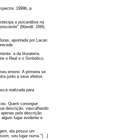
spector, 1999b, p.
ntecipa a psicanálise na
consciente" (Mandil, 2005,
 Duras, apontada por Lacan
precede.
nte: a da lituraterra.
tre o Real e o Simbólico,
seu ensino. A primeira se
tra junto a seus efeitos
sca realizada para
teceu. Quem consegue
 sua descrição, vasculhando
a apenas pela descrição
m algum lugar evidente e
agem, ela possui um
sim, seu lugar numa "[...]