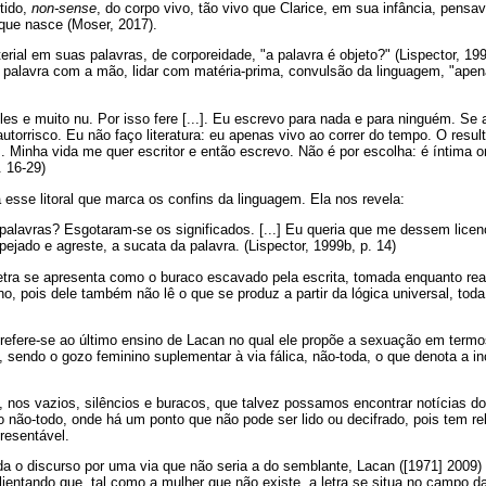
tido,
non-sense
, do corpo vivo, tão vivo que Clarice, em sua infância, pens
 que nasce (Moser, 2017).
rial em suas palavras, de corporeidade, "a palavra é objeto?" (Lispector, 1998
 a palavra com a mão, lidar com matéria-prima, convulsão da linguagem, "ape
es e muito nu. Por isso fere [...]. Eu escrevo para nada e para ninguém. Se
autorrisco. Eu não faço literatura: eu apenas vivo ao correr do tempo. O resul
..]. Minha vida me quer escritor e então escrevo. Não é por escolha: é íntim
. 16-29)
ca esse litoral que marca os confins da linguagem. Ela nos revela:
alavras? Esgotaram-se os significados. [...] Eu queria que me dessem licen
ejado e agreste, a sucata da palavra. (Lispector, 1999b, p. 14)
etra se apresenta como o buraco escavado pela escrita, tomada enquanto rea
, pois dele também não lê o que se produz a partir da lógica universal, toda 
 refere-se ao último ensino de Lacan no qual ele propõe a sexuação em term
sendo o gozo feminino suplementar à via fálica, não-toda, o que denota a in
 nos vazios, silêncios e buracos, que talvez possamos encontrar notícias do
o não-todo, onde há um ponto que não pode ser lido ou decifrado, pois tem 
presentável.
a o discurso por uma via que não seria a do semblante, Lacan ([1971] 2009)
alientando que, tal como a mulher que não existe, a letra se situa no campo d