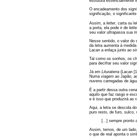
estrutura essencialmente lo
O encadeamento dos signif
significação, o significan
Assim, a
letter
, carta ou 
a porta, ela pode ir de
lette
seu valor ultrapassa sua
Nesse sentido, o valor do s
da letra aumenta à medida
Lacan a enlaça junto ao si
Tal como os sonhos, os ch
para decifrar seu valor sig
Já em
Lituraterra
(Lacan [1
Numa viagem ao Japão, ao 
nuvens carregadas de água
É a partir dessa outra cen
aquilo que faz rasgo e esc
e é isso que produzirá as r
Aqui, a letra se descola do
puro resto, de furo, sulco,
[...] sempre pronto 
Assim, temos, de um lado,
o que de real aponta o simb