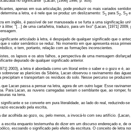
calizada no significante" (Lacan, [1956] 1998, p. 505).
icantes, apenas em sua articulação, pode produzir os mais variados sentidos
te determina a letra, e é nele que se produz um deslizamento: S
para S
, S
e
1
2
3
letra em inglês, é passível de ser manuseada e se furta a uma significação u
r
à
litter,
"[...] de uma carta/letra, traduzo, para um lixo" (Lacan, [1971] 2009
 mensagem.
ignificante articulado à letra, é despojado de qualquer significado que o antec
 que o valor semântico se reduz. No momento em que apresenta essa primeira
mbólico, e tem, portanto, relação com as formações inconscientes.
istes, os lapsos e os atos falhos, a perspectiva de uma mensagem disfarçad
nificante depurado de qualquer significado anterior.
971] 2003), a letra é abordada como um litoral entre o saber e o gozo e é, ao
sobrevoar as planícies da Sibéria, Lacan observou o ravinamento das água
 precipitam e transportam os resíduos do solo. Nesse percurso se produzem 
a que Lacan passa a pensar na letra, agora de um outro lugar. Esse ravinam
oa. Para Lacan, as nuvens carregadas seriam o semblante que, ao romper, for
asuras na terra.
 significante e se converte em pura literalidade, ao lado do real, reduzindo-s
 vazio escavado pela escrita,
a dar acolhida ao gozo, ou, pelo menos, a invocá-lo com seu artifício. (Lacan,
 a escrita enquanto testemunha do dizer em um discurso endereçado e, de ou
ólico, escoando o significado pelo efeito da escritura. O conceito de letra nos