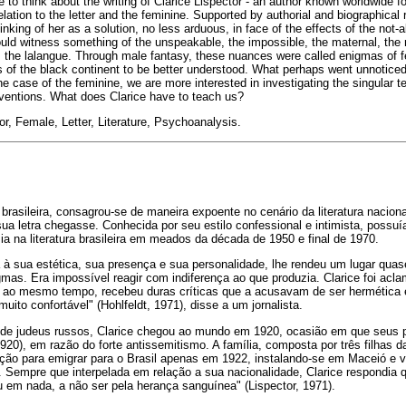
e to think about the writing of Clarice Lispector - an author known worldwide 
relation to the letter and the feminine. Supported by authorial and biographical r
inking of her as a solution, no less arduous, in face of the effects of the not-a
could witness something of the unspeakable, the impossible, the maternal, the r
 the lalangue. Through male fantasy, these nuances were called enigmas of f
 of the black continent to be better understood. What perhaps went unnotic
 the case of the feminine, we are more interested in investigating the singular te
inventions. What does Clarice have to teach us?
or, Female, Letter, Literature, Psychoanalysis.
a brasileira, consagrou-se de maneira expoente no cenário da literatura nacion
sua letra chegasse. Conhecida por seu estilo confessional e intimista, possu
a na literatura brasileira em meados da década de 1950 e final de 1970.
da à sua estética, sua presença e sua personalidade, lhe rendeu um lugar qua
gmas. Era impossível reagir com indiferença ao que produzia. Clarice foi ac
 e, ao mesmo tempo, recebeu duras críticas que a acusavam de ser hermética 
ito confortável" (Hohlfeldt, 1971), disse a um jornalista.
a de judeus russos, Clarice chegou ao mundo em 1920, ocasião em que seus 
920), em razão do forte antissemitismo. A família, composta por três filhas d
ação para emigrar para o Brasil apenas em 1922, instalando-se em Maceió e 
 Sempre que interpelada em relação a sua nacionalidade, Clarice respondia qu
 em nada, a não ser pela herança sanguínea" (Lispector, 1971).