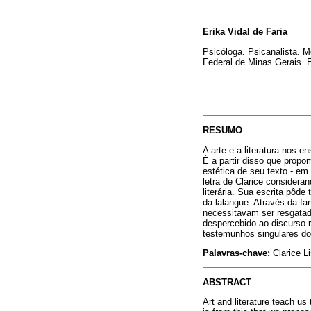
Erika Vidal de Faria
Psicóloga. Psicanalista. M
Federal de Minas Gerais. 
RESUMO
A arte e a literatura nos 
É a partir disso que propo
estética de seu texto - em
letra de Clarice consider
literária. Sua escrita pôde
da lalangue. Através da f
necessitavam ser resgatad
despercebido ao discurso r
testemunhos singulares do
Palavras-chave:
Clarice Li
ABSTRACT
Art and literature teach us