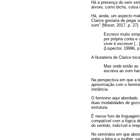
Há a presença do sem sen
árvore, como bicho, coisa
Há, ainda, um aspecto mate
Clarice gostaria de pegar
som" (Moser, 2017, p. 27).
Escrevo muito simpl
por própria conta e 
viver é escrever [.
(Lispector, 1999b, p
A lituraterra de Clarice to
Mas onde estão as p
escreva ao som harp
Na perspectiva em que a l
aproximação com o feminino
instância.
O feminino aqui abordado,
duas modalidades de gozo, 
estrutura.
É nesse furo da linguagem,
compatível com a lógica d
do sentido, indizível e irre
No seminário em que abord
entre a letra e a mulher, s