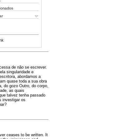
s
cionados
ar
nk
 cessa de não se escrever.
ela singularidade e
 escritora, abordamos a
cam quase toda a sua obra
ca, do gozo Outro, do corpo,
ade, as quais
que talvez tenha passado
s investigar os
nar?
ver ceases to be written. It