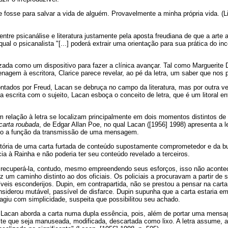
fosse para salvar a vida de alguém. Provavelmente a minha própria vida. (Li
re psicanálise e literatura justamente pela aposta freudiana de que a arte a
al o psicanalista "[...] poderá extrair uma orientação para sua prática do in
tilizada como um dispositivo para fazer a clínica avançar. Tal como Marguerite
agem à escritora, Clarice parece revelar, ao pé da letra, um saber que nos 
ados por Freud, Lacan se debruça no campo da literatura, mas por outra verte
a escrita com o sujeito, Lacan esboça o conceito de letra, que é um litoral en
 relação à letra se localizam principalmente em dois momentos distintos de 
carta roubada
, de Edgar Allan Poe, no qual Lacan ([1956] 1998) apresenta a le
ndo a função da transmissão de uma mensagem.
stória de uma carta furtada de conteúdo supostamente comprometedor e da bu
cia à Rainha e não poderia ter seu conteúdo revelado a terceiros.
ra recuperá-la, contudo, mesmo empreendendo seus esforços, isso não acon
az um caminho distinto ao dos oficiais. Os policiais a procuravam a partir de
eis esconderijos. Dupin, em contrapartida, não se prestou a pensar na cart
onsiderou mutável, passível de disfarce. Dupin supunha que a carta estaria e
agiu com simplicidade, suspeita que possibilitou seu achado.
 Lacan aborda a carta numa dupla essência, pois, além de portar uma mens
te que seja manuseada, modificada, descartada como lixo. A letra assume, as