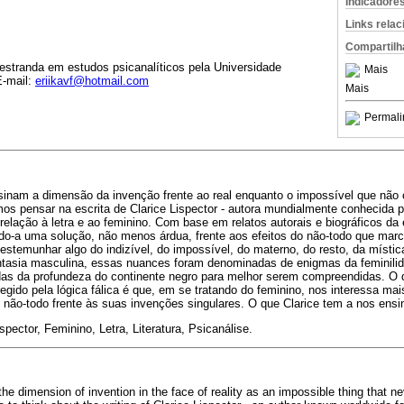
Indicadore
Links rela
Compartilh
estranda em estudos psicanalíticos pela Universidade
Mais
E-mail:
eriikavf@hotmail.com
Mais
Permali
ensinam a dimensão da invenção frente ao real enquanto o impossível que não
mos pensar na escrita de Clarice Lispector - autora mundialmente conhecida p
 relação à letra e ao feminino. Com base em relatos autorais e biográficos da
ando-a uma solução, não menos árdua, frente aos efeitos do não-todo que mar
 testemunhar algo do indizível, do impossível, do materno, do resto, da místi
antasia masculina, essas nuances foram denominadas de enigmas da feminilid
as da profundeza do continente negro para melhor serem compreendidas. O 
egido pela lógica fálica é que, em se tratando do feminino, nos interessa mai
 não-todo frente às suas invenções singulares. O que Clarice tem a nos ensi
spector, Feminino, Letra, Literatura, Psicanálise.
 the dimension of invention in the face of reality as an impossible thing that ne