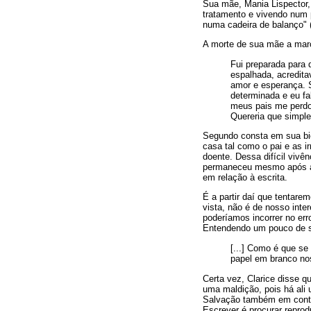
Sua mãe, Mania Lispector, 
tratamento e vivendo num p
numa cadeira de balanço" (
A morte de sua mãe a mar
Fui preparada para 
espalhada, acredita
amor e esperança. 
determinada e eu fa
meus pais me perdo
Quereria que simple
Segundo consta em sua bio
casa tal como o pai e as 
doente. Dessa difícil vivê
permaneceu mesmo após a 
em relação à escrita.
É a partir daí que tentare
vista, não é de nosso inte
poderíamos incorrer no err
Entendendo um pouco de su
[...] Como é que s
papel em branco nos
Certa vez, Clarice disse q
uma maldição, pois há ali 
Salvação também em contrap
Escrever é procurar reprodu