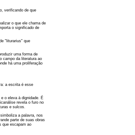
o, verificando de que
malizar o que ele chama de
mporta o significado de
e "liturarius" que
produzir uma forma de
o campo da literatura ao
 onde há uma proliferação
a: a escrita é esse
 e o eleva à dignidade. É
canálise revela o furo no
turas e sulcos.
simboliza a palavra, nos
Grande parte de suas obras
tos que escapam ao