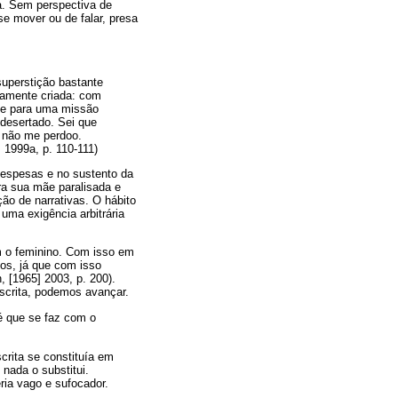
sa. Sem perspectiva de
se mover ou de falar, presa
superstição bastante
damente criada: com
-me para uma missão
desertado. Sei que
u não me perdoo.
 1999a, p. 110-111)
despesas e no sustento da
ra sua mãe paralisada e
ção de narrativas. O hábito
ma exigência arbitrária
om o feminino. Com isso em
cos, já que com isso
, [1965] 2003, p. 200).
scrita, podemos avançar.
é que se faz com o
crita se constituía em
 nada o substitui.
ria vago e sufocador.