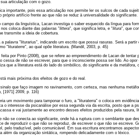
 sua articulação com o gozo.
ica importante, pois essa articulação nos permite ler os sulcos de cada sujeit
próprio artifício frente ao que não se reduz à universalidade do significante.
campo da linguística, Lacan investiga o saber esquecido da língua para for
ta nos coloca diante das palavras "
littera
", que significa letra, e "
litura
", que co
 transmite a ideia de cobertura.
a palavra "liturarius", indicando um escrito que possui rasuras. Será a partir d
o "lituraterre", ao qual opõe literatura. (Mandil, 2003, p. 45)
feita por Pinto (2008), que se refere ao empreendimento de Lacan de tentar 
ão cessa de não se escrever, para que o inconsciente possa ser lido. Ao opor 
aliza que a literatura está do lado do simbólico, do significante e da metáfora,
, está mais próxima dos efeitos de gozo e do real.
 assinalo que faço imagem no ravinamento, com certeza, mas nenhuma metáfor
, [1971] 2009, p. 116)
eria um movimento para tamponar o furo, a "lituraterra" o coloca em evidência
ca o interesse da psicanálise por essa segunda via da escrita, posto que a psi
racassa e vai justamente ao encontro desses efeitos produzidos pela rasura, li
e não se conecta ao significante, onde há a ruptura com o semblante que des
ice de reproduzir o que não se reproduz, de escrever o que não se escreve. 
el, pelo traduzível, pelo comunicável. Em sua escritura encontramos aspec
ra além da organização sintática, rompendo delicadamente com o léxico.