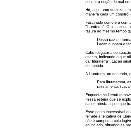
pensar a noção do real em
Há, aqui, uma sutileza clín
maneira cada um constrói o 
Fascinado como era com o 
"lituraterra". O psicanalis
rasura ao mesmo tempo que
Dessa raiz se forma 
Lacan cunhará o term
Cabe resgatar a pontuação 
escrita, indicando o que n
da "lituraterra", Lacan sin
de sentido.
A lituraterra, ao contrário
Para lituraterrear,
ravinamento. (Lacan
Enquanto na literatura hav
nessa esteira que se expli
saber, atesta aquilo que f
Esse ponto inacessível qu
remete à tentativa de Clar
não é composta pelo legív
enunciado, situando-se pa