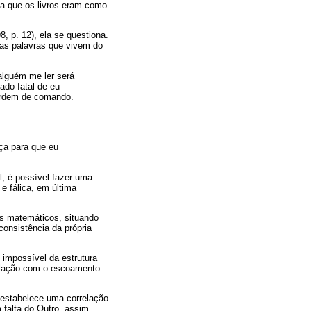
ava que os livros eram como
, p. 12), ela se questiona.
nas palavras que vivem do
 alguém me ler será
tado fatal de eu
a ordem de comando.
ça para que eu
l, é possível fazer uma
e fálica, em última
os matemáticos, situando
consistência da própria
 impossível da estrutura
relação com o escoamento
 estabelece uma correlação
a falta do Outro, assim