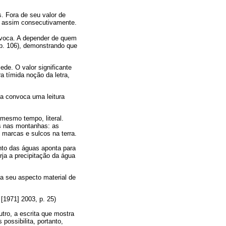
. Fora de seu valor de
 assim consecutivamente.
nívoca. A depender de quem
, p. 106), demonstrando que
ede. O valor significante
 tímida noção da letra,
a convoca uma leitura
 mesmo tempo, literal.
s nas montanhas: as
marcas e sulcos na terra.
ento das águas aponta para
ja a precipitação da água
e a seu aspecto material de
 [1971] 2003, p. 25)
tro, a escrita que mostra
 possibilita, portanto,