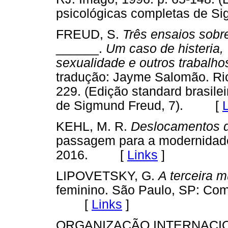
psicológicas completas de 
FREUD, S.
Três ensaios sobr
______.
Um caso de histeria, 
sexualidade e outros trabalho
tradução: Jayme Salomão. Rio
229. (Edição standard brasile
de Sigmund Freud, 7). [
KEHL, M. R.
Deslocamentos d
passagem para a modernidade
2016. [
Links
]
LIPOVETSKY, G.
A terceira m
feminino. São Paulo, SP: Com
[
Links
]
ORGANIZAÇÃO INTERNACI