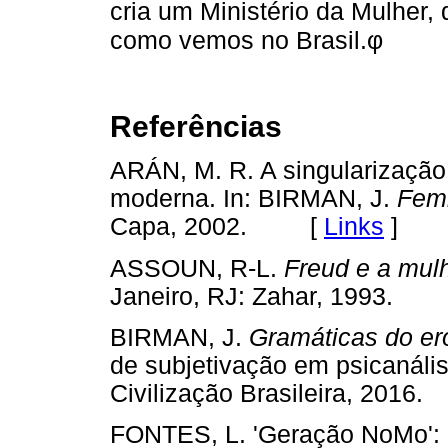
cria um Ministério da Mulher,
φ
como vemos no Brasil.
Referências
ARÁN, M. R. A singularização 
moderna. In: BIRMAN, J.
Femi
Capa, 2002. [
Links
]
ASSOUN, R-L.
Freud e a mulh
Janeiro, RJ: Zahar, 1993.
BIRMAN, J.
Gramáticas do er
de subjetivação em psicanálise
Civilização Brasileira, 20
FONTES, L. 'Geração NoMo': 