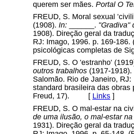
querem ser mães.
Portal O T
FREUD, S. Moral sexual 'civi
(1908).
In:
______.
"Gradiva" 
1908). Direção geral da trad
RJ: Imago, 1996. p. 169-186. 
psicológicas completas de 
FREUD, S. O 'estranho' (1919
outros trabalhos
(1917-1918). 
Salomão. Rio de Janeiro, RJ: 
standard brasileira das obra
Freud, 17). [
Links
]
FREUD, S. O mal-estar na civ
de uma ilusão, o mal-estar na 
1931). Direção geral da trad
RJ: Imago, 1996. p. 65-148. (