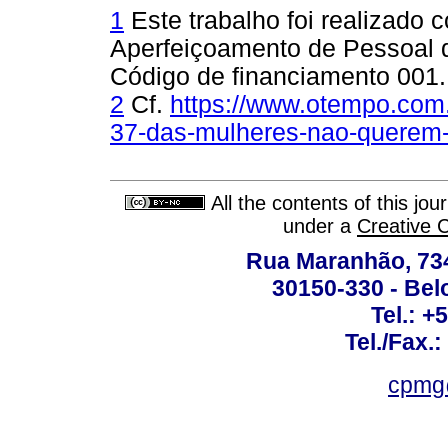
1
Este trabalho foi realizado
Aperfeiçoamento de Pessoal d
Código de financiamento 001.
2
Cf.
https://www.otempo.com.
37-das-mulheres-nao-querem
All the contents of this jo
under a
Creative 
Rua Maranhão, 734 
30150-330 - Belo
Tel.: +
Tel./Fax.
cpmg