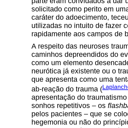
parte eram convidados a dar u
solicitado como perito em um
caráter do adoecimento, teceu
utilizadas no intuito de faze
rapidamente aos campos de b
A respeito das neuroses trau
caminhos depreendidos do eve
como um elemento desencadea
neurótica já existente ou o t
que apresenta como uma tenta
Laplanche
ab-reação do trauma (
apresentação do traumatismo
sonhos repetitivos – os
flash
pelos pacientes – que se col
hegemonia ou não do princípi