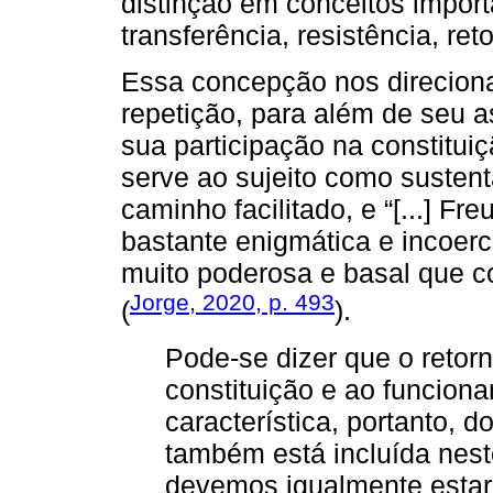
distinção em conceitos impor
transferência, resistência, ret
Essa concepção nos direciona
repetição, para além de seu a
sua participação na constitui
serve ao sujeito como sustent
caminho facilitado, e “[...] F
bastante enigmática e incoerc
muito poderosa e basal que co
Jorge, 2020, p. 493
(
).
Pode-se dizer que o retorn
constituição e ao funcion
característica, portanto, d
também está incluída nest
devemos igualmente estar 