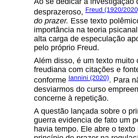
Ao se dedicar à investigação 
Freud (1920/2020
desprazeroso,
do prazer.
Esse texto polêmic
importância na teoria psicana
alta carga de especulação ap
pelo próprio Freud.
Além disso, é um texto muito 
freudiana com citações e font
Iannini (2020)
conforme
. Para 
desviarmos do curso empreen
concerne à repetição.
A questão lançada sobre o pri
guerra evidencia de fato um 
havia tempo. Ele abre o texto
princípio de prazer na regula