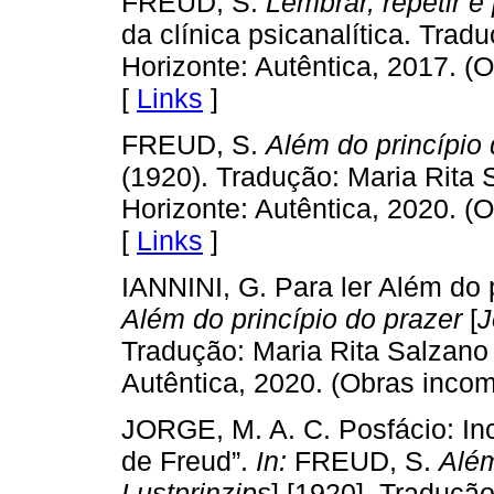
FREUD, S.
Lembrar, repetir e
da clínica psicanalítica. Trad
Horizonte: Autêntica, 2017. 
[
Links
]
FREUD, S.
Além do princípio 
(1920). Tradução: Maria Rita 
Horizonte: Autêntica, 2020. 
[
Links
]
IANNINI, G. Para ler Além do 
Além do princípio do prazer
[
J
Tradução: Maria Rita Salzano 
Autêntica, 2020. (Obras inco
JORGE, M. A. C. Posfácio: Inci
de Freud”.
In:
FREUD, S.
Além
Lustprinzips
] [1920]. Traduçã