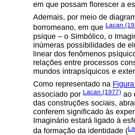
em que possam florescer a esc
Ademais, por meio de diagram
Lacan (19
borromeano, em que
psique – o Simbólico, o Imagi
inúmeras possibilidades de el
linear dos fenômenos psíquico
relações entre processos cons
mundos intrapsíquicos e exte
Como representado na
Figura
Lacan (1977)
associado por
ao 
das construções sociais, abr
conferem significado às exper
Imaginário estará ligado à es
La
da formação da identidade (