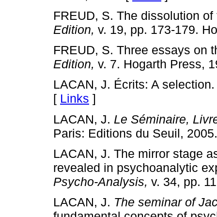
FREUD, S. The dissolution of
Edition,
v. 19, pp. 173-179. Ho
FREUD, S. Three essays on th
Edition,
v. 7. Hogarth Press, 1
LACAN, J. Écrits: A selection.
[
Links
]
LACAN, J.
Le Séminaire, Livre
Paris: Editions du Seuil, 2005
LACAN, J. The mirror stage as 
revealed in psychoanalytic e
Psycho-Analysis,
v. 34, pp. 1
LACAN, J.
The seminar of Ja
fundamental concepts of psyc