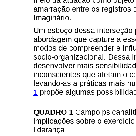
meio da atuação como objet
amarração entre os registros 
Imaginário.
Um esboço dessa interseção 
abordagem que capture a essê
modos de compreender e influ
socio-organizacional. Dessa 
desenvolver mais sensibilida
inconscientes que afetam o 
levando-as a práticas mais h
1
propõe algumas possibilidad
QUADRO 1
Campo psicanalít
implicações sobre o exercíci
liderança