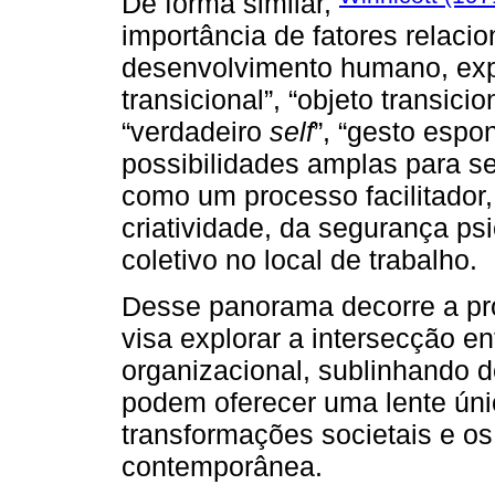
De forma similar,
importância de fatores relaci
desenvolvimento humano, exp
transicional”, “objeto transici
“verdadeiro
self
”, “gesto espon
possibilidades amplas para s
como um processo facilitador
criatividade, da segurança ps
coletivo no local de trabalho.
Desse panorama decorre a prop
visa explorar a intersecção e
organizacional, sublinhando 
podem oferecer uma lente ún
transformações societais e o
contemporânea.