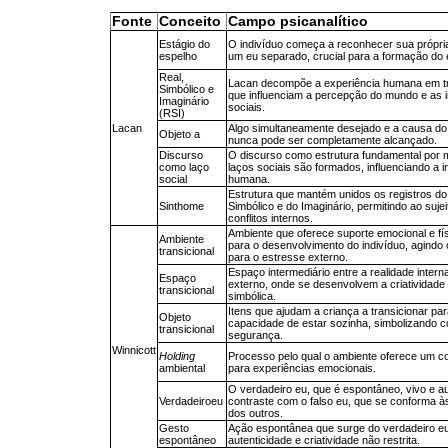
Fonte
Conceito
Campo psicanalítico
Estágio do
O indivíduo começa a reconhecer sua própr
espelho
um eu separado, crucial para a formação do 
Real,
Lacan decompõe a experiência humana em tr
Simbólico e
que influenciam a percepção do mundo e as 
Imaginário
sociais.
(RSI)
Lacan
Algo simultaneamente desejado e a causa do
Objeto a
nunca pode ser completamente alcançado.
Discurso
O discurso como estrutura fundamental por m
como laço
laços sociais são formados, influenciando a i
social
humana.
Estrutura que mantém unidos os registros do
Sinthome
Simbólico e do Imaginário, permitindo ao sujei
conflitos internos.
Ambiente que oferece suporte emocional e fí
Ambiente
para o desenvolvimento do indivíduo, agindo
transicional
para o estresse externo.
Espaço intermediário entre a realidade inter
Espaço
externo, onde se desenvolvem a criatividade
transicional
simbólica.
Itens que ajudam a criança a transicionar pa
Objeto
capacidade de estar sozinha, simbolizando c
transicional
segurança.
Winnicott
Holding
Processo pelo qual o ambiente oferece um c
ambiental
para experiências emocionais.
O verdadeiro eu, que é espontâneo, vivo e au
Verdadeiroeu
contraste com o falso eu, que se conforma à
dos outros.
Gesto
Ação espontânea que surge do verdadeiro eu,
espontâneo
autenticidade e criatividade não restrita.