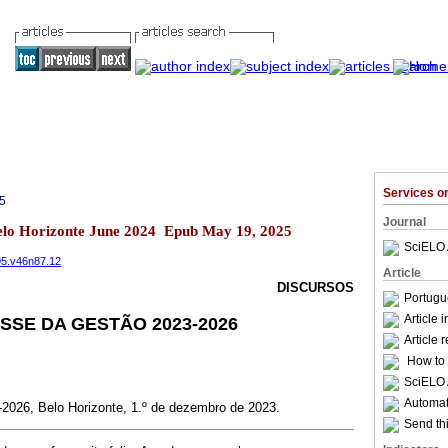
Services 
5
Journal
Belo Horizonte June 2024 Epub May 19, 2025
SciELO 
395.v46n87.12
Article
DISCURSOS
Portugu
Article 
SSE DA GESTÃO 2023-2026
Article 
How to c
SciELO 
Automati
-2026, Belo Horizonte, 1.º de dezembro de 2023.
Send thi