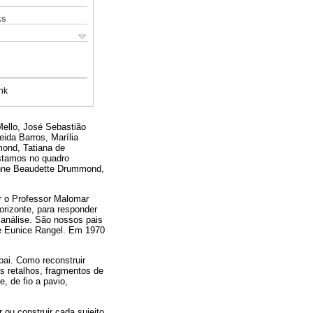
ks
nk
ello, José Sebastião
da Barros, Marília
ond, Tatiana de
stamos no quadro
zanne Beaudette Drummond,
r o Professor Malomar
orizonte, para responder
análise. São nossos pais
a e Eunice Rangel. Em 1970
pai. Como reconstruir
s retalhos, fragmentos de
, de fio a pavio,
 ou construir cada sujeito.