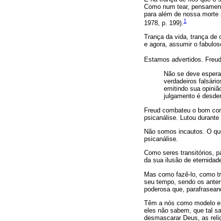
Como num tear, pensamento
para além de nossa morte p
1
1978, p. 199).
Trança da vida, trança de 
e agora, assumir o fabulo
Estamos advertidos. Freud
Não se deve esperar
verdadeiros falsári
emitindo sua opiniã
julgamento é desden
Freud combateu o bom comb
psicanálise. Lutou durant
Não somos incautos. O qu
psicanálise.
Como seres transitórios, p
da sua ilusão de eternidad
Mas como fazê-lo, como tra
seu tempo, sendo os anteri
poderosa que, parafraseand
Têm a nós como modelo e d
eles não sabem, que tal s
desmascarar Deus, as reli