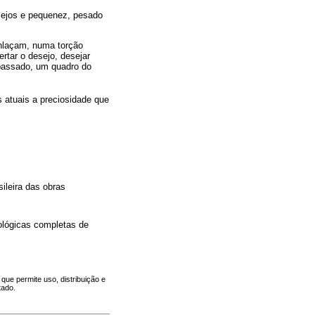
esejos e pequenez, pesado
enlaçam, numa torção
rtar o desejo, desejar
 passado, um quadro do
 atuais a preciosidade que
ileira das obras
ológicas completas de
ue permite uso, distribuição e
tado.