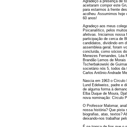
Agradeço a presença de to
aceitaram compor este Gru
para estarmos à frente dest
acolheu. Assumimos hoje o
60 anos!
Agradeço aos meus colegas
Psicanalítico, pelos muito
afetivas. Iniciamos nossa
participação de cerca de 8
candidatos, dividindo em 
assembleia geral, foram v
concluída, como sócios do
Menezes Fernandes, Léa Me
Brandão Lemos de Morais 
Tscherbakowski de Guimar
societário nós 5, todos d
Carlos Antônio Andrade Me
Nascia em 1963 o Círculo 
Lund Edelweiss, padre e di
de alguma forma à demand
Elba Duque de Moura, Djalm
nova nominação: Círculo P
O Professor Malomar, anali
nossa história? Que pista 
biografias, atas, textos? 
deixando-nos trabalhar pel
É na trança de fios que o 