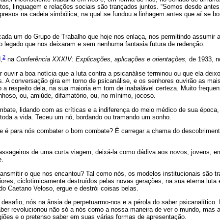
s, linguagem e relações sociais são trançados juntos. “Somos desde ante
resos na cadeia simbólica, na qual se fundou a linhagem antes que aí se bor
cada um do Grupo de Trabalho que hoje nos enlaça, nos permitindo assumir a
so legado que nos deixaram e sem nenhuma fantasia futura de redenção.
2
,
na
Conferência XXXIV: Explicações, aplicações e orientações,
de 1933, n
 ouvir a boa notícia que a luta contra a psicanálise terminou ou que ela deix
os. A conversação gira em torno de psicanálise, e os senhores ouvirão as mai
o a respeito dela, na sua maioria em tom de inabalável certeza. Muito freque
hoso, ou, amiúde, difamatório, ou, no mínimo, jocoso.
ate, lidando com as críticas e a indiferença do meio médico de sua época
e toda a vida. Teceu um nó, bordando ou tramando um sonho.
e é para nós combater o bom combate? É carregar a chama do descobrimento
assageiros de uma curta viagem, deixá-la como dádiva aos novos, jovens, em
e.
nsmitir o que nos encantou? Tal como nós, os modelos institucionais são tr
ores, ciclotimicamente destruídos pelas novas gerações, na sua eterna luta e
o Caetano Veloso, ergue e destrói coisas belas.
esafio, nós na ânsia de perpetuarmo-nos e a pérola do saber psicanalítico
aber revolucionou não só a nós como a nossa maneira de ver o mundo, mas 
giões e o pretenso saber em suas várias formas de apresentação.