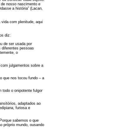
s de nosso nascimento e
dasse a história” (Lacan,
 vida com plenitude, aqui
os diz:
ou de ser usada por
s diferentes pessoas
ntemente, o
, com julgamentos sobre a
 que nos tocou fundo – a
 todo o onipotente fulgor
ansitórios, adaptados ao
dipiana, furiosa e
. Porque sabemos o que
ao próprio mundo, ousando