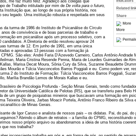
Indicators
dos, me faz muito feliz. Agradeço aos colegas que
po de Trabalho intitulado por mim de
De volta para o futuro,
Related lin
a Instituição que, ao longo de sua própria história, nos
 seu legado. Uma instituição robusta e respeitada em seus
Share
More
 da turma de 1986 do Instituto de Psicanálise do Círculo
More
s anos de convivência e de boas parcerias de trabalho e
 formação em psicanálise após um processo seletivo, com a
Permali
0 candidatos. A Diretoria de então resolveu aprovar 24
duas turmas de 12. Em junho de 1991, em uma única
otadas e aprovadas 13 pessoas com a formação já
 CPMG. São eles: André Faria D’Azevedo Carneiro, Carlos Antônio Andrade M
ilman, Maria Cristina Resende Penna, Maria de Lourdes Guimarães de Almei
Kallas, Marisa Decat Moura, Sônia Cury da Silva, Suzanne Beaudette Drumm
ães Mourão e Túlcia Vasconcelos Barros Poggiali e eu. Como podem ver, re
a turma 2 do Instituto de Formação: Túlcia Vasconcelos Barros Poggiali, Su
llo, Marília Brandão Lemos de Morais Kallas e eu.
Brasileiro de Psicologia Profunda - Seção Minas Gerais, tendo como fundado
retor da Universidade Católica de Pelotas (RS), que se transferiu para Belo H
a de um grupo de psiquiatras mineiros que buscavam uma formação em psic
a Teixeira Oliveira, Jarbas Moacir Portela, Antônio Franco Ribeiro da Silv
sicanalítico de Minas Gerais.
sante de Igor Caruso e analista de nossos pais – os didatas. Pai, do pai, do 
seguimos? Abrindo o álbum de retratos – a família do CPMG, reconstituindo o
Abrimos nosso próprio arquivo ou abandonamos a ideia de uma história coerente
o que nos trabalha?
saber inconsciente trabalha em nós e, em forma de nós, no sentido de amarrar