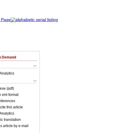
on Demand
Analytics
ese (pdf)
in xml format
references
ite this article
Analytics
c translation
s article by e-mail