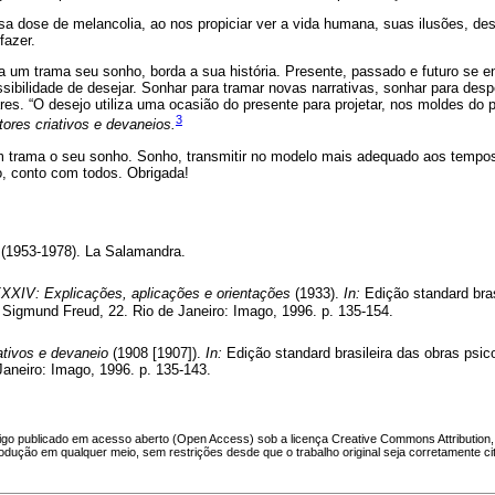
sa dose de melancolia, ao nos propiciar ver a vida humana, suas ilusões, d
fazer.
da um trama seu sonho, borda a sua história. Presente, passado e futuro se 
ibilidade de desejar. Sonhar para tramar novas narrativas, sonhar para despe
res. “O desejo utiliza uma ocasião do presente para projetar, nos moldes do
3
tores criativos e devaneios.
m trama o seu sonho. Sonho, transmitir no modelo mais adequado aos tempos
o, conto com todos. Obrigada!
(1953-1978). La Salamandra.
XXIV: Explicações, aplicações e orientações
(1933).
In:
Edição standard bras
 Sigmund Freud, 22. Rio de Janeiro: Imago, 1996. p. 135-154.
ativos e devaneio
(1908 [1907]).
In:
Edição standard brasileira das obras psic
aneiro: Imago, 1996. p. 135-143.
igo publicado em acesso aberto (Open Access) sob a licença Creative Commons Attribution, q
odução em qualquer meio, sem restrições desde que o trabalho original seja corretamente ci