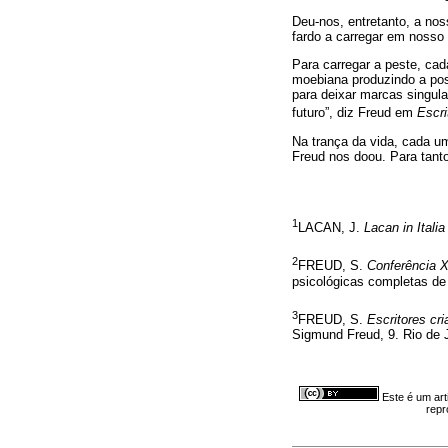
Deu-nos, entretanto, a nos
fardo a carregar em nosso 
Para carregar a peste, ca
moebiana produzindo a poss
para deixar marcas singula
futuro”, diz Freud em
Escri
Na trança da vida, cada u
Freud nos doou. Para tant
1
LACAN, J.
Lacan in Italia
2
FREUD, S.
Conferência X
psicológicas completas de
3
FREUD, S.
Escritores cri
Sigmund Freud, 9. Rio de J
Este é um art
repr