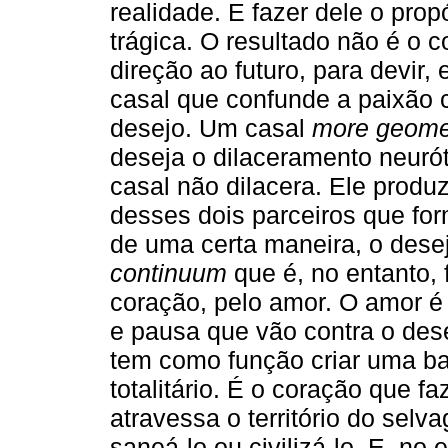
realidade. E fazer dele o prop
trágica. O resultado não é o c
direção ao futuro, para devir
casal que confunde a paixão 
desejo. Um casal
more geome
deseja o dilaceramento neurót
casal não dilacera. Ele produ
desses dois parceiros que f
de uma certa maneira, o dese
continuum
que é, no entanto,
coração, pelo amor. O amor 
e pausa que vão contra o dese
tem como função criar uma bar
totalitário. É o coração que fa
atravessa o território do se
saneá-lo ou civilizá-lo. E, no 