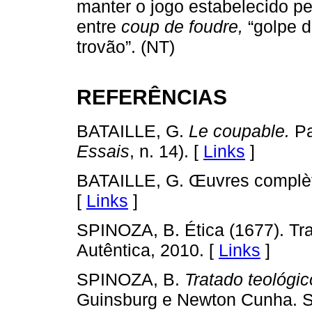
manter o jogo estabelecido pel
entre
coup de foudre,
“golpe d
trovão”. (NT)
REFERÊNCIAS
BATAILLE, G.
Le coupable.
Pa
Essais
, n. 14). [
Links
]
BATAILLE, G. Œuvres complètes
[
Links
]
SPINOZA, B. Ética (1677). Tr
Autêntica, 2010. [
Links
]
SPINOZA, B.
Tratado teológic
Guinsburg e Newton Cunha. Sã