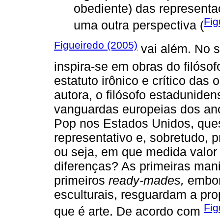
obediente) das representa
Fig
uma outra perspectiva (
Figueiredo (2005)
vai além. No 
inspira-se em obras do filósof
estatuto irônico e crítico das
autora, o filósofo estaduniden
vanguardas europeias dos an
Pop nos Estados Unidos, ques
representativo e, sobretudo, 
ou seja, em que medida valor es
diferenças? As primeiras ma
primeiros
ready-mades,
embor
esculturais, resguardam a pro
Fig
que é arte. De acordo com