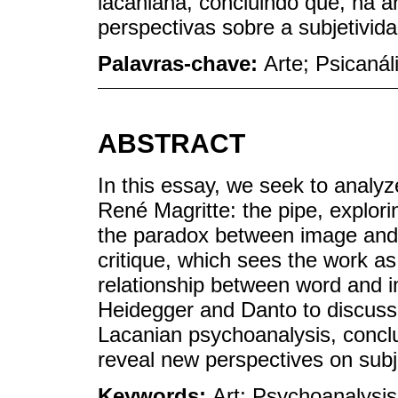
lacaniana, concluindo que, na a
perspectivas sobre a subjetivid
Palavras-chave:
Arte; Psicanál
ABSTRACT
In this essay, we seek to analyz
René Magritte: the pipe, explori
the paradox between image and r
critique, which sees the work as
relationship between word and i
Heidegger and Danto to discuss il
Lacanian psychoanalysis, conclud
reveal new perspectives on subje
Keywords:
Art; Psychoanalysis;