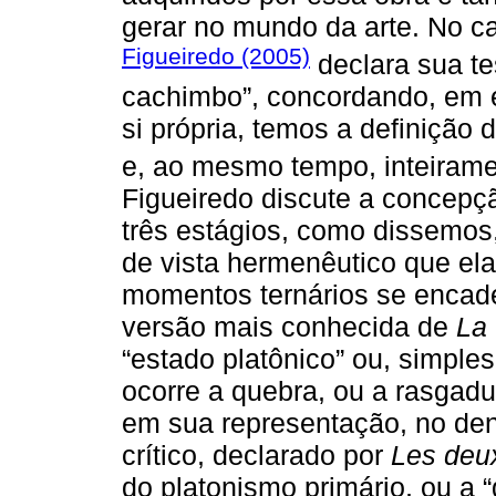
gerar no mundo da arte. No c
Figueiredo (2005)
declara sua te
cachimbo”, concordando, em e
si própria, temos a definição 
e, ao mesmo tempo, inteiramen
Figueiredo discute a concepç
três estágios, como dissemo
de vista hermenêutico que el
momentos ternários se encade
versão mais conhecida de
La 
“estado platônico” ou, simple
ocorre a quebra, ou a rasgad
em sua representação, no de
crítico, declarado por
Les deu
do platonismo primário, ou a “