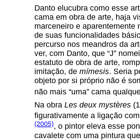
Danto elucubra como esse arti
cama em obra de arte, haja v
marceneiro e aparentemente 
de suas funcionalidades bási
percurso nos meandros da art
ver, com Danto, que “J” nomei
estatuto de obra de arte, ro
imitação, de
mímesis
. Seria 
objeto por si próprio não é s
não mais “uma” cama qualque
Na obra
Les deux mystères
(1
figurativamente a ligação co
(2005)
, o pintor eleva esse p
cavalete com uma pintura qu