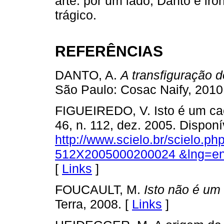
arte: por um lado, Danto é irô
trágico.
REFERÊNCIAS
DANTO, A.
A transfiguração 
São Paulo: Cosac Naify, 2010
FIGUEIREDO, V. Isto é um c
46, n. 112, dez. 2005. Dispon
http://www.scielo.br/scielo.p
512X2005000200024 &lng=e
[
Links
]
FOUCAULT, M.
Isto não é um
Terra, 2008. [
Links
]