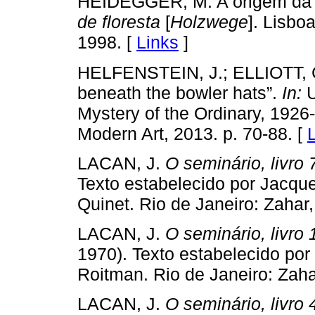
HEIDEGGER, M. A origem da 
de floresta
[
Holzwege
]. Lisbo
1998. [
Links
]
HELFENSTEIN, J.; ELLIOTT, C. 
beneath the bowler hats”.
In:
U
Mystery of the Ordinary, 192
Modern Art, 2013. p. 70-88. [
LACAN, J.
O seminário, livro 
Texto estabelecido por Jacque
Quinet. Rio de Janeiro: Zahar,
LACAN, J.
O seminário, livro
1970). Texto estabelecido por 
Roitman. Rio de Janeiro: Zaha
LACAN, J.
O seminário, livro 