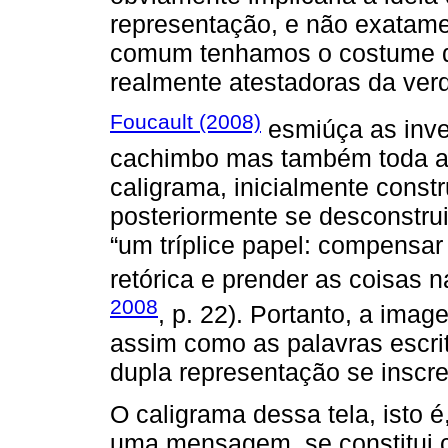
representação, e não exatame
comum tenhamos o costume d
realmente atestadoras da ver
Foucault (2008)
esmiúça as inve
cachimbo mas também toda a
caligrama, inicialmente const
posteriormente se desconstruir
“um tríplice papel: compensar 
retórica e prender as coisas n
2008
, p. 22). Portanto, a im
assim como as palavras escri
dupla representação se inscre
O caligrama dessa tela, isto é
uma mensagem, se constitui 