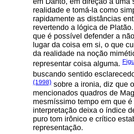
em Danto, em direção a uma 
realidade e tomá-la como sim
rapidamente as distâncias entr
revertendo a lógica de Platã
que é possível defender a não
lugar da coisa em si, o que c
da realidade na noção miméti
Fig
representar coisa alguma.
buscando sentido esclareced
(1998)
sobre a ironia, diz que
mencionados quadros de Magr
mesmíssimo tempo em que é 
interpretação deixa o índice 
puro tom irônico e crítico esta
representação.