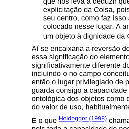
que nos leva a deduzir qu
explicitação da Coisa, po
seu centro, como faz isso 
colocado nesse lugar. A a
um objeto à dignidade da 
Aí se encaixaria a reversão 
essa significação do element
significativamente diferente d
incluindo-o no campo conceitual
então o lugar privilegiado de p
guarda consigo a capacidade t
ontológica dos objetos como d
do valor de uso, habitualment
Heidegger (1998)
É o que
chama 
pois teria a capacidade de no