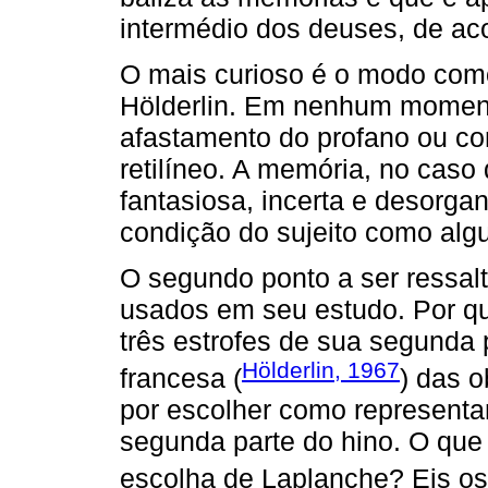
intermédio dos deuses, de ac
O mais curioso é o modo co
Hölderlin. Em nenhum momen
afastamento do profano ou c
retilíneo. A memória, no caso 
fantasiosa, incerta e desorga
condição do sujeito como algu
O segundo ponto a ser ressalt
usados em seu estudo. Por q
três estrofes de sua segunda
Hölderlin, 1967
francesa (
) das o
por escolher como represent
segunda parte do hino. O qu
escolha de Laplanche? Eis o