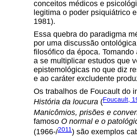
conceitos médicos e psicológi
legitima o poder psiquiátrico
1981).
Essa quebra do paradigma méd
por uma discussão ontológica
filosófico da época. Tomand
a se multiplicar estudos que
epistemológicas no que diz resp
e ao caráter excludente produ
Os trabalhos de Foucault do 
Foucault, 
História da loucura
(
Manicômios, prisões e conve
famoso
O normal e o patológi
2011
(1966-/
) são exemplos cab