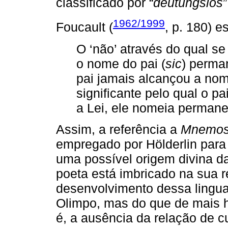
classificado por “
deutungslos
”
1962/1999
Foucault (
, p. 180) e
O ‘não’ através do qual se
o nome do pai (
sic
) perma
pai jamais alcançou a nom
significante pelo qual o p
a Lei, ele nomeia permane
Assim, a referência a
Mnemos
empregado por Hölderlin para 
uma possível origem divina d
poeta está imbricado na sua 
desenvolvimento dessa lingu
Olimpo, mas do que de mais h
é, a ausência da relação de c