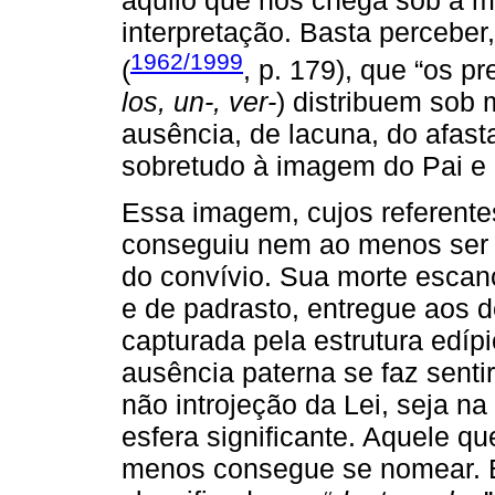
interpretação. Basta percebe
1962/1999
(
, p. 179), que “os p
los, un-, ver-
) distribuem sob 
ausência, de lacuna, do afas
sobretudo à imagem do Pai e à
Essa imagem, cujos referent
conseguiu nem ao menos ser a
do convívio. Sua morte escanc
e de padrasto, entregue aos 
capturada pela estrutura edíp
ausência paterna se faz sentir
não introjeção da Lei, seja n
esfera significante. Aquele 
menos consegue se nomear. É 