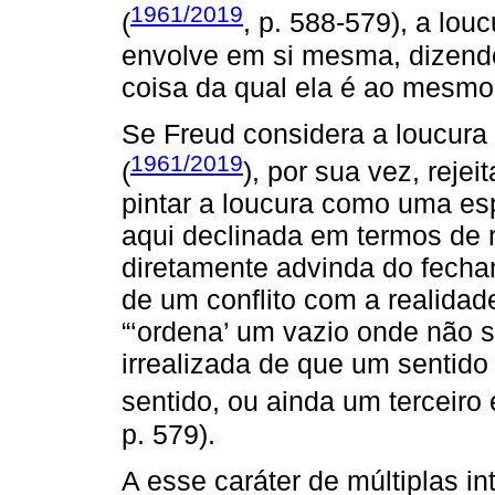
1961/2019
(
, p. 588-579), a lo
envolve em si mesma, dizendo,
coisa da qual ela é ao mesmo
Se Freud considera a loucura
1961/2019
(
), por sua vez, reje
pintar a loucura como uma esp
aqui declinada em termos de 
diretamente advinda do fecha
de um conflito com a realidad
“‘ordena’ um vazio onde não 
irrealizada de que um sentido
sentido, ou ainda um terceiro e
p. 579).
A esse caráter de múltiplas i