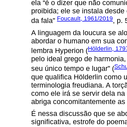
ela “é o dizer que não comuni
proibida; ele se instala des
Foucault, 1961/2019
da fala”
, p. 
A linguagem da loucura se aloj
abordar o humano em sua co
Hölderlin, 17
lembra Hyperion (
pelo ideal grego de harmonia,
Schu
seu único tempo e lugar” (
que qualifica Hölderlin como u
terminologia freudiana. A tor
como ele irá se servir dela n
abriga concomitantemente as 
É nessa discussão que se abor
significativa, estrofe do poe