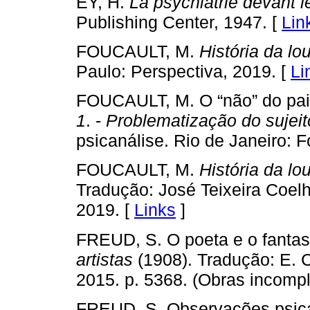
EY, H.
La psychiatrie devant l
Publishing Center, 1947. [
Lin
FOUCAULT, M.
História da lo
Paulo: Perspectiva, 2019. [
Li
FOUCAULT, M. O “não” do pai
1
. -
Problematização do sujeit
psicanálise. Rio de Janeiro: F
FOUCAULT, M.
História da lo
Tradução: José Teixeira Coelh
2019. [
Links
]
FREUD, S. O poeta e o fantas
artistas
(1908). Tradução: E. C
2015. p. 5368. (Obras incomp
FREUD, S. Observações psica