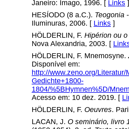
Janeiro: Imago, 1996. [
Links
HESÍODO (8 a.C.).
Teogonia 
Iluminuras, 2006. [
Links
]
HÖLDERLIN, F.
Hipérion ou o
Nova Alexandria, 2003. [
Link
HÖLDERLIN, F. Mnemosyne.
Disponível em:
http://www.zeno.org/Literatur/
Gedichte+1800-
1804/%5BHymnen%5D/Mnem
Acesso em: 10 dez. 2019. [
Li
HÖLDERLIN, F.
Oeuvres
. Par
LACAN, J.
O seminário, livro 