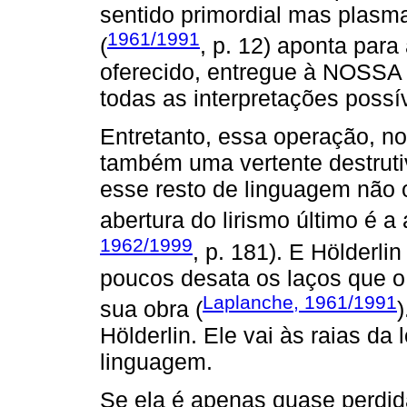
sentido primordial mas plasma
1961/1991
(
, p. 12) aponta para
oferecido, entregue à NOSSA (
todas as interpretações possív
Entretanto, essa operação, no
também uma vertente destrut
esse resto de linguagem não o
abertura do lirismo último é a
1962/1999
, p. 181). E Hölderli
poucos desata os laços que 
Laplanche, 1961/1991
sua obra (
Hölderlin. Ele vai às raias da
linguagem.
Se ela é apenas quase perdi