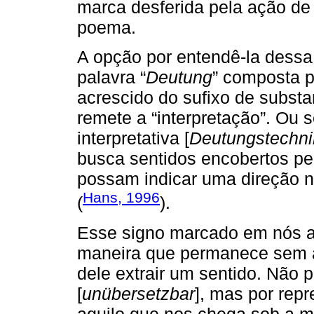
marca desferida pela ação de
poema.
A opção por entendê-la dessa 
palavra “
Deutung
” composta 
acrescido do sufixo de substa
remete a “interpretação”. Ou 
interpretativa [
Deutungstechni
busca sentidos encobertos pe
possam indicar uma direção n
Hans, 1996
(
).
Esse signo marcado em nós a
maneira que permanece sem a
dele extrair um sentido. Não p
[
unübersetzbar
], mas por repr
aquilo que nos chega sob a m