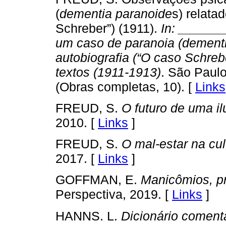
(
dementia paranoide
s) relata
Schreber”) (1911).
In: _______
um caso de paranoia (dementi
autobiografia (“O caso Schrebe
textos (1911-1913)
. São Paul
(Obras completas, 10). [
Links
FREUD, S.
O futuro de uma i
2010. [
Links
]
FREUD, S.
O mal-estar na cul
2017. [
Links
]
GOFFMAN, E.
Manicômios, p
Perspectiva, 2019. [
Links
]
HANNS. L.
Dicionário coment