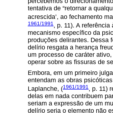
percebemos o direcionamento 
tentativa de “retornar a qualq
acrescida’, ao fechamento mais
1961/1991
, p. 11). A referênci
mecanismo específico da psi
produções delirantes. Dessa 
delírio resgata a herança fre
um processo de caráter ativo,
operar sobre as fissuras de s
Embora, em um primeiro julga
entendam as obras psicóticas c
1961/1991
Laplanche, (
, p. 11)
delas em nada contribuem para
seriam a expressão de um mun
delírio seria o elemento não e