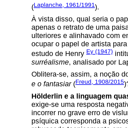
Laplanche, 1961/1991
(
).
À vista disso, qual seria o pap
apenas o retrato de uma pais
ulteriores e alinhavado com e
ocupar o papel de artista para
Ey (1947)
estudo de Henry
inti
surréalisme
, analisado por L
Oblitera-se, assim, a noção 
Freud, 1908/2015
e o fantasiar
(
)
Hölderlin e a linguagem qua
exige-se uma resposta negativ
incorrer no grave erro de visl
psíquica corresponda a psico