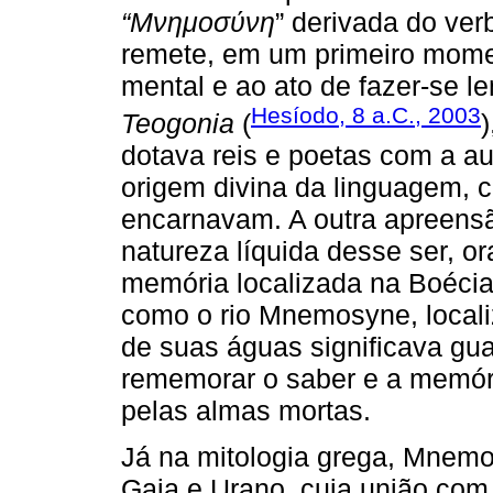
“Μνημοσύνη
” derivada do ve
remete, em um primeiro mome
mental e ao ato de fazer-se l
Hesíodo, 8 a.C., 2003
Teogonia
(
dotava reis e poetas com a au
origem divina da linguagem, 
encarnavam. A outra apreens
natureza líquida desse ser, o
memória localizada na Boécia,
como o rio Mnemosyne, local
de suas águas significava gua
rememorar o saber e a memória
pelas almas mortas.
Já na mitologia grega, Mnemo
Gaia e Urano, cuja união com Z