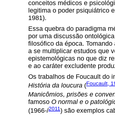
conceitos médicos e psicológi
legitima o poder psiquiátrico
1981).
Essa quebra do paradigma méd
por uma discussão ontológica
filosófico da época. Tomand
a se multiplicar estudos que
epistemológicas no que diz resp
e ao caráter excludente produ
Os trabalhos de Foucault do 
Foucault, 
História da loucura
(
Manicômios, prisões e conve
famoso
O normal e o patológi
2011
(1966-/
) são exemplos cab