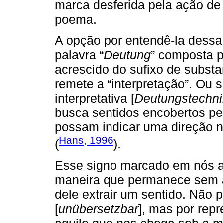
marca desferida pela ação de
poema.
A opção por entendê-la dessa 
palavra “
Deutung
” composta 
acrescido do sufixo de substa
remete a “interpretação”. Ou 
interpretativa [
Deutungstechni
busca sentidos encobertos pe
possam indicar uma direção n
Hans, 1996
(
).
Esse signo marcado em nós a
maneira que permanece sem a
dele extrair um sentido. Não p
[
unübersetzbar
], mas por repr
aquilo que nos chega sob a m