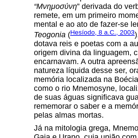
“Μνημοσύνη
” derivada do ve
remete, em um primeiro mome
mental e ao ato de fazer-se l
Hesíodo, 8 a.C., 2003
Teogonia
(
dotava reis e poetas com a au
origem divina da linguagem, 
encarnavam. A outra apreens
natureza líquida desse ser, o
memória localizada na Boécia,
como o rio Mnemosyne, local
de suas águas significava gua
rememorar o saber e a memória
pelas almas mortas.
Já na mitologia grega, Mnemo
Gaia e Urano, cuja união com Z