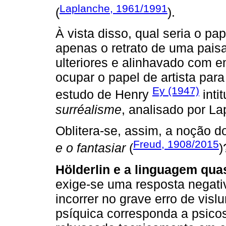
Laplanche, 1961/1991
(
).
À vista disso, qual seria o pap
apenas o retrato de uma pais
ulteriores e alinhavado com e
ocupar o papel de artista para
Ey (1947)
estudo de Henry
inti
surréalisme
, analisado por L
Oblitera-se, assim, a noção 
Freud, 1908/2015
e o fantasiar
(
)
Hölderlin e a linguagem qua
exige-se uma resposta negativ
incorrer no grave erro de visl
psíquica corresponda a psico