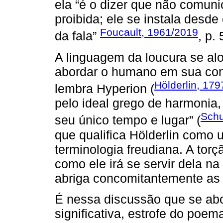
ela “é o dizer que não comuni
proibida; ele se instala des
Foucault, 1961/2019
da fala”
, p. 
A linguagem da loucura se aloj
abordar o humano em sua co
Hölderlin, 17
lembra Hyperion (
pelo ideal grego de harmonia,
Schu
seu único tempo e lugar” (
que qualifica Hölderlin como u
terminologia freudiana. A tor
como ele irá se servir dela n
abriga concomitantemente as 
É nessa discussão que se abor
significativa, estrofe do poe