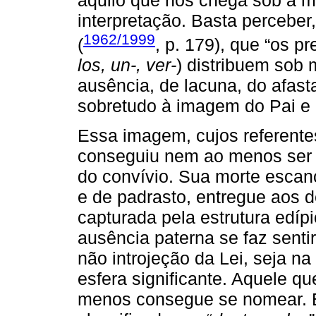
interpretação. Basta percebe
1962/1999
(
, p. 179), que “os p
los, un-, ver-
) distribuem sob 
ausência, de lacuna, do afas
sobretudo à imagem do Pai e à
Essa imagem, cujos referent
conseguiu nem ao menos ser a
do convívio. Sua morte escanc
e de padrasto, entregue aos 
capturada pela estrutura edíp
ausência paterna se faz sentir
não introjeção da Lei, seja n
esfera significante. Aquele 
menos consegue se nomear. É 