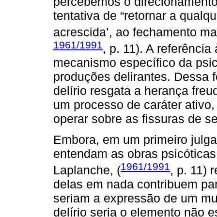
percebemos o direcionamento 
tentativa de “retornar a qualq
acrescida’, ao fechamento mais
1961/1991
, p. 11). A referênci
mecanismo específico da psi
produções delirantes. Dessa 
delírio resgata a herança fre
um processo de caráter ativo,
operar sobre as fissuras de s
Embora, em um primeiro julga
entendam as obras psicóticas c
1961/1991
Laplanche, (
, p. 11)
delas em nada contribuem para
seriam a expressão de um mun
delírio seria o elemento não e