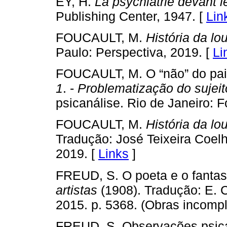
EY, H.
La psychiatrie devant l
Publishing Center, 1947. [
Lin
FOUCAULT, M.
História da lo
Paulo: Perspectiva, 2019. [
Li
FOUCAULT, M. O “não” do pai
1
. -
Problematização do sujeit
psicanálise. Rio de Janeiro: F
FOUCAULT, M.
História da lo
Tradução: José Teixeira Coelh
2019. [
Links
]
FREUD, S. O poeta e o fantas
artistas
(1908). Tradução: E. C
2015. p. 5368. (Obras incomp
FREUD, S. Observações psica