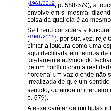
1961/2019
(
, p. 588-579), a lo
envolve em si mesma, dizendo,
coisa da qual ela é ao mesmo
Se Freud considera a loucura
1961/2019
(
), por sua vez, reje
pintar a loucura como uma esp
aqui declinada em termos de 
diretamente advinda do fecha
de um conflito com a realidad
“‘ordena’ um vazio onde não 
irrealizada de que um sentido
sentido, ou ainda um terceiro e
p. 579).
A esse caráter de múltiplas i