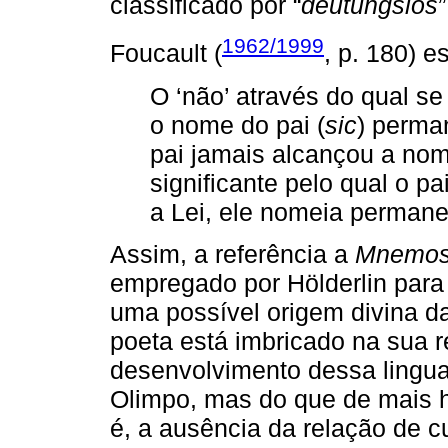
classificado por “
deutungslos
”
1962/1999
Foucault (
, p. 180) e
O ‘não’ através do qual se
o nome do pai (
sic
) perma
pai jamais alcançou a nom
significante pelo qual o p
a Lei, ele nomeia permane
Assim, a referência a
Mnemos
empregado por Hölderlin para 
uma possível origem divina d
poeta está imbricado na sua 
desenvolvimento dessa lingu
Olimpo, mas do que de mais h
é, a ausência da relação de c