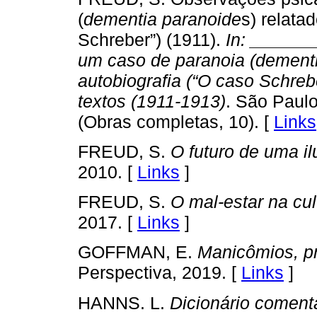
(
dementia paranoide
s) relata
Schreber”) (1911).
In: _______
um caso de paranoia (dementi
autobiografia (“O caso Schrebe
textos (1911-1913)
. São Paul
(Obras completas, 10). [
Links
FREUD, S.
O futuro de uma i
2010. [
Links
]
FREUD, S.
O mal-estar na cul
2017. [
Links
]
GOFFMAN, E.
Manicômios, p
Perspectiva, 2019. [
Links
]
HANNS. L.
Dicionário coment