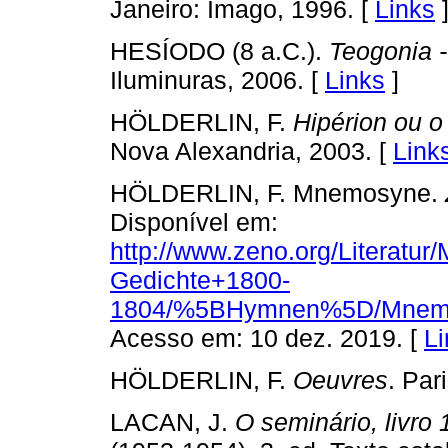
Janeiro: Imago, 1996. [
Links
HESÍODO (8 a.C.).
Teogonia 
Iluminuras, 2006. [
Links
]
HÖLDERLIN, F.
Hipérion ou o
Nova Alexandria, 2003. [
Link
HÖLDERLIN, F. Mnemosyne.
Disponível em:
http://www.zeno.org/Literatur/
Gedichte+1800-
1804/%5BHymnen%5D/Mnem
Acesso em: 10 dez. 2019. [
Li
HÖLDERLIN, F.
Oeuvres
. Par
LACAN, J.
O seminário, livro 