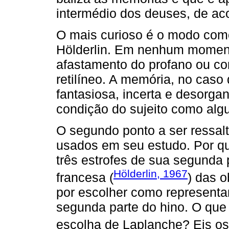
intermédio dos deuses, de ac
O mais curioso é o modo co
Hölderlin. Em nenhum momen
afastamento do profano ou c
retilíneo. A memória, no caso 
fantasiosa, incerta e desorga
condição do sujeito como algu
O segundo ponto a ser ressalt
usados em seu estudo. Por q
três estrofes de sua segunda
Hölderlin, 1967
francesa (
) das o
por escolher como represent
segunda parte do hino. O qu
escolha de Laplanche? Eis o