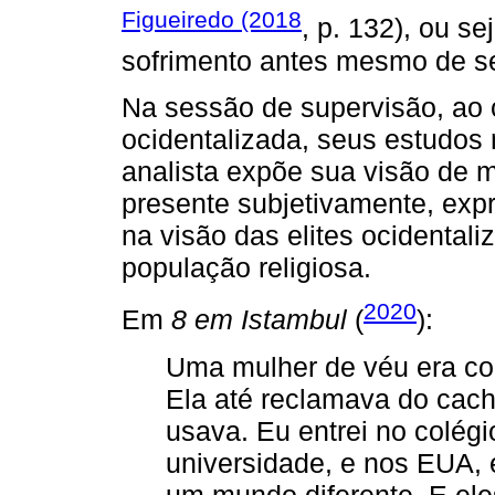
Figueiredo (2018
, p. 132), ou se
sofrimento antes mesmo de se
Na sessão de supervisão, ao 
ocidentalizada, seus estudos 
analista expõe sua visão de m
presente subjetivamente, exp
na visão das elites ocidental
população religiosa.
2020
Em
8 em Istambul
(
):
Uma mulher de véu era c
Ela até reclamava do cac
usava. Eu entrei no colégio
universidade, e nos EUA, 
um mundo diferente. E ele