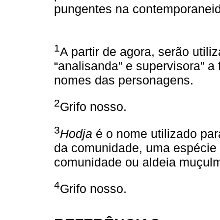
pungentes na contemporaneid
1
A partir de agora, serão utili
“analisanda” e supervisora” a 
nomes das personagens.
2
Grifo nosso.
3
Hodja
é o nome utilizado para
da comunidade, uma espécie 
comunidade ou aldeia muçul
4
Grifo nosso.