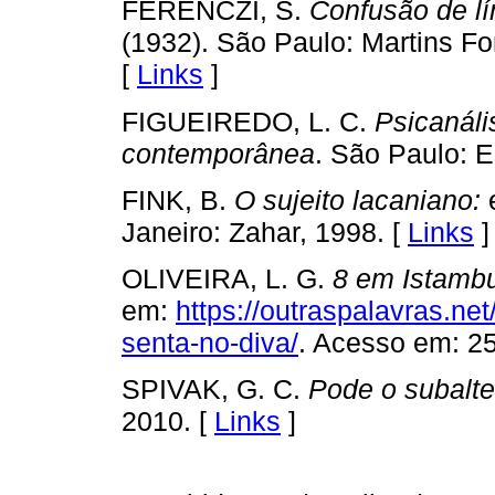
FERENCZI, S.
Confusão de lí
(1932). São Paulo: Martins Fo
[
Links
]
FIGUEIREDO, L. C.
Psicanáli
contemporânea
. São Paulo: E
FINK, B.
O sujeito lacaniano:
e
Janeiro: Zahar, 1998. [
Links
]
OLIVEIRA, L. G.
8 em Istambu
em:
https://outraspalavras.ne
senta-no-diva/
. Acesso em: 25
SPIVAK, G. C.
Pode o subalte
2010. [
Links
]