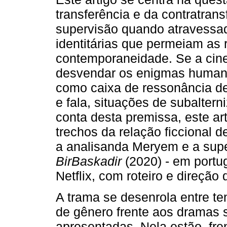
transferência e da contratran
supervisão quando atravessada
identitárias que permeiam as 
contemporaneidade. Se a cine
desvendar os enigmas human
como caixa de ressonância d
e fala, situações de subalterni
conta desta premissa, este ar
trechos da relação ficcional de
a analisanda Meryem e a super
BirBaskadir
(2020) - em portu
Netflix, com roteiro e direção
A trama se desenrola entre ten
de gênero frente aos dramas s
apresentadas. Nela estão, fre