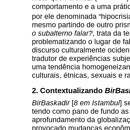
comportamento e a uma prática
por ele denominada “hipocris
mesmo partindo de outro pris
o subalterno falar?
, trata da 
problematizando o lugar de fal
discurso culturalmente ocident
tradutor de experiências subj
uma tendência homogeneizant
culturais, étnicas, sexuais e ra
2. Contextualizando
BirBas
BirBaskadir
[
8 em Istambul
] s
tendo como pano de fundo as
aprofundamento da globalizaç
provocado mudanças econômicas