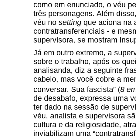
como em enunciado, o véu pe
três personagens. Além disso
véu no
setting
que aciona na a
contratransferenciais - e mes
supervisora, se mostram insup
Já em outro extremo, a supe
sobre o trabalho, após os que
analisanda, diz a seguinte fr
cabelo, mas você cobre a me
conversar. Sua fascista” (
8 em
de desabafo, expressa uma vo
ter dado na sessão de superv
véu, analista e supervisora s
cultura e da religiosidade, a
inviabilizam uma “contratransf