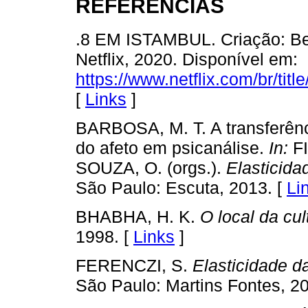
REFERÊNCIAS
.8 EM ISTAMBUL. Criação: Ber
Netflix, 2020. Disponível em:
https://www.netflix.com/br/tit
[
Links
]
BARBOSA, M. T. A transferênc
do afeto em psicanálise.
In:
FI
SOUZA, O. (orgs.).
Elasticida
São Paulo: Escuta, 2013. [
Li
BHABHA, H. K.
O local da cul
1998. [
Links
]
FERENCZI, S.
Elasticidade da
São Paulo: Martins Fontes, 20