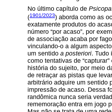
No último capítulo de
Psicopat
1901/2023
(
) aborda como as oc
exatamente produtos do acas
número “por acaso”, por exem
de associação acaba por fagoc
vinculando-o a algum aspecto d
um sentido
a posteriori
. Tudo 
como tentativas de “capturar”
história do sujeito, por mei
de retraçar as pistas que leva
arbitrário adquire um sentido 
impressão de acaso. Dessa f
randômica nunca seria verda
rememoração entra em jogo pa
Mas não se trata de uma rede