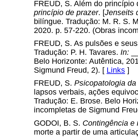
FREUD, S. Além do princípio 
princípio de prazer
. [
Jenseits 
bilíngue. Tradução: M. R. S. 
2020. p. 57-220. (Obras inco
FREUD, S. As pulsões e seus 
Tradução: P. H. Tavares.
In:
_
Belo Horizonte: Autêntica, 20
Sigmund Freud, 2). [
Links
]
FREUD, S.
Psicopatologia da 
lapsos verbais, ações equivoc
Tradução: E. Brose. Belo Hori
incompletas de Sigmund Freud
GODOI, B. S.
Contingência e 
morte a partir de uma articula