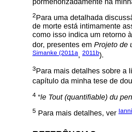
pormenorizadamente na minha
2
Para uma detalhada discuss
de morte está intimamente as
como isso indica um retorno à
dor, presentes em
Projeto de 
Simanke (2011a
2011b
,
).
3
Para mais detalhes sobre a li
capítulo da minha tese de dou
4
“
le Tout (quantifiable) du p
5
Iann
Para mais detalhes, ver