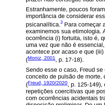
Estranhamente, poucos foram 
importância de considerar esse
3
psicanalítica.
Para começar a 
examinemos sua etimologia. A
ocorrência (i) fortuita, isto é,
uma vez que não é essencial, 
acontece por acaso e que (iii)
Moniz, 2001
(
, p. 17-18).
Sendo esse o caso, Freud se e
conceito de pulsão de morte, q
Freud, 1920/2020
(
, p. 125-149)
repetições coercitivas que p
com ocorrências acidentais t
disposição preliminar. De um 