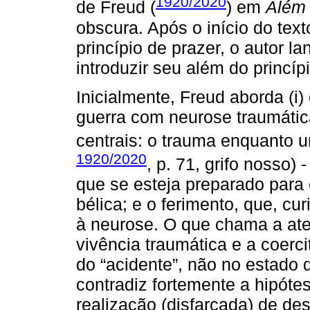
1920/2020
de Freud (
) em
Além 
obscura. Após o início do text
princípio de prazer, o autor l
introduzir seu além do princíp
Inicialmente, Freud aborda (i
guerra com neurose traumáti
centrais: o trauma enquanto u
1920/2020
, p. 71, grifo nosso)
que se esteja preparado para 
bélica; e o ferimento, que, c
à neurose. O que chama a ate
vivência traumática e a coerci
do “acidente”, não no estado d
contradiz fortemente a hipóte
realização (disfarçada) de des