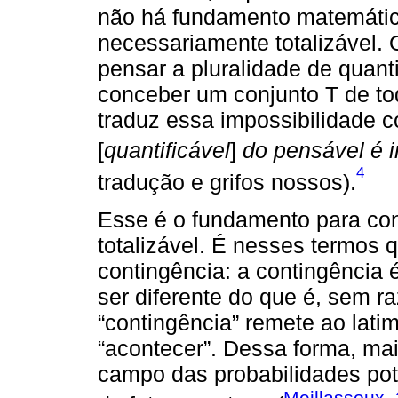
não há fundamento matemátic
necessariamente totalizável. 
pensar a pluralidade de quanti
conceber um conjunto T de tod
traduz essa impossibilidade c
[
quantificável
]
do pensável é 
4
tradução e grifos nossos).
Esse é o fundamento para co
totalizável. É nesses termos 
contingência: a contingência é
ser diferente do que é, sem r
“contingência” remete ao lati
“acontecer”. Dessa forma, ma
campo das probabilidades pote
Meillassoux,