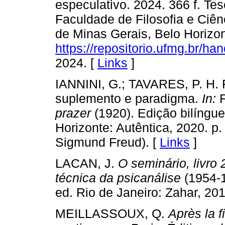
especulativo. 2024. 366 f. Te
Faculdade de Filosofia e Ciê
de Minas Gerais, Belo Horizon
https://repositorio.ufmg.br/h
2024. [
Links
]
IANNINI, G.; TAVARES, P. H. Fo
suplemento e paradigma.
In:
F
prazer
(1920). Edição bilíngue
Horizonte: Autêntica, 2020. p
Sigmund Freud). [
Links
]
LACAN, J.
O seminário, livro 
técnica da psicanálise
(1954-1
ed. Rio de Janeiro: Zahar, 201
MEILLASSOUX, Q.
Après la f