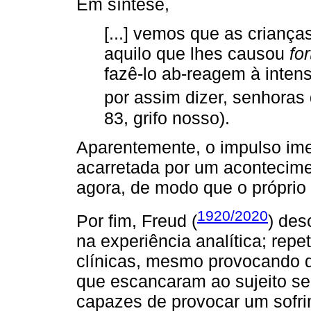
Em síntese,
[...] vemos que as criança
aquilo que lhes causou
fo
fazê-lo ab-reagem à inten
por assim dizer, senhoras 
83, grifo nosso).
Aparentemente, o impulso ime
acarretada por um acontecimen
agora, de modo que o próprio 
1920/2020
Por fim, Freud (
) des
na experiência analítica; rep
clínicas, mesmo provocando d
que escancaram ao sujeito seu
capazes de provocar um sofrim