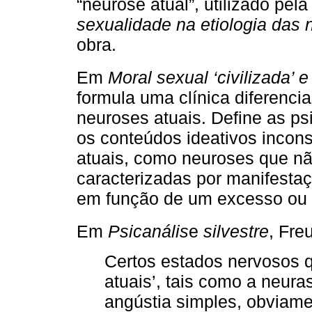
“neurose atual”, utilizado pel
sexualidade na etiologia das
obra.
Em
Moral sexual ‘civilizada’
formula uma clínica diferenci
neuroses atuais. Define as ps
os conteúdos ideativos incons
atuais, como neuroses que nã
caracterizadas por manifesta
em função de um excesso ou 
Em
Psicanális
e
silvestre
, Fre
Certos estados nervosos
atuais’, tais como a neura
angústia simples, obviam