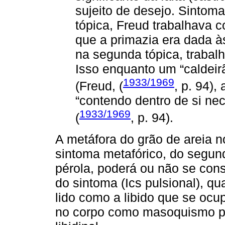
sujeito de desejo. Sintoma
tópica, Freud trabalhava c
que a primazia era dada à
na segunda tópica, trabalh
Isso enquanto um “caldeirã
1933/1969
(Freud, (
, p. 94),
“contendo dentro de si nec
1933/1969
(
, p. 94).
A metáfora do grão de areia 
sintoma metafórico, do segund
pérola, poderá ou não se const
do sintoma (Ics pulsional), qu
lido como a libido que se ocu
no corpo como masoquismo pr