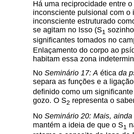
Há uma reciprocidade entre o 
inconsciente pulsional com o 
inconsciente estruturado co
se agitam no Isso (S
sozinho)
1
significantes tomados no cam
Enlaçamento do corpo ao psíq
habitam essa zona indetermi
No
Seminário 17: A
ética
da p
separa as funções e a ligação
definido como um significante
gozo. O S
representa o saber
2
No
Seminário 20: Mais, ainda
mantém a ideia de que o S
n
1