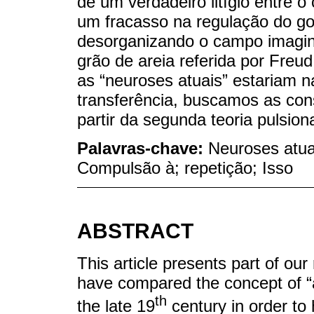
de um verdadeiro litígio entre 
um fracasso na regulação do go
desorganizando o campo imaginá
grão de areia referida por Fre
as “neuroses atuais” estariam 
transferência, buscamos as cons
partir da segunda teoria pulsion
Palavras-chave:
Neuroses atua
Compulsão à; repetição; Isso
ABSTRACT
This article presents part of o
have compared the concept of “a
th
the late 19
century in order to 