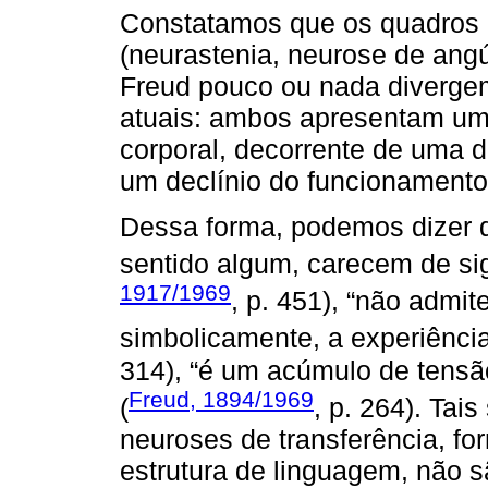
Constatamos que os quadros c
(neurastenia, neurose de angú
Freud pouco ou nada diverge
atuais: ambos apresentam uma
corporal, decorrente de uma d
um declínio do funcionamento
Dessa forma, podemos dizer 
sentido algum, carecem de sig
1917/1969
, p. 451), “não admi
simbolicamente, a experiência
314), “é um acúmulo de tensão
Freud, 1894/1969
(
, p. 264). Ta
neuroses de transferência, f
estrutura de linguagem, não s