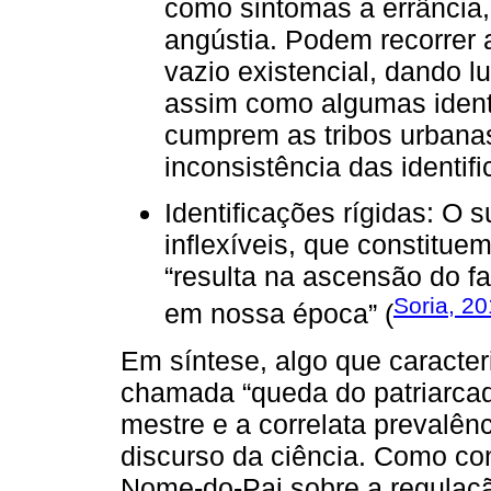
como sintomas a errância,
angústia. Podem recorrer
vazio existencial, dando l
assim como algumas identi
cumprem as tribos urbanas
inconsistência das identif
Identificações rígidas: O 
inflexíveis, que constitue
“resulta na ascensão do fa
Soria, 2
em nossa época” (
Em síntese, algo que caracter
chamada “queda do patriarcad
mestre e a correlata prevalênc
discurso da ciência. Como co
Nome-do-Pai sobre a regulaçã