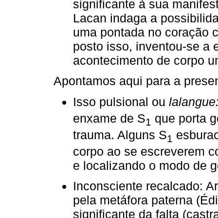
significante à sua manife
Lacan indaga a possibilid
uma pontada no coração c
posto isso, inventou-se a
acontecimento de corpo u
Apontamos aqui para a presen
Isso pulsional ou
lalangue
enxame de S
que porta g
1
trauma. Alguns S
esburac
1
corpo ao se escreverem c
e localizando o modo de go
Inconsciente recalcado: A
pela metáfora paterna (Éd
significante da falta (cast