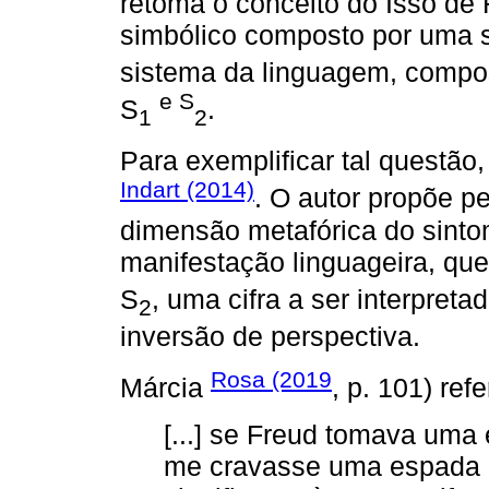
retoma o conceito do Isso de 
simbólico composto por uma s
sistema da linguagem, compos
e S
S
.
1
2
Para exemplificar tal questã
Indart (2014)
. O autor propõe 
dimensão metafórica do sinto
manifestação linguageira, que
S
, uma cifra a ser interpre
2
inversão de perspectiva.
Rosa (2019
Márcia
, p. 101) refe
[...] se Freud tomava uma 
me cravasse uma espada 