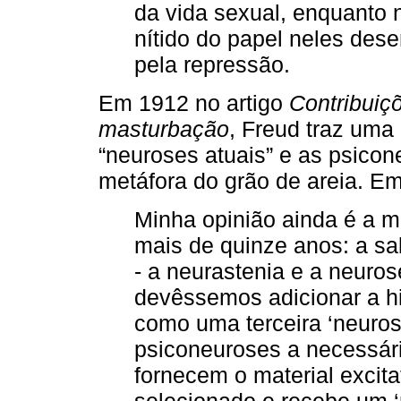
da vida sexual, enquanto 
nítido do papel neles des
pela repressão.
Em 1912 no artigo
Contribuiç
masturbação
, Freud traz uma 
“neuroses atuais” e as psicon
metáfora do grão de areia. Em
Minha opinião ainda é a m
mais de quinze anos: a sa
- a neurastenia e a neuros
devêssemos adicionar a hi
como uma terceira ‘neurose
psiconeuroses a necessári
fornecem o material excit
selecionado e recebe um ‘