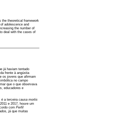
s the theoretical framework
h of adolescence and
ncreasing the number of
to deal with the cases of
ue já haviam tentado
da frente à angústia
e os jovens que afirmam
simbólica no campo
rmar que o que observava
is, educadores e
 é a terceira
causa mortis
 2011 e 2017, houve um
 acordo com
Perfil
ados, já que muitas