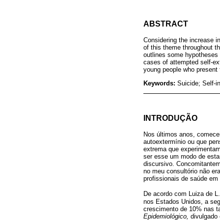
ABSTRACT
Considering the increase i
of this theme throughout t
outlines some hypotheses a
cases of attempted self-ext
young people who present t
Keywords:
Suicide; Self-
INTRODUÇÃO
Nos últimos anos, comecei
autoextermínio ou que pen
extrema que experimentam
ser esse um modo de esta
discursivo. Concomitantem
no meu consultório não er
profissionais de saúde em
De acordo com Luiza de L. 
nos Estados Unidos, a seg
crescimento de 10% nas ta
Epidemiológico,
divulgado 