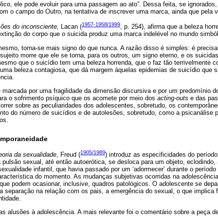
ico, ele pode evoluir para uma passagem ao ato”. Dessa feita, se ignorados
com o campo do Outro, na tentativa de inscrever uma marca, ainda que pela v
1957-1958/1999
ões do inconsciente,
Lacan (
, p. 254), afirma que a beleza horr
 extinção do corpo que o suicida produz uma marca indelével no mundo simbó
esmo, torna-se mais signo do que nunca. A razão disso é simples: é precisa
jeito morre que ele se torna, para os outros, um signo eterno, e os suicida
mesmo que o suicídio tem uma beleza horrenda, que o faz tão terrivelmente 
ma beleza contagiosa, que dá margem àquelas epidemias de suicídio que s
ncia.
 é marcada por uma fragilidade da dimensão discursiva e por um predomínio do
ara o sofrimento psíquico que os acomete por meio dos
acting-outs
e das pas
orrer sobre as peculiaridades dos adolescentes, sobretudo, os contemporâneo
to do número de suicídios e de autolesões, sobretudo, como a psicanálise p
os.
emporaneidade
1905/1989
eoria da sexualidade
, Freud (
) introduz as especificidades do períod
pulsão sexual, até então autoerótica, se desloca para um objeto, eclodindo,
sexualidade infantil, que havia passado por um ‘adormecer’ durante o período 
característica do momento. As mudanças subjetivas ocorridas na adolescênci
 que podem ocasionar, inclusive, quadros patológicos. O adolescente se de
l, a separação na relação com os pais, a emergência do sexual, o que implica
ntidade.
ras alusões à adolescência. A mais relevante foi o comentário sobre a peça 