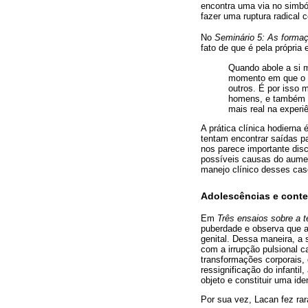
encontra uma via no simból
fazer uma ruptura radical 
No
Seminário 5: As formaç
fato de que é pela própria
Quando abole a si m
momento em que o su
outros. É por isso 
homens, e também u
mais real na experiê
A prática clínica hodierna
tentam encontrar saídas p
nos parece importante disc
possíveis causas do aumen
manejo clínico desses cas
Adolescências e cont
Em
Três ensaios sobre a t
puberdade e observa que a 
genital. Dessa maneira, a 
com a irrupção pulsional 
transformações corporais,
ressignificação do infanti
objeto e constituir uma ide
Por sua vez, Lacan fez ra