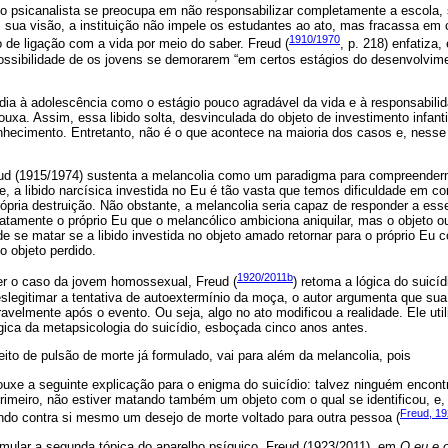
 psicanalista se preocupa em não responsabilizar completamente a escola, s
 sua visão, a instituição não impele os estudantes ao ato, mas fracassa em c
1910/1970
 de ligação com a vida por meio do saber. Freud (
, p. 218) enfatiza,
possibilidade de os jovens se demorarem “em certos estágios do desenvolv
dia à adolescência como o estágio pouco agradável da vida e à responsabili
uxa. Assim, essa libido solta, desvinculada do objeto de investimento infantil 
nhecimento. Entretanto, não é o que acontece na maioria dos casos e, nesse 
eud (1915/1974) sustenta a melancolia como um paradigma para compreende
e, a libido narcísica investida no Eu é tão vasta que temos dificuldade em 
rópria destruição. Não obstante, a melancolia seria capaz de responder a e
atamente o próprio Eu que o melancólico ambiciona aniquilar, mas o objeto o
e se matar se a libido investida no objeto amado retornar para o próprio E
o objeto perdido.
1920/2011b
r o caso da jovem homossexual, Freud (
) retoma a lógica do suicí
legitimar a tentativa de autoextermínio da moça, o autor argumenta que sua
elmente após o evento. Ou seja, algo no ato modificou a realidade. Ele uti
ca da metapsicologia do suicídio, esboçada cinco anos antes.
to de pulsão de morte já formulado, vai para além da melancolia, pois
trouxe a seguinte explicação para o enigma do suicídio: talvez ninguém encont
primeiro, não estiver matando também um objeto com o qual se identificou, e
Freud, 1
gindo contra si mesmo um desejo de morte voltado para outra pessoa (
rmular a segunda tópica do aparelho psíquico, Freud (1923/2011), em
O eu e o