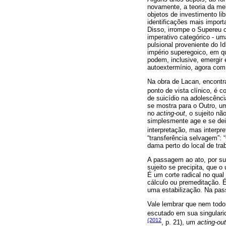
novamente, a teoria da mel
objetos de investimento lib
identificações mais import
Disso, irrompe o Supereu 
imperativo categórico - uma
pulsional proveniente do I
império superegoico, em q
podem, inclusive, emergir 
autoextermínio, agora com 
Na obra de Lacan, encont
ponto de vista clínico, é 
de suicídio na adolescênc
se mostra para o Outro, um
no
acting-out
, o sujeito n
simplesmente age e se deix
interpretação, mas interpre
“transferência selvagem”:
dama perto do local de tr
A passagem ao ato, por sua
sujeito se precipita, que 
É um corte radical no qual
cálculo ou premeditação. É
uma estabilização. Na pas
Vale lembrar que nem todo
escutado em sua singulari
(2012
, p. 21), um
acting-out