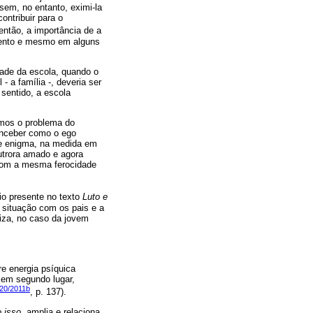
em, no entanto, eximi-la
ontribuir para o
 então, a importância de a
imento e mesmo em alguns
dade da escola, quando o
- a família -, deveria ser
sentido, a escola
rmos o problema do
conceber como o ego
sse enigma, na medida em
utrora amado e agora
u com a mesma ferocidade
dio presente no texto
Luto e
 situação com os pais e a
liza, no caso da jovem
re energia psíquica
, em segundo lugar,
920/2011b
, p. 137).
 isso
, amplia e relaciona,