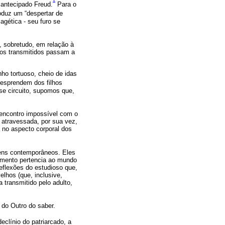
1
 antecipado Freud.
Para o
roduz um “despertar de
gética - seu furo se
, sobretudo, em relação à
tos transmitidos passam a
nho tortuoso, cheio de idas
desprendem dos filhos
se circuito, supomos que,
 encontro impossível com o
atravessada, por sua vez,
 no aspecto corporal dos
ovens contemporâneos. Eles
cimento pertencia ao mundo
flexões do estudioso que,
lhos (que, inclusive,
transmitido pelo adulto,
 do Outro do saber.
clínio do patriarcado, a