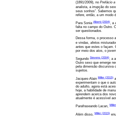
(1891/2009), no
Prefácio a
analista, a irrupção do sex
seus sonhos”. Sabemos que
refere, então, a um modo d
Alberti (2004)
Para Sonia
, a
falta no campo do Outro. 
ser questionados.
Dessa forma, o processo ad
e vindas, afetos misturado
antes que estes o façam. 
por meio dos atos, o jovem
Stevens (2004)
Segundo
, a 
Outro sexo que emerge nes
pela dimensão discursiva 
sujeitos.
Miller (2015)
Jacques-Alain
a
experimentam o que o autor
do adulto, agora está ace
hoje, a habilidade de manu
aprendem acerca dos novos
atualmente é acessível ao
Mille
Parafraseando Lacan,
Miller (2015)
Além disso,
enu