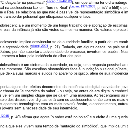
Lacan, 1974/2003
 “O despertar da primavera
” (
), em que afirma ter o dramaturgo
Lacan, 1974/2003
ual na adolescência faz um “furo no Real” (
, p. 577 e 558) e p
 o Real se relaciona ao que não é passível de representação simbólica e ima
e transbordar pulsional que ultrapassa qualquer enlace.
 adolescência é um momento de um longo trabalho de elaboração de escolhas
Os pais da infância já não são vistos da mesma maneira. Os valores e precei
olescente implica desvincular-se da autoridade familiar, a partir de um cami
Alberti, 2004
s e agressividade (
, p. 21). Todavia, em alguns casos, os pais se 
Outros, por não suportar a adversidade do processo, invertem os papéis. Nes
 começa a lutar pela incidência do olhar dos pais.
adolescência é um sintoma da puberdade, ou seja, uma resposta possível ao
se momento. São escolhas sintomáticas face à inundação pulsional púbere, 
que deixa suas marcas e sulcos no aparelho psíquico, além de sua incidência
ponta alguns dos efeitos decorrentes da incidência do digital na vida dos j
 chama de “autoerótica do saber” - ou seja, se antes da era digital o conhe
ssível em um simples clique que se dá em uma máquina. Acrescentamos às re
seio dos dispositivos digitais está com os adolescentes e não com os mais ve
 aparatos tecnológicos com os mais novos). Assim, o conhecimento, outrora 
s jovens sem a necessidade de seu intermédio.
r (2015
, p. 40) afirma que agora “o saber está no bolso” e o efeito é uma queda
ncia que eles vivem num tempo de “mutação do simbólico”, que implica um de