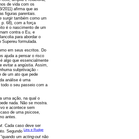
anos de vida com os
23/2011) afirma que as
s figuras parentais.
ode surgir também como um
, p. 68), com a força
eito é o nascimento de um
rnam contra o Eu, e
ancolia para abordar o
do Supereu formulada.
omo em seus escritos. Do
os ajuda a pensar o risco
é algo que essencialmente
e evitar a angústia. Assim,
enhuma subjetivação -
se de um ato que pede
o da análise é uma
 todo o seu passeio com a
ca uma ação, na qual o
o pede nada. Não se mostra.
sivo e acontece sem
o caso de uma psicose,
mo antes.
ut
. Cada caso deve ser
Lins e Rudge
ento. Segundo
o: “quando um
acting-out
não