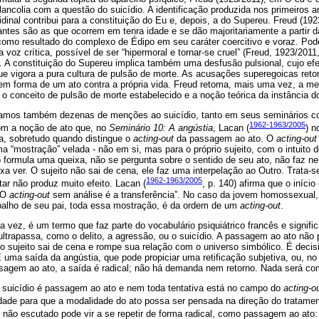
ancolia com a questão do suicídio. A identificação produzida nos primeiros 
idinal contribui para a constituição do Eu e, depois, a do Supereu. Freud (19
antes são as que ocorrem em tenra idade e se dão majoritariamente a partir da
como resultado do complexo de Édipo em seu caráter coercitivo e voraz. P
 voz crítica, possível de ser “hipermoral e tornar-se cruel” (Freud, 1923/2011
d. A constituição do Supereu implica também uma desfusão pulsional, cujo ef
ue vigora a pura cultura de pulsão de morte. As acusações superegoicas reto
em forma de um ato contra a própria vida. Freud retoma, mais uma vez, a mel
o conceito de pulsão de morte estabelecido e a noção teórica da instância 
ramos também dezenas de menções ao suicídio, tanto em seus seminários c
1962-1963/2005
com a noção de ato que, no
Seminário 10: A angústia
, Lacan (
) n
ia, sobretudo quando distingue o
acting-out
da passagem ao ato. O
acting-out
a “mostração” velada - não em si, mas para o próprio sujeito, com o intuito d
ão formula uma queixa, não se pergunta sobre o sentido de seu ato, não faz n
a ver. O sujeito não sai de cena, ele faz uma interpelação ao Outro. Trata-
1962-1963/2005
tar não produz muito efeito. Lacan (
, p. 140) afirma que o iníci
 “O
acting-out
sem análise é a transferência”. No caso da jovem homossexual,
abalho de seu pai, toda essa mostração, é da ordem de um
acting-out
.
 vez, é um termo que faz parte do vocabulário psiquiátrico francês e signifi
o ultrapassa, como o delito, a agressão, ou o suicídio. A passagem ao ato nã
 o sujeito sai de cena e rompe sua relação com o universo simbólico. É deci
 uma saída da angústia, que pode propiciar uma retificação subjetiva, ou, n
sagem ao ato, a saída é radical; não há demanda nem retorno. Nada será co
 suicídio é passagem ao ato e nem toda tentativa está no campo do
acting-o
dade para que a modalidade do ato possa ser pensada na direção do tratam
não escutado pode vir a se repetir de forma radical, como passagem ao at