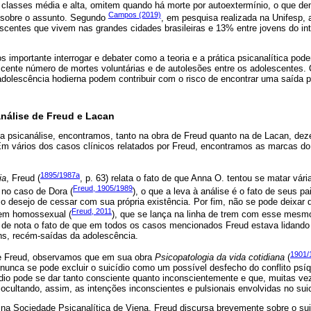
s classes média e alta, omitem quando há morte por autoextermínio, o que de
Campos (2019)
 sobre o assunto. Segundo
, em pesquisa realizada na Unifesp, a
entes que vivem nas grandes cidades brasileiras e 13% entre jovens do inte
importante interrogar e debater como a teoria e a prática psicanalítica pode
cente número de mortes voluntárias e de autolesões entre os adolescentes. 
adolescência hodierna podem contribuir com o risco de encontrar uma saída 
análise de Freud e Lacan
da psicanálise, encontramos, tanto na obra de Freud quanto na de Lacan, dez
Em vários dos casos clínicos relatados por Freud, encontramos as marcas do 
1895/1987a
ia
, Freud (
, p. 63) relata o fato de que Anna O. tentou se matar vári
Freud, 1905/1989
 no caso de Dora (
), o que a leva à análise é o fato de seus 
 o desejo de cessar com sua própria existência. Por fim, não se pode deixar
Freud, 2011
vem homossexual (
), que se lança na linha de trem com esse mesmo
no de nota o fato de que em todos os casos mencionados Freud estava lidand
ns, recém-saídas da adolescência.
1901/
 de Freud, observamos que em sua obra
Psicopatologia da vida cotidiana
(
“nunca se pode excluir o suicídio como um possível desfecho do conflito psíq
ídio pode se dar tanto consciente quanto inconscientemente e que, muitas ve
ocultando, assim, as intenções inconscientes e pulsionais envolvidas no suic
a Sociedade Psicanalítica de Viena, Freud discursa brevemente sobre o sui