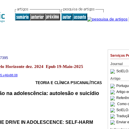
Serviços P
-7395
Journal
elo Horizonte dez. 2024 Epub 19-Maio-2025
SciELO 
395.v46n88.08
Artigo
TEORIA E CLÍNICA PSICANALÍTICAS
Portugu
Artigo 
ão na adolescência: autolesão e suicídio
Referên
Como ci
SciELO 
Traduçã
HE DRIVE IN ADOLESCENCE: SELF-HARM
Enviar e