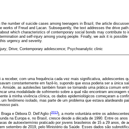
n the number of suicide cases among teenagers in Brazil, the article discusse
he works of Freud and Lacan. Subsequently, the text addresses the drive pat
bout which characteristics of contemporary social bonds may contribute to i
ermination and self-injury among young people. Finally, we ask it is possible 
his urgency and severity.
injury; Drive; Contemporary adolescence; Psychoanalytic clinic
 a receber, com uma frequência cada vez mais significativa, adolescentes q
savam constantemente em fazê-lo, supondo que essa poderia ser a única saí
. Amiúde, as autolesões também foram se tornando uma prática comum entr
ncar uma modalidade de sofrimento sobre a qual não encontram ancoragem 
ente à minha vivência clínica, os dados epidemiológicos começaram a confi
a um fenômeno isolado, mas parte de um problema que estava alardeando pa
 nosso país.
2013
Braga e Débora D. Dell’Aglio (
), a morte voluntária entre os adolescentes
unda na Europa e, no Brasil, cresce desde a década de 1990. Entre os anos
xas de autoextermínio praticado por jovens brasileiros de 15 a 29 anos, de
em setembro de 2019, pelo Ministério da Saúde. Esses dados são subnotific