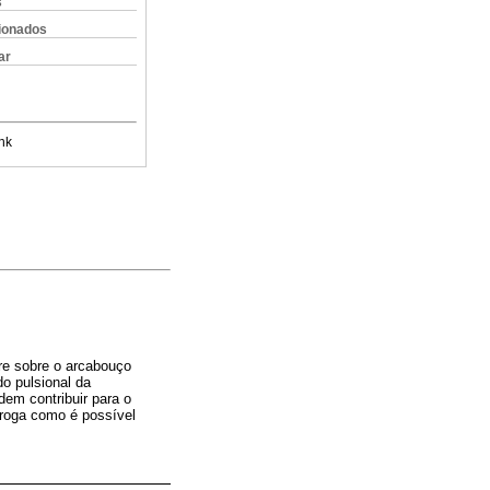
s
cionados
ar
nk
rre sobre o arcabouço
do pulsional da
em contribuir para o
rroga como é possível