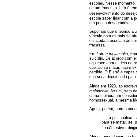
escolas. Nesse momento, o
de um fracasso. Isto é, em
desenvolvimento do desejo
escola saber lidar com a 
um pouco desagradáveis”.
Supomos que o teórico alu
vínculo com os pais se afro
enlaçada à escola e ao co
fracassa.
Em
Luto e melancolia
, Fr
suicídio. De acordo com el
aquiesce com a ideia da p
que, ao se matar, não é ex
perdido. O Eu só é capaz d
que seria direcionada para 
Ainda em 1920, ao escreve
melancolia.
Assim, sem des
dama melhoraram considerav
homossexual, a mesma lógi
Agora, porém, com o concei
[...] a psicanálise 
para se matar, se, 
se não estiver diri
Alguns anos depois, ao fo