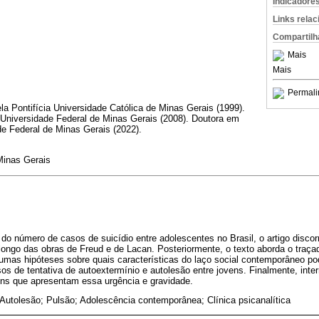
Indicadore
Links rela
Compartilh
Mais
Mais
Permali
a Pontifícia Universidade Católica de Minas Gerais (1999).
 Universidade Federal de Minas Gerais (2008). Doutora em
de Federal de Minas Gerais (2022).
Minas Gerais
o número de casos de suicídio entre adolescentes no Brasil, o artigo disco
longo das obras de Freud e de Lacan. Posteriormente, o texto aborda o traça
umas hipóteses sobre quais características do laço social contemporâneo pod
s de tentativa de autoextermínio e autolesão entre jovens. Finalmente, inte
ns que apresentam essa urgência e gravidade.
 Autolesão; Pulsão; Adolescência contemporânea; Clínica psicanalítica