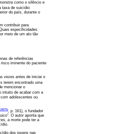
monstra como o silêncio e
 taxa de suicídio
rior do país, durante o
m contribuir para
Quais especificidades
por meio de um ato tão
enas de referências
risco iminente do paciente
as vezes antes de iniciar o
pais terem encontrado uma
 de mencionar o
 intuito de acabar com a
o com adolescentes ou
1987b
, p. 161), o fundador
uico”. O autor aponta que
zes, a morte pode ter a
ídio.
cídio dos jovens nas