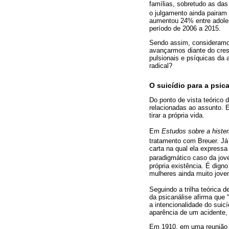
famílias, sobretudo as da
o julgamento ainda pairam
aumentou 24% entre adolesc
período de 2006 a 2015.
Sendo assim, consideramos 
avançarmos diante do cres
pulsionais e psíquicas da 
radical?
O suicídio para a psic
Do ponto de vista teórico 
relacionadas ao assunto. 
tirar a própria vida.
Em
Estudos sobre a hister
tratamento com Breuer. Já
carta na qual ela expressa
paradigmático caso da jo
própria existência. É dig
mulheres ainda muito jove
Seguindo a trilha teórica
da psicanálise afirma que 
a intencionalidade do suic
aparência de um acidente, 
Em 1910, em uma reunião n