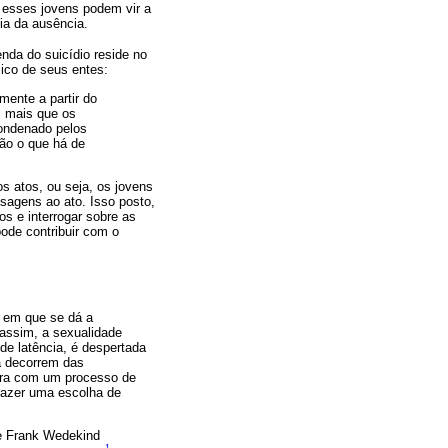
, esses jovens podem vir a
ia da ausência.
enda do suicídio reside no
lico de seus entes:
mente a partir do
s mais que os
condenado pelos
ão o que há de
s atos, ou seja, os jovens
sagens ao ato. Isso posto,
s e interrogar sobre as
ode contribuir com o
o em que se dá a
 assim, a sexualidade
de latência, é despertada
a decorrem das
para com um processo de
 fazer uma escolha de
de Frank Wedekind