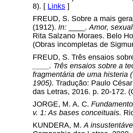
8). [
Links
]
FREUD, S. Sobre a mais gera
(1912).
In:
____
. Amor, sexual
Rita Salzano Moraes. Belo Hor
(Obras incompletas de Sigmun
FREUD, S. Três ensaios sobre
____. Três ensaios sobre a te
fragmentária de uma histeria (
1905)
. Tradução: Paulo Césa
das Letras, 2016. p. 20-172. (
JORGE, M. A. C.
Fundamentos
v. 1: As bases conceituais.
Rio
KUNDERA, M.
A insustentáve