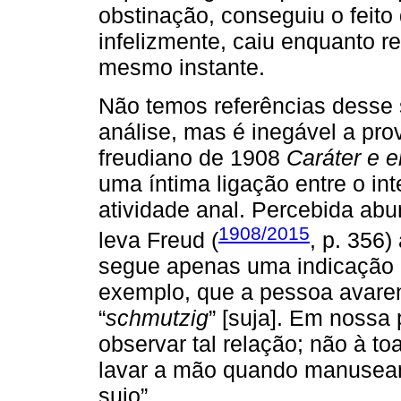
obstinação, conseguiu o feito 
infelizmente, caiu enquanto r
mesmo instante.
Não temos referências desse
análise, mas é inegável a pro
freudiano de 1908
Caráter e e
uma íntima ligação entre o in
atividade anal. Percebida abu
1908/2015
leva Freud (
, p. 356)
segue apenas uma indicação 
exemplo, que a pessoa avare
“
schmutzig
” [suja]. Em nossa p
observar tal relação; não à t
lavar a mão quando manuseamo
sujo”.