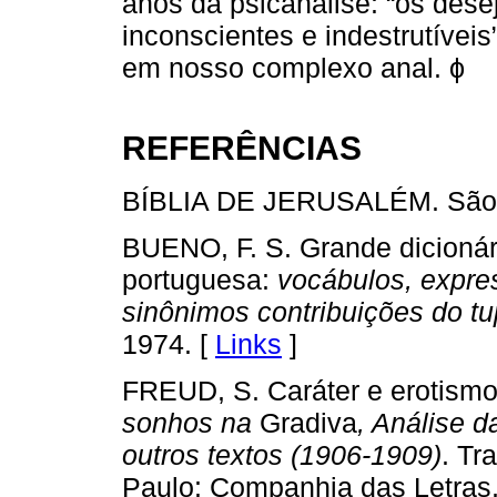
anos da psicanálise: “os dese
inconscientes e indestrutívei
em nosso complexo anal. ϕ
REFERÊNCIAS
BÍBLIA DE JERUSALÉM. São P
BUENO, F. S. Grande dicionár
portuguesa:
vocábulos, expres
sinônimos contribuições do tu
1974. [
Links
]
FREUD, S. Caráter e erotismo
sonhos na
Gradiva
, Análise d
outros textos (1906-1909)
. Tr
Paulo: Companhia das Letras,