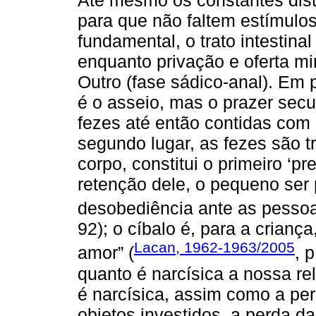
para que não faltem estímulos
fundamental, o trato intestin
enquanto privação e oferta mi
Outro (fase sádico-anal). Em p
é o asseio, mas o prazer sec
fezes até então contidas com
segundo lugar, as fezes são t
corpo, constitui o primeiro ‘pr
retenção dele, o pequeno ser 
desobediência ante as pessoa
92); o cíbalo é, para a crianç
Lacan, 1962-1963/2005
amor” (
, 
quanto é narcísica a nossa r
é narcísica, assim como a per
objetos investidos, a perda da