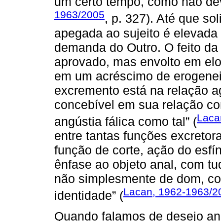
um certo tempo, como não dev
1963/2005
, p. 327). Até que so
apegada ao sujeito é elevada 
demanda do Outro. O feito da 
aprovado, mas envolto em elo
em um acréscimo de erogenei
excremento está na relação a
concebível em sua relação co
Laca
angústia fálica como tal” (
entre tantas funções excretora
função de corte, ação do esfín
ênfase ao objeto anal, com tu
não simplesmente de dom, co
Lacan, 1962-1963/2
identidade” (
Quando falamos de desejo an