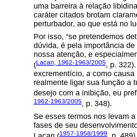
uma barreira à relação libidin
caráter citados brotam clara
perturbador, ao que está no lu
Por isso, “se pretendemos det
dúvida, é pela importância de
nossa atenção, e especialment
Lacan, 1962-1963/2005
(
, p. 322
excrementício,
a
como causa d
realmente ligar sua função a 
desejo com a inibição, eu pre
1962-1963/2005
, p. 348).
Se esses termos nos levam a 
fases de seu desenvolvimento 
1957-1958/1999
Lacan (
, p. 489