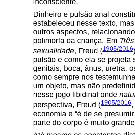
inconsciente.
Dinheiro e pulsão anal const
estabeleceu nesse texto, mas
outros aspectos, relacionand
polimorfa da criança. Em
Três
1905/2016
sexualidade
, Freud (
pulsão e como ela se projeta 
genitais, boca, ânus, uretra, o
como sempre nos testemunhar
um objeto, mas não predefini
nesse jogo libidinal onde
natu
1905/2016
perspectiva, Freud (
,
economia e “é de se presumir
parte do corpo é muito grande
Até mesmo os constantes distú