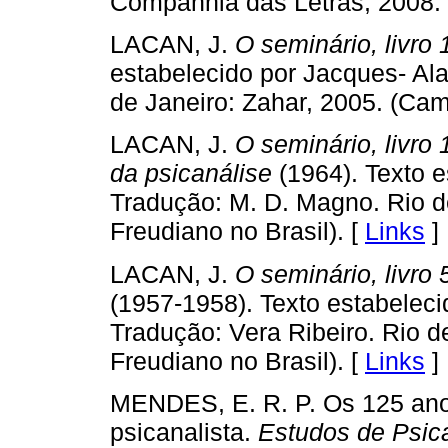
Companhia das Letras, 2008.
LACAN, J.
O seminário, livro 
estabelecido por Jacques- Alai
de Janeiro: Zahar, 2005. (Cam
LACAN, J.
O seminário, livro
da psicanálise
(1964). Texto e
Tradução: M. D. Magno. Rio d
Freudiano no Brasil). [
Links
]
LACAN, J.
O seminário, livro
(1957-1958). Texto estabeleci
Tradução: Vera Ribeiro. Rio d
Freudiano no Brasil). [
Links
]
MENDES, E. R. P. Os 125 anos
psicanalista.
Estudos de Psic