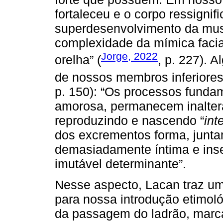
fortaleceu e o corpo ressignifi
superdesenvolvimento da musc
complexidade da mímica facia
Jorge, 2022
orelha” (
, p. 227). A
de nossos membros inferiores 
p. 150): “Os processos funda
amorosa, permanecem inalter
reproduzindo e nascendo “
int
dos excrementos forma, junt
demasiadamente íntima e insep
imutável determinante”.
Nesse aspecto, Lacan traz um 
para nossa introdução etimoló
da passagem do ladrão, marca