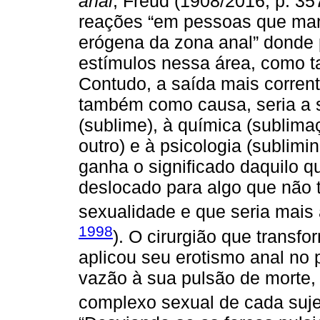
anal
, Freud (1908/2016, p. 357
reações “em pessoas que man
erógena da zona anal” donde
estímulos nessa área, como ta
Contudo, a saída mais corrent
também como causa, seria a s
(sublime), à química (sublim
outro) e à psicologia (sublimi
ganha o significado daquilo q
deslocado para algo que não 
sexualidade e que seria mais 
1998
). O cirurgião que transf
aplicou seu erotismo anal no 
vazão à sua pulsão de morte, 
complexo sexual de cada sujei