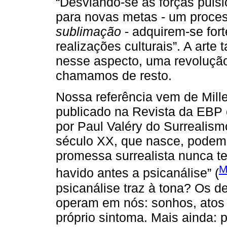
“Desviando-se as forças puls
para novas metas - um proce
sublimação
- adquirem-se for
realizações culturais”. A arte
nesse aspecto, uma revolução
chamamos de resto.
Nossa referência vem de Mill
publicado na Revista da EBP e
por Paul Valéry do Surrealismo
século XX, que nasce, podemo
promessa surrealista nunca ter
M
havido antes a psicanálise” (
psicanálise traz à tona? Os d
operam em nós: sonhos, atos 
próprio sintoma. Mais ainda: 