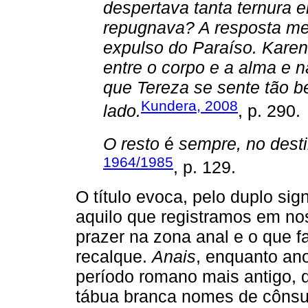
despertava tanta ternura e
repugnava? A resposta me 
expulso do Paraíso. Karen
entre o corpo e a alma e n
que Tereza se sente tão b
Kundera, 2008
lado.
, p. 290.
O resto
é
sempre, no dest
1964/1985
, p. 129.
O título evoca, pelo duplo sign
aquilo que registramos em no
prazer na zona anal e o que 
recalque.
Anais
, enquanto an
período romano mais antigo, 
tábua branca nomes de cônsul