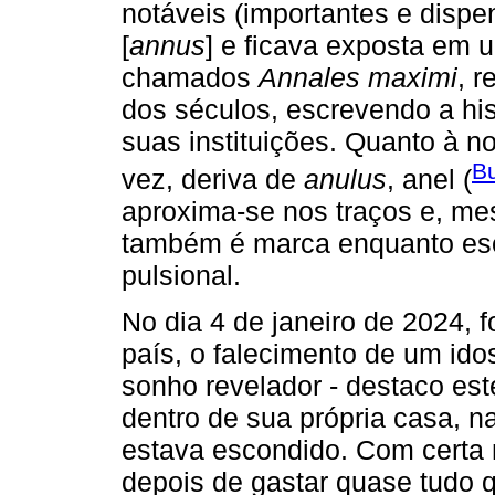
notáveis (importantes e disp
[
annus
] e ficava exposta em u
chamados
Annales maximi
, 
dos séculos, escrevendo a his
suas instituições. Quanto à 
B
vez, deriva de
anulus
, anel (
aproxima-se nos traços e, me
também é marca enquanto esc
pulsional.
No dia 4 de janeiro de 2024, f
país, o falecimento de um ido
sonho revelador - destaco est
dentro de sua própria casa, na
estava escondido. Com certa 
depois de gastar quase tudo 