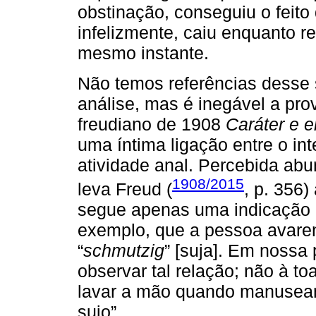
obstinação, conseguiu o feito 
infelizmente, caiu enquanto r
mesmo instante.
Não temos referências desse
análise, mas é inegável a pro
freudiano de 1908
Caráter e e
uma íntima ligação entre o in
atividade anal. Percebida abu
1908/2015
leva Freud (
, p. 356)
segue apenas uma indicação 
exemplo, que a pessoa avare
“
schmutzig
” [suja]. Em nossa p
observar tal relação; não à t
lavar a mão quando manuseamo
sujo”.