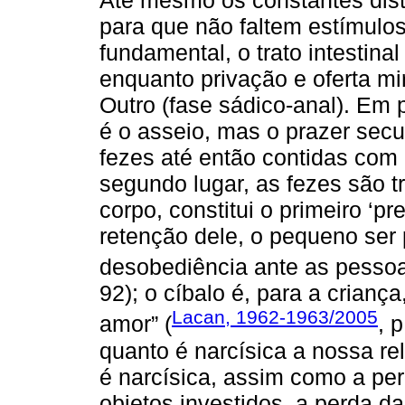
para que não faltem estímulos
fundamental, o trato intestin
enquanto privação e oferta mi
Outro (fase sádico-anal). Em p
é o asseio, mas o prazer sec
fezes até então contidas com
segundo lugar, as fezes são t
corpo, constitui o primeiro ‘pr
retenção dele, o pequeno ser 
desobediência ante as pessoa
92); o cíbalo é, para a crianç
Lacan, 1962-1963/2005
amor” (
, 
quanto é narcísica a nossa r
é narcísica, assim como a per
objetos investidos, a perda da