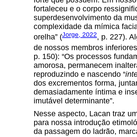
fortaleceu e o corpo ressignifi
superdesenvolvimento da musc
complexidade da mímica facia
Jorge, 2022
orelha” (
, p. 227). A
de nossos membros inferiores 
p. 150): “Os processos funda
amorosa, permanecem inalter
reproduzindo e nascendo “
int
dos excrementos forma, junt
demasiadamente íntima e insep
imutável determinante”.
Nesse aspecto, Lacan traz um 
para nossa introdução etimoló
da passagem do ladrão, marca