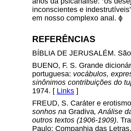
anos da psicanálise: “os dese
inconscientes e indestrutívei
em nosso complexo anal. ϕ
REFERÊNCIAS
BÍBLIA DE JERUSALÉM. São P
BUENO, F. S. Grande dicionár
portuguesa:
vocábulos, expres
sinônimos contribuições do tu
1974. [
Links
]
FREUD, S. Caráter e erotismo
sonhos na
Gradiva
, Análise d
outros textos (1906-1909)
. Tr
Paulo: Companhia das Letras,