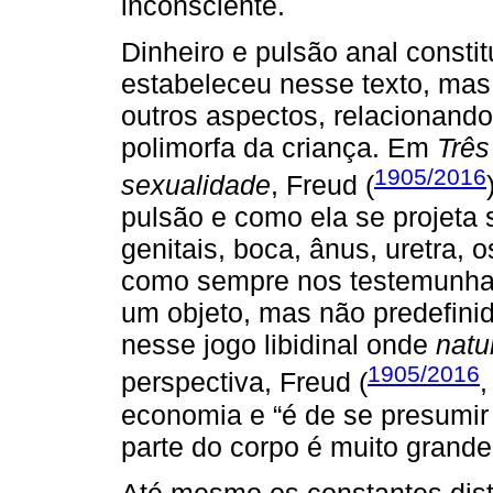
inconsciente.
Dinheiro e pulsão anal const
estabeleceu nesse texto, mas
outros aspectos, relacionand
polimorfa da criança. Em
Três
1905/2016
sexualidade
, Freud (
pulsão e como ela se projeta 
genitais, boca, ânus, uretra, o
como sempre nos testemunhar
um objeto, mas não predefini
nesse jogo libidinal onde
natu
1905/2016
perspectiva, Freud (
,
economia e “é de se presumir
parte do corpo é muito grande
Até mesmo os constantes distú