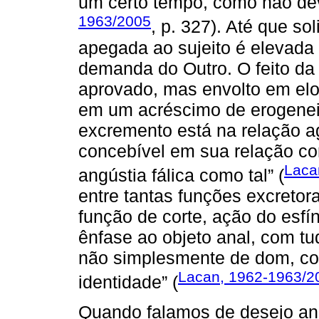
um certo tempo, como não dev
1963/2005
, p. 327). Até que so
apegada ao sujeito é elevada 
demanda do Outro. O feito da 
aprovado, mas envolto em elo
em um acréscimo de erogenei
excremento está na relação a
concebível em sua relação co
Laca
angústia fálica como tal” (
entre tantas funções excretora
função de corte, ação do esfín
ênfase ao objeto anal, com tu
não simplesmente de dom, co
Lacan, 1962-1963/2
identidade” (
Quando falamos de desejo an