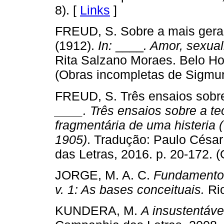
8). [
Links
]
FREUD, S. Sobre a mais gera
(1912).
In:
____
. Amor, sexual
Rita Salzano Moraes. Belo Hor
(Obras incompletas de Sigmun
FREUD, S. Três ensaios sobre
____. Três ensaios sobre a te
fragmentária de uma histeria (
1905)
. Tradução: Paulo Césa
das Letras, 2016. p. 20-172. (
JORGE, M. A. C.
Fundamentos
v. 1: As bases conceituais.
Rio
KUNDERA, M.
A insustentáve