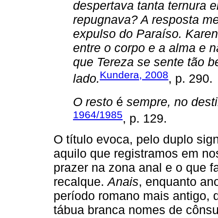
despertava tanta ternura e
repugnava? A resposta me 
expulso do Paraíso. Karen
entre o corpo e a alma e n
que Tereza se sente tão b
Kundera, 2008
lado.
, p. 290.
O resto
é
sempre, no dest
1964/1985
, p. 129.
O título evoca, pelo duplo sign
aquilo que registramos em no
prazer na zona anal e o que 
recalque.
Anais
, enquanto an
período romano mais antigo, 
tábua branca nomes de cônsul