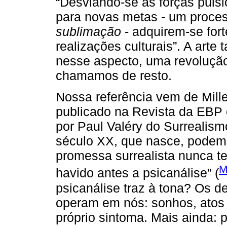
“Desviando-se as forças puls
para novas metas - um proce
sublimação
- adquirem-se for
realizações culturais”. A arte
nesse aspecto, uma revolução
chamamos de resto.
Nossa referência vem de Mill
publicado na Revista da EBP e
por Paul Valéry do Surrealismo
século XX, que nasce, podemo
promessa surrealista nunca ter
M
havido antes a psicanálise” (
psicanálise traz à tona? Os d
operam em nós: sonhos, atos 
próprio sintoma. Mais ainda: 