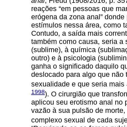
anal
, Freud (1908/2016, p. 357
reações “em pessoas que man
erógena da zona anal” donde
estímulos nessa área, como ta
Contudo, a saída mais corrent
também como causa, seria a s
(sublime), à química (sublim
outro) e à psicologia (sublimi
ganha o significado daquilo q
deslocado para algo que não 
sexualidade e que seria mais 
1998
). O cirurgião que transf
aplicou seu erotismo anal no 
vazão à sua pulsão de morte, 
complexo sexual de cada sujei