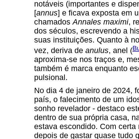
notáveis (importantes e disp
[
annus
] e ficava exposta em u
chamados
Annales maximi
, 
dos séculos, escrevendo a his
suas instituições. Quanto à 
B
vez, deriva de
anulus
, anel (
aproxima-se nos traços e, me
também é marca enquanto esc
pulsional.
No dia 4 de janeiro de 2024, f
país, o falecimento de um ido
sonho revelador - destaco est
dentro de sua própria casa, na
estava escondido. Com certa 
depois de gastar quase tudo 