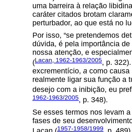
uma barreira à relação libidin
caráter citados brotam clara
perturbador, ao que está no lu
Por isso, “se pretendemos det
dúvida, é pela importância de
nossa atenção, e especialment
Lacan, 1962-1963/2005
(
, p. 322
excrementício,
a
como causa d
realmente ligar sua função a 
desejo com a inibição, eu pre
1962-1963/2005
, p. 348).
Se esses termos nos levam a 
fases de seu desenvolvimento 
1957-1958/1999
Lacan (
, p. 489