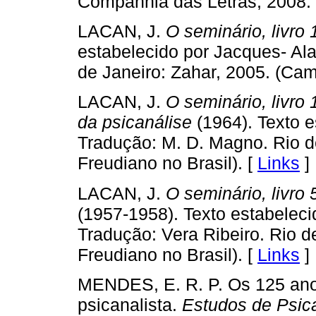
Companhia das Letras, 2008.
LACAN, J.
O seminário, livro 
estabelecido por Jacques- Alai
de Janeiro: Zahar, 2005. (Cam
LACAN, J.
O seminário, livro
da psicanálise
(1964). Texto e
Tradução: M. D. Magno. Rio d
Freudiano no Brasil). [
Links
]
LACAN, J.
O seminário, livro
(1957-1958). Texto estabeleci
Tradução: Vera Ribeiro. Rio d
Freudiano no Brasil). [
Links
]
MENDES, E. R. P. Os 125 anos
psicanalista.
Estudos de Psic